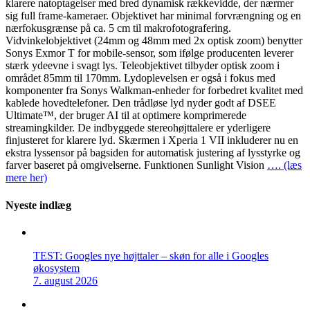
klarere natoptagelser med bred dynamisk rækkevidde, der nærmer
sig full frame-kameraer. Objektivet har minimal forvrængning og en
nærfokusgrænse på ca. 5 cm til makrofotografering.
Vidvinkelobjektivet (24mm og 48mm med 2x optisk zoom) benytter
Sonys Exmor T for mobile-sensor, som ifølge producenten leverer
stærk ydeevne i svagt lys. Teleobjektivet tilbyder optisk zoom i
området 85mm til 170mm. Lydoplevelsen er også i fokus med
komponenter fra Sonys Walkman-enheder for forbedret kvalitet med
kablede hovedtelefoner. Den trådløse lyd nyder godt af DSEE
Ultimate™, der bruger AI til at optimere komprimerede
streamingkilder. De indbyggede stereohøjttalere er yderligere
finjusteret for klarere lyd. Skærmen i Xperia 1 VII inkluderer nu en
ekstra lyssensor på bagsiden for automatisk justering af lysstyrke og
farver baseret på omgivelserne. Funktionen Sunlight Vision
…. (læs
mere her)
Nyeste indlæg
TEST: Googles nye højttaler – skøn for alle i Googles
økosystem
7. august 2026