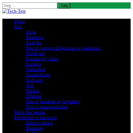
Søg
efter:
Hjem
Test
Apps
Desktops
Gadgets
Test af gadgets til hjemmet og køkkenet
Hardware
Kamera og video
Laptops
Sikkerhed
Smartphones
Software
Spil
Tablets
Tilbehør
Test af headsets og højttalere
Test af transportmidler
Tech-Test mener
Det bedste vi har testet
Editors choice
Platinum