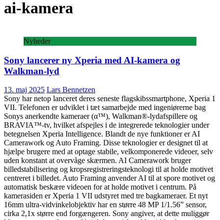
ai-kamera
Nyheder
Sony lancerer ny Xperia med AI-kamera og
Walkman-lyd
13. maj 2025
Lars Bennetzen
Sony har netop lanceret deres seneste flagskibssmartphone, Xperia 1
VII. Telefonen er udviklet i tæt samarbejde med ingeniørerne bag
Sonys anerkendte kameraer (α™), Walkman®-lydafspillere og
BRAVIA™-tv, hvilket afspejles i de integrerede teknologier under
betegnelsen Xperia Intelligence. Blandt de nye funktioner er AI
Camerawork og Auto Framing. Disse teknologier er designet til at
hjælpe brugere med at optage stabile, velkomponerede videoer, selv
uden konstant at overvåge skærmen. AI Camerawork bruger
billedstabilisering og kropsregistreringsteknologi til at holde motivet
centreret i billedet. Auto Framing anvender AI til at spore motivet og
automatisk beskære videoen for at holde motivet i centrum. På
kamerasiden er Xperia 1 VII udstyret med tre bagkameraer. Et nyt
16mm ultra-vidvinkelobjektiv har en større 48 MP 1/1.56” sensor,
cirka 2,1x større end forgængeren. Sony angiver, at dette muliggør