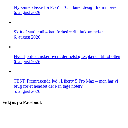
Ny kamerataske fra PGYTECH låner design fra militæret
6. august 2026
Skift af studiemiljø kan forbedre din hukommelse
6. august 2026
Hver fjerde dansker overlader helst græsplænen til robotten
6. august 2026
TEST: Fremragende lyd i Liberty 5 Pro Max – men har vi
brug for et headset der kan tage noter?
5. august 2026
Følg os på Facebook