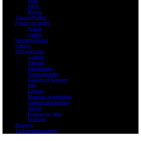
Gold
Silver
Bronze
Transportmidler
Feature og guides
Feature
Guides
Speakers Korner
Videoer
Alle kategorier
Gadgets
Tilbehør
Smartphones
Transportmidler
Gadgets til hjemmet
Spil
Laptops
Headsets og højttalere
Gadgets til køkkenet
Tablets
Kamera og video
Desktops
Business
Tjek bredbåndspriser