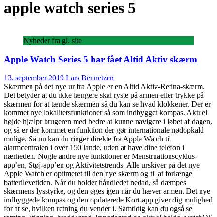
apple watch series 5
Nyheder fra gl. site
Apple Watch Series 5 har fået Altid Aktiv skærm
13. september 2019
Lars Bennetzen
Skærmen på det nye ur fra Apple er en Altid Aktiv-Retina-skærm.
Det betyder at du ikke længere skal ryste på armen eller trykke på
skærmen for at tænde skærmen så du kan se hvad klokkener. Der er
kommet nye lokalitetsfunktioner så som indbygget kompas. Aktuel
højde hjælpr brugeren med bedre at kunne navigere i løbet af dagen,
og så er der kommet en funktion der gør internationale nødopkald
mulige. Så nu kan du ringer direkte fra Apple Watch til
alarmcentralen i over 150 lande, uden at have dine telefon i
nærheden. Nogle andre nye funktioner er Menstruationscyklus-
app’en, Støj-app’en og Aktivitetstrends. Alle urskiver på det nye
Apple Watch er optimeret til den nye skærm og til at forlænge
batterilevetiden. Når du holder håndledet nedad, så dæmpes
skærmens lysstyrke, og den øges igen når du hæver armen. Det nye
indbyggede kompas og den opdaterede Kort-app giver dig mulighed
for at se, hvilken retning du vender i. Samtidig kan du også se