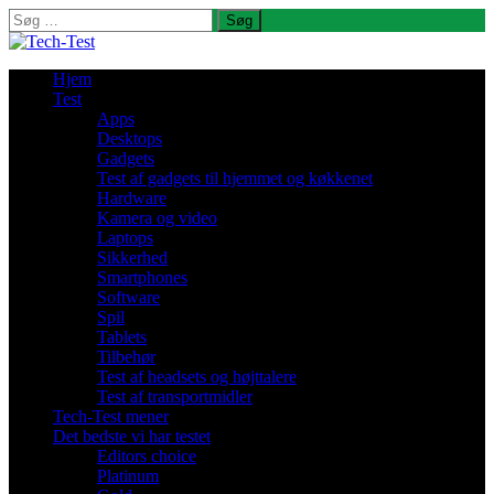
Søg
efter:
Hjem
Test
Apps
Desktops
Gadgets
Test af gadgets til hjemmet og køkkenet
Hardware
Kamera og video
Laptops
Sikkerhed
Smartphones
Software
Spil
Tablets
Tilbehør
Test af headsets og højttalere
Test af transportmidler
Tech-Test mener
Det bedste vi har testet
Editors choice
Platinum