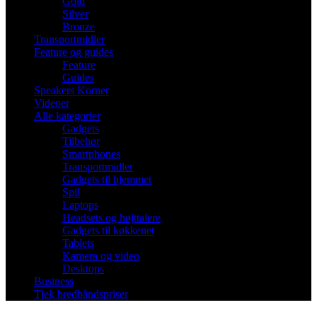
Gold
Silver
Bronze
Transportmidler
Feature og guides
Feature
Guides
Speakers Korner
Videoer
Alle kategorier
Gadgets
Tilbehør
Smartphones
Transportmidler
Gadgets til hjemmet
Spil
Laptops
Headsets og højttalere
Gadgets til køkkenet
Tablets
Kamera og video
Desktops
Business
Tjek bredbåndspriser