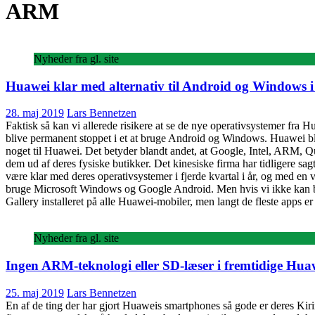
ARM
Nyheder fra gl. site
Huawei klar med alternativ til Android og Windows i 
28. maj 2019
Lars Bennetzen
Faktisk så kan vi allerede risikere at se de nye operativsystemer fra 
blive permanent stoppet i et at bruge Android og Windows. Huawei blev
noget til Huawei. Det betyder blandt andet, at Google, Intel, ARM, Q
dem ud af deres fysiske butikker. Det kinesiske firma har tidligere s
være klar med deres operativsystemer i fjerde kvartal i år, og med en
bruge Microsoft Windows og Google Android. Men hvis vi ikke kan bru
Gallery installeret på alle Huawei-mobiler, men langt de fleste apps e
Nyheder fra gl. site
Ingen ARM-teknologi eller SD-læser i fremtidige Hua
25. maj 2019
Lars Bennetzen
En af de ting der har gjort Huaweis smartphones så gode er deres Ki