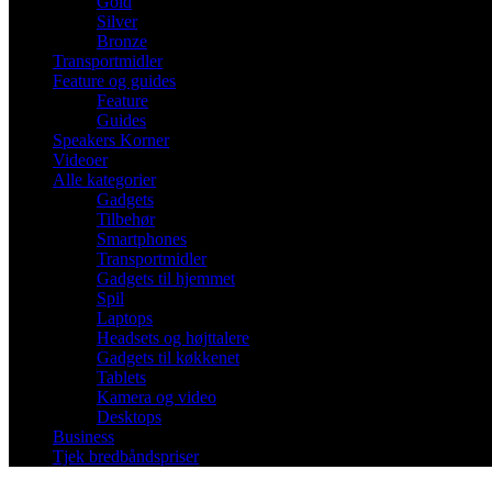
Gold
Silver
Bronze
Transportmidler
Feature og guides
Feature
Guides
Speakers Korner
Videoer
Alle kategorier
Gadgets
Tilbehør
Smartphones
Transportmidler
Gadgets til hjemmet
Spil
Laptops
Headsets og højttalere
Gadgets til køkkenet
Tablets
Kamera og video
Desktops
Business
Tjek bredbåndspriser