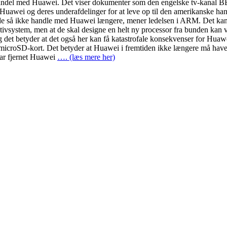
alt handel med Huawei. Det viser dokumenter som den engelske tv-kanal 
med Huawei og deres underafdelinger for at leve op til den amerikanske
e så ikke handle med Huawei længere, mener ledelsen i ARM. Det kan g
ativsystem, men at de skal designe en helt ny processor fra bunden kan
det betyder at det også her kan få katastrofale konsekvenser for Huawe
 microSD-kort. Det betyder at Huawei i fremtiden ikke længere må have 
har fjernet Huawei
…. (læs mere her)