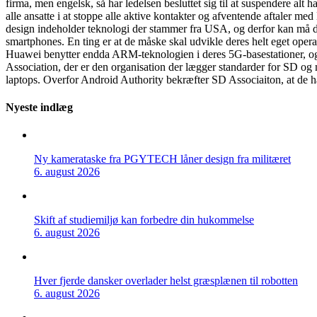
firma, men engelsk, så har ledelsen besluttet sig til at suspendere 
alle ansatte i at stoppe alle aktive kontakter og afventende aftaler 
design indeholder teknologi der stammer fra USA, og derfor kan må d
smartphones. En ting er at de måske skal udvikle deres helt eget oper
Huawei benytter endda ARM-teknologien i deres 5G-basestationer, og 
Association, der er den organisation der lægger standarder for SD og
laptops. Overfor Android Authority bekræfter SD Associaiton, at de 
Nyeste indlæg
Ny kamerataske fra PGYTECH låner design fra militæret
6. august 2026
Skift af studiemiljø kan forbedre din hukommelse
6. august 2026
Hver fjerde dansker overlader helst græsplænen til robotten
6. august 2026