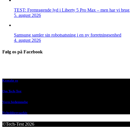
TEST: Fremragende lyd i Liberty 5 Pro Max – men har vi brug f
5. august 2026
Samsung samler sin robotsatsning i en ny forretningsenhed
4. august 2026
Følg os på Facebook
Kontakt os
Om Tech-Test
Vores bedømmelse
Nyhedsbrevsarkiv
©Tech-Test 2026