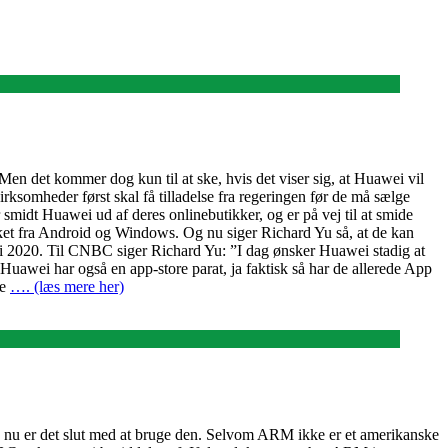
Men det kommer dog kun til at ske, hvis det viser sig, at Huawei vil
ksomheder først skal få tilladelse fra regeringen før de må sælge
midt Huawei ud af deres onlinebutikker, og er på vej til at smide
ukket fra Android og Windows. Og nu siger Richard Yu så, at de kan
al i 2020. Til CNBC siger Richard Yu: ”I dag ønsker Huawei stadig at
awei har også en app-store parat, ja faktisk så har de allerede App
re
…. (læs mere her)
g nu er det slut med at bruge den. Selvom ARM ikke er et amerikanske