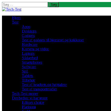
Søg
efter:
Hjem
Test
Apps
Desktops
Gadgets
Test af gadgets til hjemmet og køkkenet
Hardware
Kamera og video
Laptops
Sikkerhed
Smartphones
Software
Spil
Tablets
Tilbehør
Test af headsets og højttalere
Test af transportmidler
Tech-Test mener
Det bedste vi har testet
Editors choice
Platinum