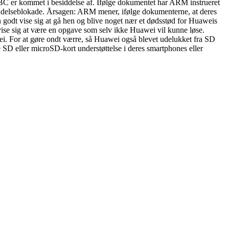
BBC er kommet i besiddelse af. Ifølge dokumentet har ARM instrueret
 handelseblokade. Årsagen: ARM mener, ifølge dokumenterne, at deres
odt vise sig at gå hen og blive noget nær et dødsstød for Huaweis
 vise sig at være en opgave som selv ikke Huawei vil kunne løse.
i. For at gøre ondt værre, så Huawei også blevet udelukket fra SD
SD eller microSD-kort understøttelse i deres smartphones eller