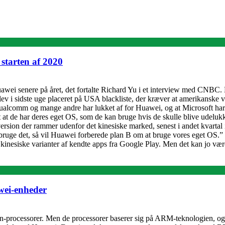
starten af 2020
Huawei senere på året, det fortalte Richard Yu i et interview med CNBC. 
 i sidste uge placeret på USA blackliste, der kræver at amerikanske vir
ualcomm og mange andre har lukket af for Huawei, og at Microsoft har s
agt at de har deres eget OS, som de kan bruge hvis de skulle blive udel
 version der rammer udenfor det kinesiske marked, senest i andet kvart
ge det, så vil Huawei forberede plan B om at bruge vores eget OS.” Hu
r kinesiske varianter af kendte apps fra Google Play. Men det kan jo væ
wei-enheder
rin-processorer. Men de processorer baserer sig på ARM-teknologien, o