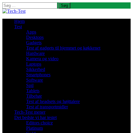
Søg
efter:
Hjem
Test
Apps
Desktops
Gadgets
Test af gadgets til hjemmet og køkkenet
Hardware
Kamera og video
Laptops
Sikkerhed
Smartphones
Software
Spil
Tablets
Tilbehør
Test af headsets og højttalere
Test af transportmidler
Tech-Test mener
Det bedste vi har testet
Editors choice
Platinum