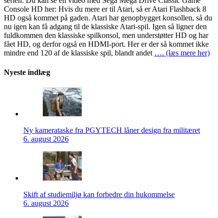
serien. Du kan se en video med Sega Mega Drive Classic Game
Console HD her: Hvis du mere er til Atari, så er Atari Flashback 8
HD også kommet på gaden. Atari har genopbygget konsollen, så du
nu igen kan få adgang til de klassiske Atari-spil. Igen så ligner den
fuldkommen den klassiske spilkonsol, men understøtter HD og har
fået HD, og derfor også en HDMI-port. Her er der så kommet ikke
mindre end 120 af de klassiske spil, blandt andet
…. (læs mere her)
Nyeste indlæg
Ny kamerataske fra PGYTECH låner design fra militæret
6. august 2026
Skift af studiemiljø kan forbedre din hukommelse
6. august 2026