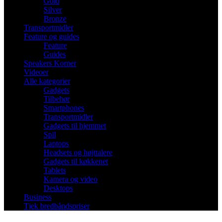
Gold
Silver
Bronze
Transportmidler
Feature og guides
Feature
Guides
Speakers Korner
Videoer
Alle kategorier
Gadgets
Tilbehør
Smartphones
Transportmidler
Gadgets til hjemmet
Spil
Laptops
Headsets og højttalere
Gadgets til køkkenet
Tablets
Kamera og video
Desktops
Business
Tjek bredbåndspriser