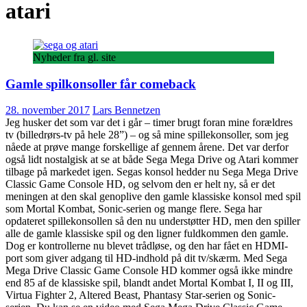
atari
Nyheder fra gl. site
Gamle spilkonsoller får comeback
28. november 2017
Lars Bennetzen
Jeg husker det som var det i går – timer brugt foran mine forældres
tv (billedrørs-tv på hele 28”) – og så mine spillekonsoller, som jeg
nåede at prøve mange forskellige af gennem årene. Det var derfor
også lidt nostalgisk at se at både Sega Mega Drive og Atari kommer
tilbage på markedet igen. Segas konsol hedder nu Sega Mega Drive
Classic Game Console HD, og selvom den er helt ny, så er det
meningen at den skal genoplive den gamle klassiske konsol med spil
som Mortal Kombat, Sonic-serien og mange flere. Sega har
opdateret spillekonsollen så den nu understøtter HD, men den spiller
alle de gamle klassiske spil og den ligner fuldkommen den gamle.
Dog er kontrollerne nu blevet trådløse, og den har fået en HDMI-
port som giver adgang til HD-indhold på dit tv/skærm. Med Sega
Mega Drive Classic Game Console HD kommer også ikke mindre
end 85 af de klassiske spil, blandt andet Mortal Kombat I, II og III,
Virtua Fighter 2, Altered Beast, Phantasy Star-serien og Sonic-