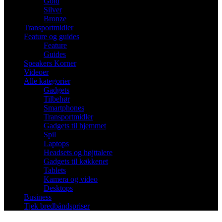
Gold
Silver
Bronze
Transportmidler
Feature og guides
Feature
Guides
Speakers Korner
Videoer
Alle kategorier
Gadgets
Tilbehør
Smartphones
Transportmidler
Gadgets til hjemmet
Spil
Laptops
Headsets og højttalere
Gadgets til køkkenet
Tablets
Kamera og video
Desktops
Business
Tjek bredbåndspriser