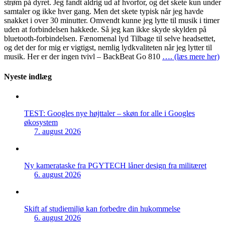
strøm på dyret. Jeg fandt aldrig ud af hvorfor, og det skete kun under
samtaler og ikke hver gang. Men det skete typisk når jeg havde
snakket i over 30 minutter. Omvendt kunne jeg lytte til musik i timer
uden at forbindelsen hakkede. Så jeg kan ikke skyde skylden på
bluetooth-forbindelsen. Fænomenal lyd Tilbage til selve headsettet,
og det der for mig er vigtigst, nemlig lydkvaliteten når jeg lytter til
musik. Her er der ingen tvivl – BackBeat Go 810
…. (læs mere her)
Nyeste indlæg
TEST: Googles nye højttaler – skøn for alle i Googles
økosystem
7. august 2026
Ny kamerataske fra PGYTECH låner design fra militæret
6. august 2026
Skift af studiemiljø kan forbedre din hukommelse
6. august 2026