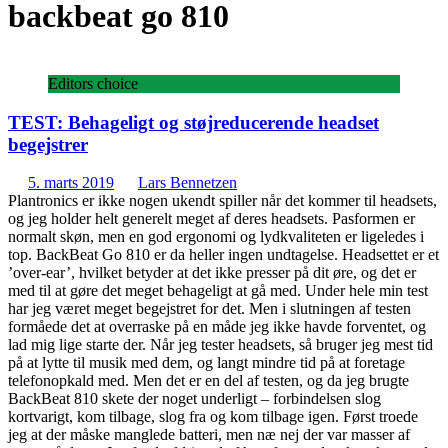
backbeat go 810
Editors choice
TEST: Behageligt og støjreducerende headset
begejstrer
5. marts 2019
Lars Bennetzen
Plantronics er ikke nogen ukendt spiller når det kommer til headsets,
og jeg holder helt generelt meget af deres headsets. Pasformen er
normalt skøn, men en god ergonomi og lydkvaliteten er ligeledes i
top. BackBeat Go 810 er da heller ingen undtagelse. Headsettet er et
’over-ear’, hvilket betyder at det ikke presser på dit øre, og det er
med til at gøre det meget behageligt at gå med. Under hele min test
har jeg været meget begejstret for det. Men i slutningen af testen
formåede det at overraske på en måde jeg ikke havde forventet, og
lad mig lige starte der. Når jeg tester headsets, så bruger jeg mest tid
på at lytte til musik med dem, og langt mindre tid på at foretage
telefonopkald med. Men det er en del af testen, og da jeg brugte
BackBeat 810 skete der noget underligt – forbindelsen slog
kortvarigt, kom tilbage, slog fra og kom tilbage igen. Først troede
jeg at der måske manglede batteri, men næ nej der var masser af