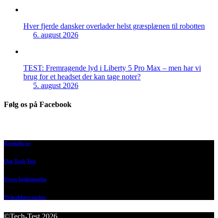
Hver fjerde dansker overlader helst græsplænen til robotten
6. august 2026
TEST: Fremragende lyd i Liberty 5 Pro Max – men har vi
brug for et headset der kan tage noter?
5. august 2026
Følg os på Facebook
Kontakt os
Om Tech-Test
Vores bedømmelse
Nyhedsbrevsarkiv
©Tech-Test 2026