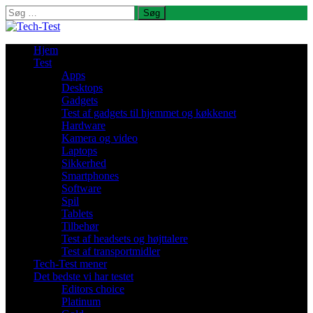
Søg
efter:
Hjem
Test
Apps
Desktops
Gadgets
Test af gadgets til hjemmet og køkkenet
Hardware
Kamera og video
Laptops
Sikkerhed
Smartphones
Software
Spil
Tablets
Tilbehør
Test af headsets og højttalere
Test af transportmidler
Tech-Test mener
Det bedste vi har testet
Editors choice
Platinum