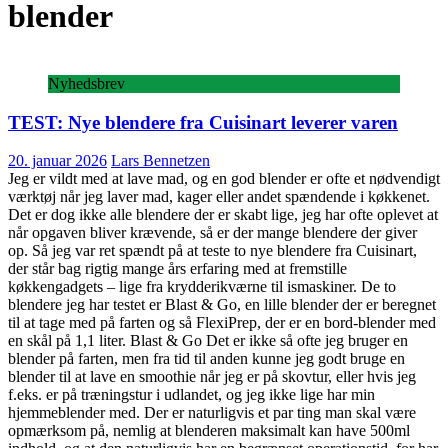
blender
Nyhedsbrev
TEST: Nye blendere fra Cuisinart leverer varen
20. januar 2026
Lars Bennetzen
Jeg er vildt med at lave mad, og en god blender er ofte et nødvendigt
værktøj når jeg laver mad, kager eller andet spændende i køkkenet.
Det er dog ikke alle blendere der er skabt lige, jeg har ofte oplevet at
når opgaven bliver krævende, så er der mange blendere der giver
op. Så jeg var ret spændt på at teste to nye blendere fra Cuisinart,
der står bag rigtig mange års erfaring med at fremstille
køkkengadgets – lige fra krydderikværne til ismaskiner. De to
blendere jeg har testet er Blast & Go, en lille blender der er beregnet
til at tage med på farten og så FlexiPrep, der er en bord-blender med
en skål på 1,1 liter. Blast & Go Det er ikke så ofte jeg bruger en
blender på farten, men fra tid til anden kunne jeg godt bruge en
blender til at lave en smoothie når jeg er på skovtur, eller hvis jeg
f.eks. er på træningstur i udlandet, og jeg ikke lige har min
hjemmeblender med. Der er naturligvis et par ting man skal være
opmærksom på, nemlig at blenderen maksimalt kan have 500ml