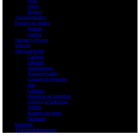
Gold
Silver
Bronze
Transportmidler
Feature og guides
Feature
Guides
Speakers Korner
Videoer
Alle kategorier
Gadgets
Tilbehør
Smartphones
Transportmidler
Gadgets til hjemmet
Spil
Laptops
Headsets og højttalere
Gadgets til køkkenet
Tablets
Kamera og video
Desktops
Business
Tjek bredbåndspriser