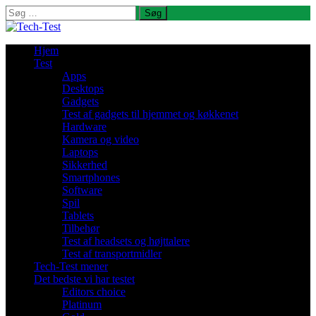
Søg
efter:
Hjem
Test
Apps
Desktops
Gadgets
Test af gadgets til hjemmet og køkkenet
Hardware
Kamera og video
Laptops
Sikkerhed
Smartphones
Software
Spil
Tablets
Tilbehør
Test af headsets og højttalere
Test af transportmidler
Tech-Test mener
Det bedste vi har testet
Editors choice
Platinum