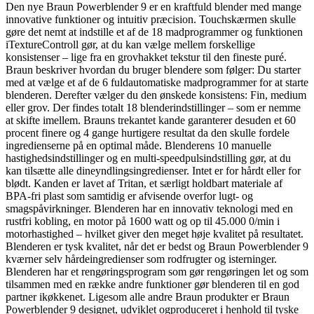
Den nye Braun Powerblender 9 er en kraftfuld blender med mange
innovative funktioner og intuitiv præcision. Touchskærmen skulle
gøre det nemt at indstille et af de 18 madprogrammer og funktionen
iTextureControll gør, at du kan vælge mellem forskellige
konsistenser – lige fra en grovhakket tekstur til den fineste puré.
Braun beskriver hvordan du bruger blendere som følger: Du starter
med at vælge et af de 6 fuldautomatiske madprogrammer for at starte
blenderen. Derefter vælger du den ønskede konsistens: Fin, medium
eller grov. Der findes totalt 18 blenderindstillinger – som er nemme
at skifte imellem. Brauns trekantet kande garanterer desuden et 60
procent finere og 4 gange hurtigere resultat da den skulle fordele
ingredienserne på en optimal måde. Blenderens 10 manuelle
hastighedsindstillinger og en multi-speedpulsindstilling gør, at du
kan tilsætte alle dineyndlingsingredienser. Intet er for hårdt eller for
blødt. Kanden er lavet af Tritan, et særligt holdbart materiale af
BPA-fri plast som samtidig er afvisende overfor lugt- og
smagspåvirkninger. Blenderen har en innovativ teknologi med en
rustfri kobling, en motor på 1600 watt og op til 45.000 0/min i
motorhastighed – hvilket giver den meget høje kvalitet på resultatet.
Blenderen er tysk kvalitet, når det er bedst og Braun Powerblender 9
kværner selv hårdeingredienser som rodfrugter og isterninger.
Blenderen har et rengøringsprogram som gør rengøringen let og som
tilsammen med en række andre funktioner gør blenderen til en god
partner ikøkkenet. Ligesom alle andre Braun produkter er Braun
Powerblender 9 designet, udviklet ogproduceret i henhold til tyske