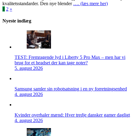
kvalitetsstandarder. Den nye blender
…. (læs mere her)
Indlægsinddeling
1
2
»
Nyeste indlæg
TEST: Fremragende lyd i Liberty 5 Pro Max – men har vi
brug for et headset der kan tage noter?
5. august 2026
Samsung samler sin robotsatsning i en ny forretningsenhed
4. august 2026
Kvinder overhaler mænd: Hver tredje dansker gamer dagligt
4. august 2026