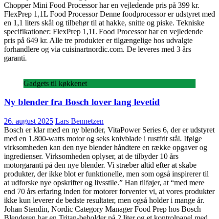
Chopper Mini Food Processor har en vejledende pris på 399 kr.
FlexPrep 1,1L Food Processor Denne foodprocessor er udstyret med
en 1,1 liters skål og tilbehør til at hakke, snitte og piske. Tekniske
specifikationer: FlexPrep 1,1L Food Processor har en vejledende
pris på 649 kr. Alle tre produkter er tilgængelige hos udvalgte
forhandlere og via cuisinartnordic.com. De leveres med 3 års
garanti.
Gadgets til køkkenet
Ny blender fra Bosch lover lang levetid
26. august 2025
Lars Bennetzen
Bosch er klar med en ny blender, VitaPower Series 6, der er udstyret
med en 1.800-watts motor og seks knivblade i rustfrit stål. Ifølge
virksomheden kan den nye blender håndtere en række opgaver og
ingredienser. Virksomheden oplyser, at de tilbyder 10 års
motorgaranti på den nye blender. Vi stræber altid efter at skabe
produkter, der ikke blot er funktionelle, men som også inspirerer til
at udforske nye opskrifter og livsstile.” Han tilføjer, at “med mere
end 70 års erfaring inden for motorer forventer vi, at vores produkter
ikke kun leverer de bedste resultater, men også holder i mange år.
Johan Stendin, Nordic Category Manager Food Prep hos Bosch
Blenderen har en Tritan-beholder på 2 liter og et kontrolpanel med