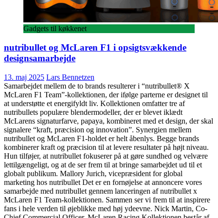
Gadgets til køkkenet
nutribullet og McLaren F1 i opsigtsvækkende
designsamarbejde
13. maj 2025
Lars Bennetzen
Samarbejdet mellem de to brands resulterer i “nutribullet® X
McLaren F1 Team”-kollektionen, der ifølge parterne er designet til
at understøtte et energifyldt liv. Kollektionen omfatter tre af
nutribullets populære blendermodeller, der er blevet iklædt
McLarens signaturfarve, papaya, kombineret med et design, der skal
signalere “kraft, præcision og innovation”. Synergien mellem
nutribullet og McLaren F1-holdet er helt åbenlys. Begge brands
kombinerer kraft og præcision til at levere resultater på højt niveau.
Hun tilføjer, at nutribullet fokuserer på at gøre sundhed og velvære
lettilgængeligt, og at de ser frem til at bringe samarbejdet ud til et
globalt publikum. Mallory Jurich, vicepræsident for global
marketing hos nutribullet Det er en fornøjelse at annoncere vores
samarbejde med nutribullet gennem lanceringen af nutribullet x
McLaren F1 Team-kollektionen. Sammen ser vi frem til at inspirere
fans i hele verden til øjeblikke med høj ydeevne. Nick Martin, Co-
Chief Commercial Officer, McLaren Racing Kollektionen består af