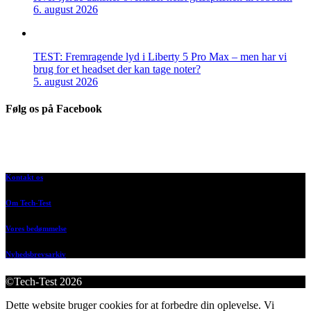
6. august 2026
TEST: Fremragende lyd i Liberty 5 Pro Max – men har vi
brug for et headset der kan tage noter?
5. august 2026
Følg os på Facebook
Kontakt os
Om Tech-Test
Vores bedømmelse
Nyhedsbrevsarkiv
©Tech-Test 2026
Dette website bruger cookies for at forbedre din oplevelse. Vi