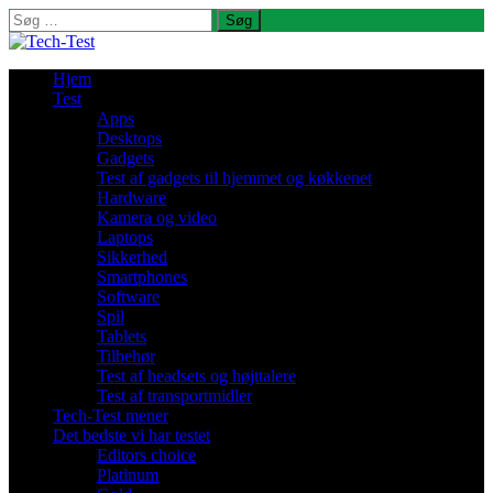
Søg
efter:
Hjem
Test
Apps
Desktops
Gadgets
Test af gadgets til hjemmet og køkkenet
Hardware
Kamera og video
Laptops
Sikkerhed
Smartphones
Software
Spil
Tablets
Tilbehør
Test af headsets og højttalere
Test af transportmidler
Tech-Test mener
Det bedste vi har testet
Editors choice
Platinum