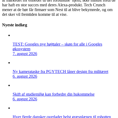
af markedet for enheder til det forbundne hjem, ikke mindst fordi de
har haft en stor succes med deres Alexa-produkt. Tech Crunch
mener at de bør får firmaer som Nest til at blive bekymrede, og om
det sker vil fremtiden komme til at vise.
Nyeste indlæg
TEST: Googles nye højttaler – skøn for alle i Googles
økosystem
7. august 2026
Ny kamerataske fra PGYTECH låner design fra militæret
6. august 2026
Skift af studiemiljø kan forbedre din hukommelse
6. august 2026
Hver fjerde dansker overlader helst græsplænen til robotten