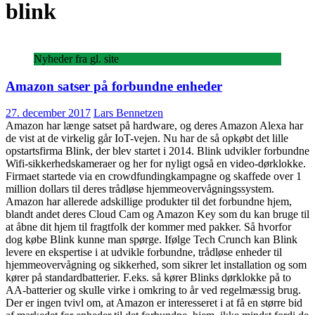
blink
Nyheder fra gl. site
Amazon satser på forbundne enheder
27. december 2017
Lars Bennetzen
Amazon har længe satset på hardware, og deres Amazon Alexa har
de vist at de virkelig går IoT-vejen. Nu har de så opkøbt det lille
opstartsfirma Blink, der blev startet i 2014. Blink udvikler forbundne
Wifi-sikkerhedskameraer og her for nyligt også en video-dørklokke.
Firmaet startede via en crowdfundingkampagne og skaffede over 1
million dollars til deres trådløse hjemmeovervågningssystem.
Amazon har allerede adskillige produkter til det forbundne hjem,
blandt andet deres Cloud Cam og Amazon Key som du kan bruge til
at åbne dit hjem til fragtfolk der kommer med pakker. Så hvorfor
dog købe Blink kunne man spørge. Ifølge Tech Crunch kan Blink
levere en ekspertise i at udvikle forbundne, trådløse enheder til
hjemmeovervågning og sikkerhed, som sikrer let installation og som
kører på standardbatterier. F.eks. så kører Blinks dørklokke på to
AA-batterier og skulle virke i omkring to år ved regelmæssig brug.
Der er ingen tvivl om, at Amazon er interesseret i at få en større bid