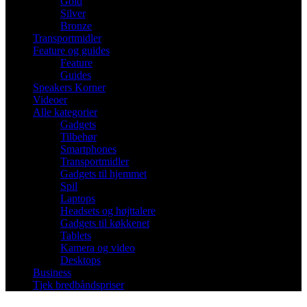
Gold
Silver
Bronze
Transportmidler
Feature og guides
Feature
Guides
Speakers Korner
Videoer
Alle kategorier
Gadgets
Tilbehør
Smartphones
Transportmidler
Gadgets til hjemmet
Spil
Laptops
Headsets og højttalere
Gadgets til køkkenet
Tablets
Kamera og video
Desktops
Business
Tjek bredbåndspriser