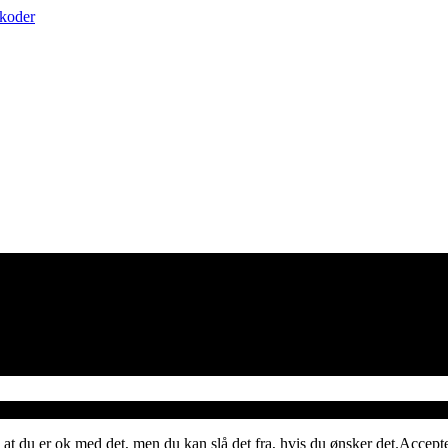
skoder
 at du er ok med det, men du kan slå det fra, hvis du ønsker det.
Accept