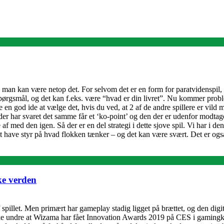
vis man kan være netop det. For selvom det er en form for paratvidenspil,
t spørgsmål, og det kan f.eks. være “hvad er din livret”. Nu kommer pro
e en god ide at vælge det, hvis du ved, at 2 af de andre spillere er vil
er har svaret det samme får et ‘ko-point’ og den der er udenfor modtager 
 af med den igen. Så der er en del strategi i dette sjove spil. Vi har i 
 have styr på hvad flokken tænker – og det kan være svært. Det er også 
ke verden
af spillet. Men primært har gameplay stadig ligget på brættet, og den dig
 ikke undre at Wizama har fået Innovation Awards 2019 på CES i gamin