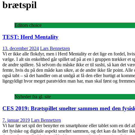
brætspil
Editors choice
TEST: Herd Mentality
13. december 2024
Lars Bennetzen
Vi er ikke alle flokdyr, men i Herd Mentality er det lige en fordel, h
vælge. I alt sin enkelthed går spillet ud på at en i gruppen trækker e
de andre spillere. Så selvom du måske ikke er til sushi, så kan det vær
femte, hvis du på den måde kan sikre, at de andre ikke får point. Alle d
også tabt – så det handler om at undgå at få den eller hurtigt at komme
ligegyldigt hvor meget paratviden man har, man skal først og fremmest
Nyheder fra gl. site
CES 2019: Brætspillet smelter sammen med den fysis
7. januar 2019
Lars Bennetzen
Vi har før set spil der benytter en smartphone eller tablet som en del 
det fysiske og digitale aspekt smeltet sammen, og det kan da heller