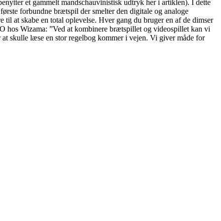
nytter et gammelt mandschauvinistisk udtryk her i artiklen). I dette
første forbundne brætspil der smelter den digitale og analoge
til at skabe en total oplevelse. Hver gang du bruger en af de dimser
 CEO hos Wizama: ”Ved at kombinere brætspillet og videospillet kan vi
 at skulle læse en stor regelbog kommer i vejen. Vi giver måde for