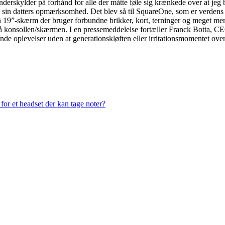
erskylder på forhånd for alle der måtte føle sig krænkede over at jeg be
m sin datters opmærksomhed. Det blev så til SquareOne, som er verdens 
19”-skærm der bruger forbundne brikker, kort, terninger og meget mere 
 tid på konsollen/skærmen. I en pressemeddelelse fortæller Franck Botta,
de oplevelser uden at generationskløften eller irritationsmomentet over
or et headset der kan tage noter?