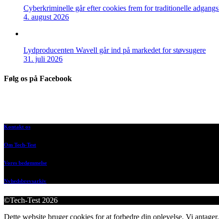
Cyberkriminelle går efter cookies frem for traditionelle adgang
4. august 2026
Lydproducenten Wavell går ind på markedet for støvsugere
31. juli 2026
Følg os på Facebook
Kontakt os
Om Tech-Test
Vores bedømmelse
Nyhedsbrevsarkiv
©Tech-Test 2026
Dette website bruger cookies for at forbedre din oplevelse. Vi antager,