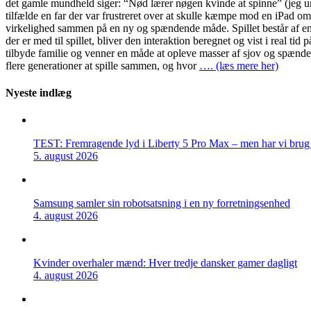
det gamle mundheld siger: “Nød lærer nøgen kvinde at spinne” (jeg und
tilfælde en far der var frustreret over at skulle kæmpe mod en iPad o
virkelighed sammen på en ny og spændende måde. Spillet består af en 
der er med til spillet, bliver den interaktion beregnet og vist i real
tilbyde familie og venner en måde at opleve masser af sjov og spænden
flere generationer at spille sammen, og hvor
…. (læs mere her)
Nyeste indlæg
TEST: Fremragende lyd i Liberty 5 Pro Max – men har vi brug f
5. august 2026
Samsung samler sin robotsatsning i en ny forretningsenhed
4. august 2026
Kvinder overhaler mænd: Hver tredje dansker gamer dagligt
4. august 2026