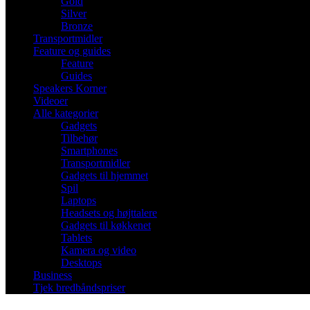
Gold
Silver
Bronze
Transportmidler
Feature og guides
Feature
Guides
Speakers Korner
Videoer
Alle kategorier
Gadgets
Tilbehør
Smartphones
Transportmidler
Gadgets til hjemmet
Spil
Laptops
Headsets og højttalere
Gadgets til køkkenet
Tablets
Kamera og video
Desktops
Business
Tjek bredbåndspriser