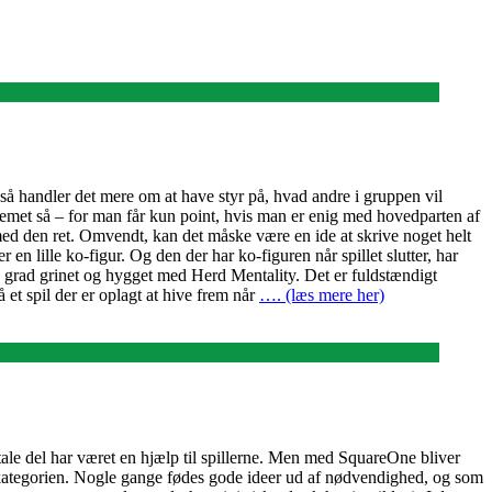
 så handler det mere om at have styr på, hvad andre i gruppen vil
blemet så – for man får kun point, hvis man er enig med hovedparten af
d med den ret. Omvendt, kan det måske være en ide at skrive noget helt
en lille ko-figur. Og den der har ko-figuren når spillet slutter, har
den grad grinet og hygget med Herd Mentality. Det er fuldstændigt
et spil der er oplagt at hive frem når
…. (læs mere her)
itale del har været en hjælp til spillerne. Men med SquareOne bliver
gkategorien. Nogle gange fødes gode ideer ud af nødvendighed, og som