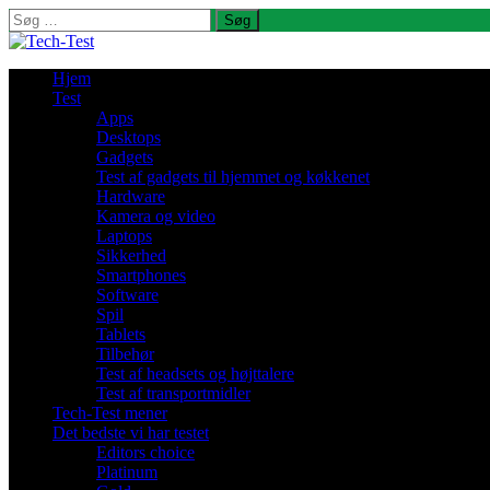
Søg
efter:
Hjem
Test
Apps
Desktops
Gadgets
Test af gadgets til hjemmet og køkkenet
Hardware
Kamera og video
Laptops
Sikkerhed
Smartphones
Software
Spil
Tablets
Tilbehør
Test af headsets og højttalere
Test af transportmidler
Tech-Test mener
Det bedste vi har testet
Editors choice
Platinum