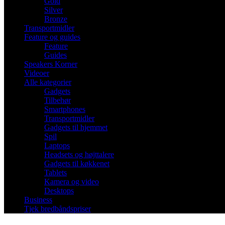
Gold
Silver
Bronze
Transportmidler
Feature og guides
Feature
Guides
Speakers Korner
Videoer
Alle kategorier
Gadgets
Tilbehør
Smartphones
Transportmidler
Gadgets til hjemmet
Spil
Laptops
Headsets og højttalere
Gadgets til køkkenet
Tablets
Kamera og video
Desktops
Business
Tjek bredbåndspriser