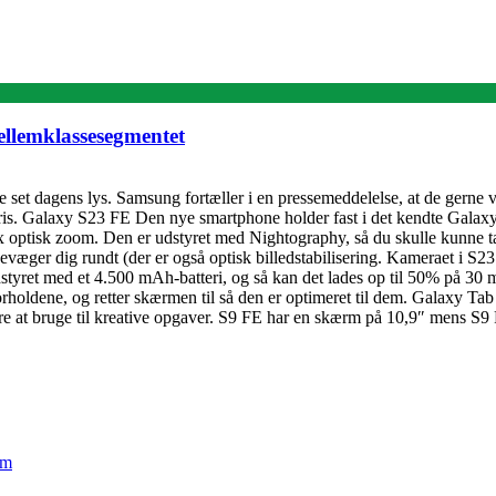
ellemklassesegmentet
ge set dagens lys. Samsung fortæller i en pressemeddelelse, at de gerne v
is. Galaxy S23 FE Den nye smartphone holder fast i det kendte Galaxy S
x optisk zoom. Den er udstyret med Nightography, så du skulle kunne tag
 bevæger dig rundt (der er også optisk billedstabilisering. Kameraet i S2
er udstyret med et 4.500 mAh-batteri, og så kan det lades op til 50%
orholdene, og retter skærmen til så den er optimeret til dem. Galaxy T
ttere at bruge til kreative opgaver. S9 FE har en skærm på 10,9″ mens 
em