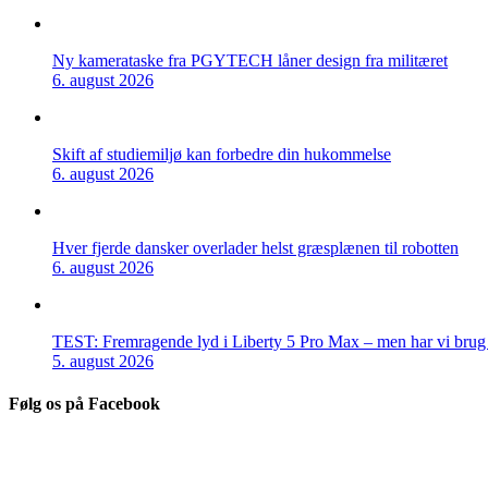
Ny kamerataske fra PGYTECH låner design fra militæret
6. august 2026
Skift af studiemiljø kan forbedre din hukommelse
6. august 2026
Hver fjerde dansker overlader helst græsplænen til robotten
6. august 2026
TEST: Fremragende lyd i Liberty 5 Pro Max – men har vi brug f
5. august 2026
Følg os på Facebook