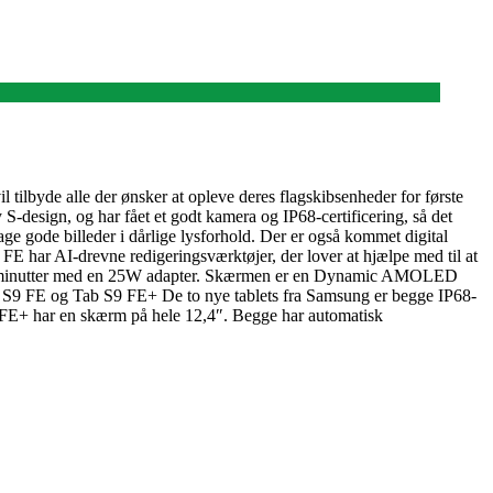
il tilbyde alle der ønsker at opleve deres flagskibsenheder for første
-design, og har fået et godt kamera og IP68-certificering, så det
e gode billeder i dårlige lysforhold. Der er også kommet digital
3 FE har AI-drevne redigeringsværktøjer, der lover at hjælpe med til at
 på 30 minutter med en 25W adapter. Skærmen er en Dynamic AMOLED
ab S9 FE og Tab S9 FE+ De to nye tablets fra Samsung er begge IP68-
S9 FE+ har en skærm på hele 12,4″. Begge har automatisk