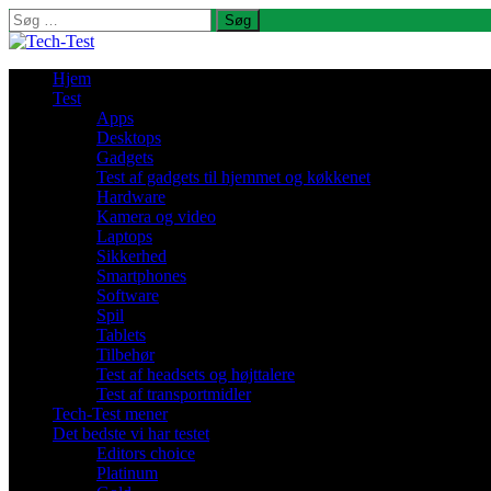
Søg
efter:
Hjem
Test
Apps
Desktops
Gadgets
Test af gadgets til hjemmet og køkkenet
Hardware
Kamera og video
Laptops
Sikkerhed
Smartphones
Software
Spil
Tablets
Tilbehør
Test af headsets og højttalere
Test af transportmidler
Tech-Test mener
Det bedste vi har testet
Editors choice
Platinum