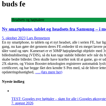
buds fe
Headsets og højttalere
Ny smartphone, tablet og headsets fra Samsung – i m
5. oktober 2023
Lars Bennetzen
En ny smartphone, to tablets og et nyt headset, alle i serien FE, har li
gang, nu kan gøre det gennem deres FE-enheder til en meget lavere pr
tåler vand og støv. Kameraet er et 50MP højopløseligt objektiv med 3
billedstabilisering (VDIS), så du kan tage stabile billeder selv når du
skabe bedre billeder. Den skulle have kræfter nok til at game, go 
2X-skærm, og Vision Booster-teknologien registrerer automatisk lysf
certificeret, og har begge fået den kendte S Pen med, så de bliver le
opdateringshastighed,
…. (læs mere her)
Nyeste indlæg
TEST: Googles nye højttaler – skøn for alle i Googles økosyst
7. august 2026