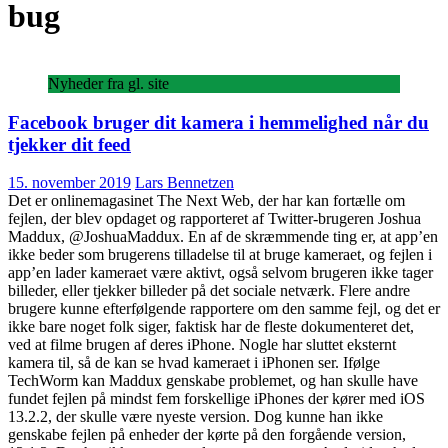
bug
Nyheder fra gl. site
Facebook bruger dit kamera i hemmelighed når du
tjekker dit feed
15. november 2019
Lars Bennetzen
Det er onlinemagasinet The Next Web, der har kan fortælle om
fejlen, der blev opdaget og rapporteret af Twitter-brugeren Joshua
Maddux, @JoshuaMaddux. En af de skræmmende ting er, at app’en
ikke beder som brugerens tilladelse til at bruge kameraet, og fejlen i
app’en lader kameraet være aktivt, også selvom brugeren ikke tager
billeder, eller tjekker billeder på det sociale netværk. Flere andre
brugere kunne efterfølgende rapportere om den samme fejl, og det er
ikke bare noget folk siger, faktisk har de fleste dokumenteret det,
ved at filme brugen af deres iPhone. Nogle har sluttet eksternt
kamera til, så de kan se hvad kameraet i iPhonen ser. Ifølge
TechWorm kan Maddux genskabe problemet, og han skulle have
fundet fejlen på mindst fem forskellige iPhones der kører med iOS
13.2.2, der skulle være nyeste version. Dog kunne han ikke
genskabe fejlen på enheder der kørte på den forgående version,