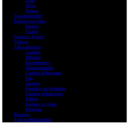
Gold
Silver
Bronze
Transportmidler
Feature og guides
Feature
Guides
Speakers Korner
Videoer
Alle kategorier
Gadgets
Tilbehør
Smartphones
Transportmidler
Gadgets til hjemmet
Spil
Laptops
Headsets og højttalere
Gadgets til køkkenet
Tablets
Kamera og video
Desktops
Business
Tjek bredbåndspriser