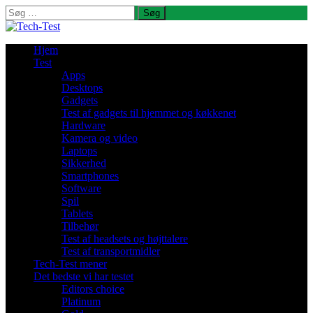
Søg
efter:
Hjem
Test
Apps
Desktops
Gadgets
Test af gadgets til hjemmet og køkkenet
Hardware
Kamera og video
Laptops
Sikkerhed
Smartphones
Software
Spil
Tablets
Tilbehør
Test af headsets og højttalere
Test af transportmidler
Tech-Test mener
Det bedste vi har testet
Editors choice
Platinum