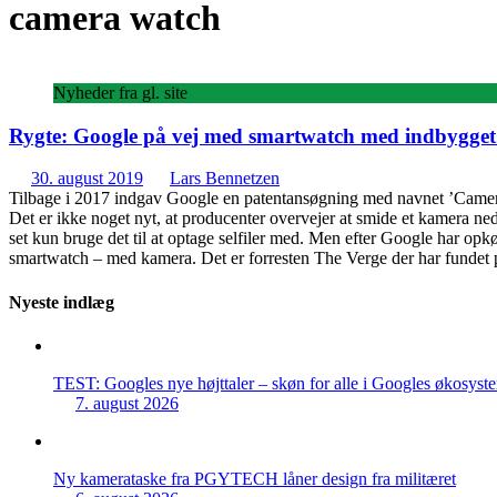
camera watch
Nyheder fra gl. site
Rygte: Google på vej med smartwatch med indbygge
30. august 2019
Lars Bennetzen
Tilbage i 2017 indgav Google en patentansøgning med navnet ’Camera 
Det er ikke noget nyt, at producenter overvejer at smide et kamera ned
set kun bruge det til at optage selfiler med. Men efter Google har opkø
smartwatch – med kamera. Det er forresten The Verge der har fundet 
Nyeste indlæg
TEST: Googles nye højttaler – skøn for alle i Googles økosyst
7. august 2026
Ny kamerataske fra PGYTECH låner design fra militæret