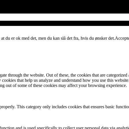
 at du er ok med det, men du kan slå det fra, hvis du ønsker det.
Accept
e through the website. Out of these, the cookies that are categorized a
rty cookies that help us analyze and understand how you use this websit
ting out of some of these cookies may affect your browsing experience.
properly. This category only includes cookies that ensures basic functio
function and is used specifically to collect user personal data via anal