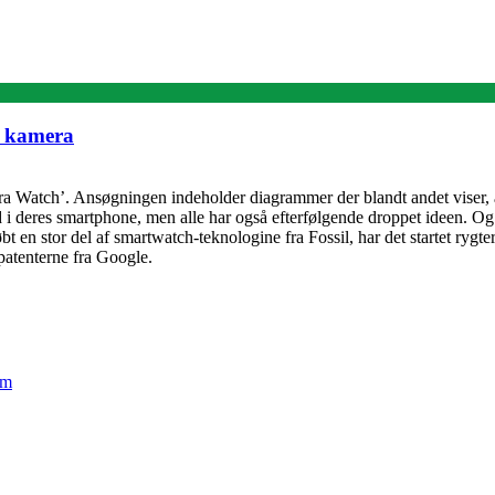
t kamera
Watch’. Ansøgningen indeholder diagrammer der blandt andet viser, at
 i deres smartphone, men alle har også efterfølgende droppet ideen. Og e
bt en stor del af smartwatch-teknologine fra Fossil, har det startet rygte
patenterne fra Google.
em