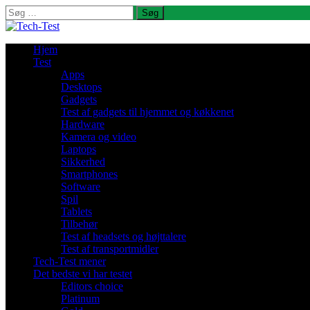
Søg
efter:
Hjem
Test
Apps
Desktops
Gadgets
Test af gadgets til hjemmet og køkkenet
Hardware
Kamera og video
Laptops
Sikkerhed
Smartphones
Software
Spil
Tablets
Tilbehør
Test af headsets og højttalere
Test af transportmidler
Tech-Test mener
Det bedste vi har testet
Editors choice
Platinum