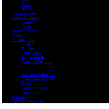
Gold
Silver
Bronze
Transportmidler
Feature og guides
Feature
Guides
Speakers Korner
Videoer
Alle kategorier
Gadgets
Tilbehør
Smartphones
Transportmidler
Gadgets til hjemmet
Spil
Laptops
Headsets og højttalere
Gadgets til køkkenet
Tablets
Kamera og video
Desktops
Business
Tjek bredbåndspriser