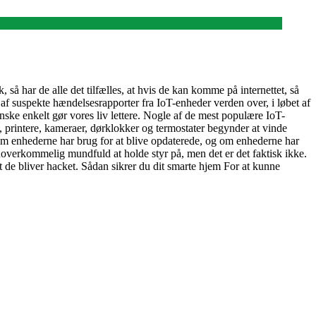
, så har de alle det tilfælles, at hvis de kan komme på internettet, så
af suspekte hændelsesrapporter fra IoT-enheder verden over, i løbet af
anske enkelt gør vores liv lettere. Nogle af de mest populære IoT-
printere, kameraer, dørklokker og termostater begynder at vinde
, om enhederne har brug for at blive opdaterede, og om enhederne har
 uoverkommelig mundfuld at holde styr på, men det er det faktisk ikke.
at de bliver hacket. Sådan sikrer du dit smarte hjem For at kunne