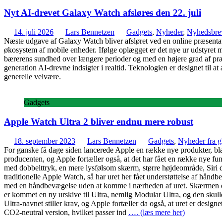
Nyt AI-drevet Galaxy Watch afsløres den 22. juli
14. juli 2026
Lars Bennetzen
Gadgets
,
Nyheder
,
Nyhedsbre
Næste udgave af Galaxy Watch bliver afsløret ved en online præsentati
økosystem af mobile enheder. Ifølge oplægget er det nye ur udstyret m
bærerens sundhed over længere perioder og med en højere grad af præci
generation AI-drevne indsigter i realtid. Teknologien er designet til at
generelle velvære.
Gadgets
Apple Watch Ultra 2 bliver endnu mere robust
18. september 2023
Lars Bennetzen
Gadgets
,
Nyheder fra gl
For ganske få dage siden lancerede Apple en række nye produkter, bland
producenten, og Apple fortæller også, at det har fået en række nye fun
med dobbelttryk, en mere lysfølsom skærm, større højdeområde, Siri d
traditionelle Apple Watch, så har uret her fået understøttelse af hån
med en håndbevægelse uden at komme i nærheden af uret. Skærmen er b
er kommet en ny urskive til Ultra, nemlig Modular Ultra, og den skulle
Ultra-navnet stiller krav, og Apple fortæller da også, at uret er desi
CO2-neutral version, hvilket passer ind
…. (læs mere her)