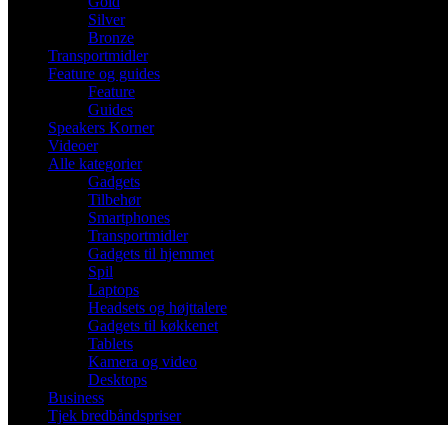
Gold
Silver
Bronze
Transportmidler
Feature og guides
Feature
Guides
Speakers Korner
Videoer
Alle kategorier
Gadgets
Tilbehør
Smartphones
Transportmidler
Gadgets til hjemmet
Spil
Laptops
Headsets og højttalere
Gadgets til køkkenet
Tablets
Kamera og video
Desktops
Business
Tjek bredbåndspriser