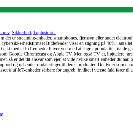
sbrev
,
Sikkerhed
,
Tophistorier
 Om det er streaming-enheder, smartphones, fjernsyn eller andet elektronik
cybersikkerhedsfirmaet Bitdefender viser en stigning på 46% i antallet 
 i takt med at IoT-enheder bliver ved med at stige i popularitet, da de g
åsom Google Chromecast og Apple TV. Men også TV’er, højttalere, ure, 
met, så er det dit ansvar som ejer, at vide hvilke smart-enheder du har
 support og udsender opdateringer til deres produkter. Det lyder som en
sevis af IoT-enheder sårbare for angreb, hvilket i værste fald fører til 
em