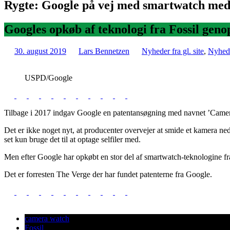
Rygte: Google på vej med smartwatch me
Googles opkøb af teknologi fra Fossil gen
30. august 2019
Lars Bennetzen
Nyheder fra gl. site
,
Nyhed
USPD/Google
Tilbage i 2017 indgav Google en patentansøgning med navnet ’Camera 
Det er ikke noget nyt, at producenter overvejer at smide et kamera ned
set kun bruge det til at optage selfiler med.
Men efter Google har opkøbt en stor del af smartwatch-teknologine fra
Det er forresten The Verge der har fundet patenterne fra Google.
camera watch
Fossil