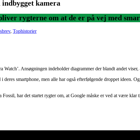
d indbygget kamera
opliver rygterne om at de er på vej med s
sbrev
,
Tophistorier
Watch’. Ansøgningen indeholder diagrammer der blandt andet viser, at
 i deres smartphone, men alle har også efterfølgende droppet ideen. Og e
 Fossil, har det startet rygter om, at Google måske er ved at være klar 