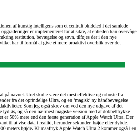
nen af kunstig intelligens som et centralt bindeled i det samlede
 opgraderinger er implementeret for at sikre, at enheden kan overvåge
kring restitution, bevægelse og søvn, tilføjes der i den nye
ilket har til formål at give et mere proaktivt overblik over det
l på navnet. Uret skulle være det mest effektive og robuste fra
 kender fra det oprindelige Ultra, og en ‘magisk’ ny håndbevægelse
ndaktiviteter. Som jeg også skrev om ved den nye udgave af det
gøre lydløs, og så den nærmest magiske version med at dobbelttrykke
et er 50% mere end den første generation af Apple Watch Ultra. Der
t til at vise data i realtid, herunder sekunder, højde eller dybde.
il 9.000 meters højde. Klimaaftryk Apple Watch Ultra 2 kommer også i en