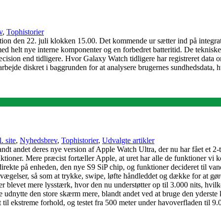
v
,
Tophistorier
on den 22. juli klokken 15.00. Det kommende ur sætter ind på integratio
ed helt nye interne komponenter og en forbedret batteritid. De tekniske
sion end tidligere. Hvor Galaxy Watch tidligere har registreret data om
 arbejde diskret i baggrunden for at analysere brugernes sundhedsdata, hv
. site
,
Nyhedsbrev
,
Tophistorier
,
Udvalgte artikler
t andet deres nye version af Apple Watch Ultra, der nu har fået et 2-ta
ktioner. Mere præcist fortæller Apple, at uret har alle de funktioner vi
irekte på enheden, den nye S9 SiP chip, og funktioner decideret til va
dbevægelser, så som at trykke, swipe, løfte håndleddet og dække for at 
levet mere lysstærk, hvor den nu understøtter op til 3.000 nits, hvilk
 udnytte den store skærm mere, blandt andet ved at bruge den yderste kan
gnet til ekstreme forhold, og testet fra 500 meter under havoverfladen t