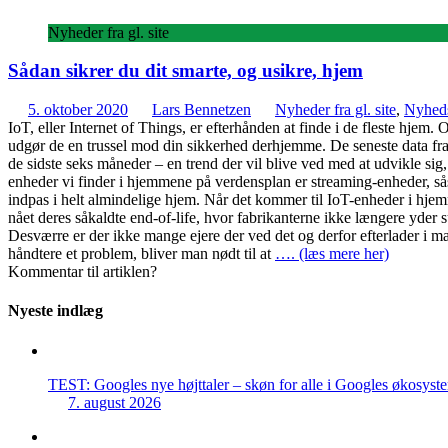
Nyheder fra gl. site
Sådan sikrer du dit smarte, og usikre, hjem
5. oktober 2020
Lars Bennetzen
Nyheder fra gl. site
,
Nyhed
IoT, eller Internet of Things, er efterhånden at finde i de fleste hjem.
udgør de en trussel mod din sikkerhed derhjemme. De seneste data fra 
de sidste seks måneder – en trend der vil blive ved med at udvikle sig,
enheder vi finder i hjemmene på verdensplan er streaming-enheder, s
indpas i helt almindelige hjem. Når det kommer til IoT-enheder i hjem
nået deres såkaldte end-of-life, hvor fabrikanterne ikke længere yder
Desværre er der ikke mange ejere der ved det og derfor efterlader i mas
håndtere et problem, bliver man nødt til at
…. (læs mere her)
Kommentar til artiklen?
Nyeste indlæg
TEST: Googles nye højttaler – skøn for alle i Googles økosyst
7. august 2026