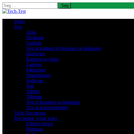
Søg
efter:
Hjem
Test
Apps
Desktops
Gadgets
Test af gadgets til hjemmet og køkkenet
Hardware
Kamera og video
Laptops
Sikkerhed
Smartphones
Software
Spil
Tablets
Tilbehør
Test af headsets og højttalere
Test af transportmidler
Tech-Test mener
Det bedste vi har testet
Editors choice
Platinum