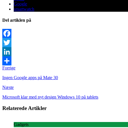
Google
smartwatch
Del artiklen på
Facebook
Twitter
LinkedIn
Forrige
Share
Ingen Google apps på Mate 30
Næste
Microsoft klar med nyt design Windows 10 på tablets
Relaterede Artikler
Gadgets