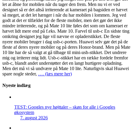
let at åbne for mobilen når du tager den frem. Men nu vi er ved
designet så er det altså irriterende at kameraet på bagsiden er hævet
så meget, at det let hænger i når du har mobilen i lommen. Jeg ved
godt at det er tilfældet for de fleste mobiler, men det gør det ikke
mindre irriterende, og på Mate 10 lite føles det som om kameraet er
hævet lidt mere end på f.eks. Mate 10. Farvel til usb-c En sidste ting
omkring designet jeg lige vil nævne er opladerstikket. De fleste
nyere mobiler bruger i dag usb-c-porten. Huawei selv gør det på de
fleste af deres nyere mobiler og på deres Honor-brand. Men på Mate
10 lite har de så valgt at gå tilbage til mini-usb-stikket. Det undrere
mig og irriterer mig lidt. Usb-c-stikket har en række fordele fremfor
usb-c, blandt andet understøtter det en langt hurtigere opladning.
Men det må vi så undvære på Mate 10 lite. Naturligvis skal Huawei
spare nogle steder,
…. (læs mere her)
Nyeste indlæg
TEST: Googles nye højttaler – skøn for alle i Googles
økosystem
7. august 2026