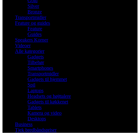
Gold
Silver
Bronze
Transportmidler
Feature og guides
Feature
Guides
Speakers Korner
Videoer
Alle kategorier
Gadgets
Tilbehør
Smartphones
Transportmidler
Gadgets til hjemmet
Spil
Laptops
Headsets og højttalere
Gadgets til køkkenet
Tablets
Kamera og video
Desktops
Business
Tjek bredbåndspriser