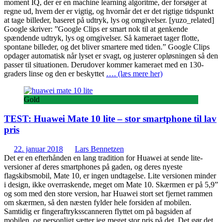
moment IQ, der er en machine learning algoritme, der forsøger at
regne ud, hvem der er vigtig, og hvornår det er det rigtige tidspunkt
at tage billeder, baseret på udtryk, lys og omgivelser. [yuzo_related]
Google skriver: ”Google Clips er smart nok til at genkende
spændende udtryk, lys og omgivelser. Så kameraet tager flotte,
spontane billeder, og det bliver smartere med tiden.” Google Clips
opdager automatisk når lyset er svagt, og justerer opløsningen så den
passer til situationen. Derudover kommer kameraet med en 130-
graders linse og den er beskyttet
…. (læs mere her)
Gold
TEST: Huawei Mate 10 lite – stor smartphone til lav
pris
22. januar 2018
Lars Bennetzen
Det er en efterhånden en lang tradition for Huawei at sende lite-
versioner af deres smartphones på gaden, og deres nyeste
flagskibsmobil, Mate 10, er ingen undtagelse. Lite versionen minder
i design, ikke overraskende, meget om Mate 10. Skærmen er på 5,9”
og som med den store version, har Huawei stort set fjernet rammen
om skærmen, så den næsten fylder hele forsiden af mobilen.
Samtidig er fingeraftryksscanneren flyttet om på bagsiden af
mobilen, og personligt sætter jeg meget stor pris på det. Det gør det