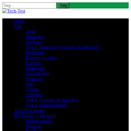
Søg
efter:
Hjem
Test
Apps
Desktops
Gadgets
Test af gadgets til hjemmet og køkkenet
Hardware
Kamera og video
Laptops
Sikkerhed
Smartphones
Software
Spil
Tablets
Tilbehør
Test af headsets og højttalere
Test af transportmidler
Tech-Test mener
Det bedste vi har testet
Editors choice
Platinum