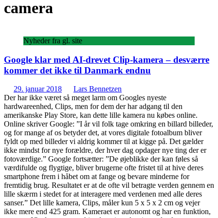
camera
Nyheder fra gl. site
Google klar med AI-drevet Clip-kamera – desværre
kommer det ikke til Danmark endnu
29. januar 2018
Lars Bennetzen
Der har ikke været så meget larm om Googles nyeste
hardwareenhed, Clips, men for dem der har adgang til den
amerikanske Play Store, kan dette lille kamera nu købes online.
Online skriver Google: ”I år vil folk tage omkring en billard billeder,
og for mange af os betyder det, at vores digitale fotoalbum bliver
fyldt op med billeder vi aldrig kommer til at kigge på. Det gælder
ikke mindst for nye forældre, der hver dag opdager nye ting der er
fotoværdige.” Google fortsætter: ”De øjeblikke der kan føles så
værdifulde og flygtige, bliver brugerne ofte fristet til at hive deres
smartphone frem i håbet om at fange og bevare minderne for
fremtidig brug. Resultatet er at de ofte vil betragte verden gennem en
lille skærm i stedet for at interagere med verdenen med alle deres
sanser.” Det lille kamera, Clips, måler kun 5 x 5 x 2 cm og vejer
ikke mere end 425 gram. Kameraet er autonomt og har en funktion,