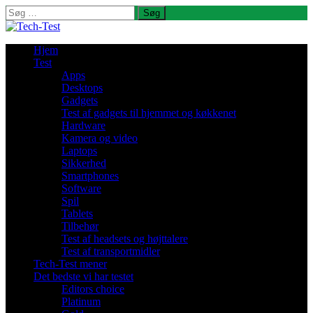
Søg
efter:
Hjem
Test
Apps
Desktops
Gadgets
Test af gadgets til hjemmet og køkkenet
Hardware
Kamera og video
Laptops
Sikkerhed
Smartphones
Software
Spil
Tablets
Tilbehør
Test af headsets og højttalere
Test af transportmidler
Tech-Test mener
Det bedste vi har testet
Editors choice
Platinum