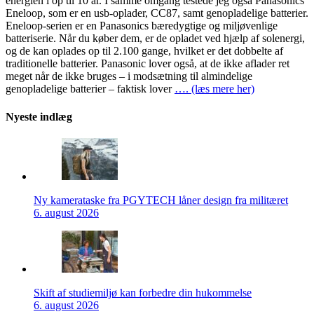
energien i op til 10 år. I samme omgang testede jeg også Panasonics
Eneloop, som er en usb-oplader, CC87, samt genopladelige batterier.
Eneloop-serien er en Panasonics bæredygtige og miljøvenlige
batteriserie. Når du køber dem, er de opladet ved hjælp af solenergi,
og de kan oplades op til 2.100 gange, hvilket er det dobbelte af
traditionelle batterier. Panasonic lover også, at de ikke aflader ret
meget når de ikke bruges – i modsætning til almindelige
genopladelige batterier – faktisk lover
…. (læs mere her)
Nyeste indlæg
Ny kamerataske fra PGYTECH låner design fra militæret
6. august 2026
Skift af studiemiljø kan forbedre din hukommelse
6. august 2026