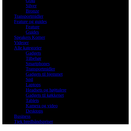
Gold
Silver
Bronze
Transportmidler
Feature og guides
Feature
Guides
Speakers Korner
Videoer
Alle kategorier
Gadgets
Tilbehør
Smartphones
Transportmidler
Gadgets til hjemmet
Spil
Laptops
Headsets og højttalere
Gadgets til køkkenet
Tablets
Kamera og video
Desktops
Business
Tjek bredbåndspriser