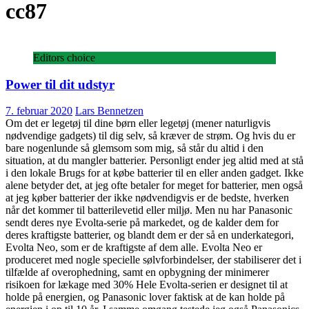
cc87
Editors choice
Power til dit udstyr
7. februar 2020
Lars Bennetzen
Om det er legetøj til dine børn eller legetøj (mener naturligvis
nødvendige gadgets) til dig selv, så kræver de strøm. Og hvis du er
bare nogenlunde så glemsom som mig, så står du altid i den
situation, at du mangler batterier. Personligt ender jeg altid med at stå
i den lokale Brugs for at købe batterier til en eller anden gadget. Ikke
alene betyder det, at jeg ofte betaler for meget for batterier, men også
at jeg køber batterier der ikke nødvendigvis er de bedste, hverken
når det kommer til batterilevetid eller miljø. Men nu har Panasonic
sendt deres nye Evolta-serie på markedet, og de kalder dem for
deres kraftigste batterier, og blandt dem er der så en underkategori,
Evolta Neo, som er de kraftigste af dem alle. Evolta Neo er
produceret med nogle specielle sølvforbindelser, der stabiliserer det i
tilfælde af overophedning, samt en opbygning der minimerer
risikoen for lækage med 30% Hele Evolta-serien er designet til at
holde på energien, og Panasonic lover faktisk at de kan holde på