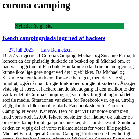
corona camping
Nyheder fra gl. site
Kendt campingplads lagt ned af hackere
27. juli 2023
Lars Bennetzen
D. 7/7 var ejerne af Corona Camping, Michael og Susanne Farnø, til
koncert da der pludselig dukkede en besked op til Michael om, at
han var logget ud af Facebok. Han kunne ikke komme ind igen, og
kunne ikke lige gøre noget ved det i øjeblikket. Da Michael og
Susanne senere kom hjem, forsøgte han igen, men det viste sig
umuligt, også når han brugte funktionen om glemt kodeord. Årsagen
viste sig at være, at hackere havde fået adgang til den mailkonto der
var knyttet til Corona Camping, og som blev brugt til login på det
sociale medie. Situationen var slem, for Facebook var, og er, utrolig
vigtig for den lille camping plads. Facebook-siden for Corona
Camping er vores livsnerve. Den bruger vi til at holde kontakten
med vores godt 12.000 følgere og støtter, der hjælper og bakker op
om vores kamp for at hjælpe mennesker, der har det svært. Samtidig
er den en vigtig del af vores reklameindsats for vores lille projekt.
Michael Farnø, ejer af Corona Camping Problemerne blev hurtigt