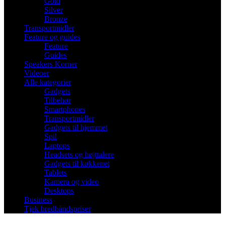
Gold
Silver
Bronze
Transportmidler
Feature og guides
Feature
Guides
Speakers Korner
Videoer
Alle kategorier
Gadgets
Tilbehør
Smartphones
Transportmidler
Gadgets til hjemmet
Spil
Laptops
Headsets og højttalere
Gadgets til køkkenet
Tablets
Kamera og video
Desktops
Business
Tjek bredbåndspriser