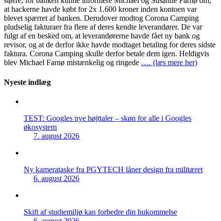
større, for banken kunne informere Michael og Susanne Farnø om,
at hackerne havde købt for 2x 1.600 kroner inden kontoen var
blevet spærret af banken. Derudover modtog Corona Camping
pludselig fakturaer fra flere af deres kendte leverandører. De var
fulgt af en besked om, at leverandørerne havde fået ny bank og
revisor, og at de derfor ikke havde modtaget betaling for deres sidste
faktura. Corona Camping skulle derfor betale dem igen. Heldigvis
blev Michael Farnø mistænkelig og ringede
…. (læs mere her)
Nyeste indlæg
TEST: Googles nye højttaler – skøn for alle i Googles
økosystem
7. august 2026
Ny kamerataske fra PGYTECH låner design fra militæret
6. august 2026
Skift af studiemiljø kan forbedre din hukommelse
6. august 2026