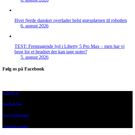
Hver fjerde dansker overlader helst græsplænen til robotten
6. august 2026
TEST: Fremragende lyd i Liberty 5 Pro Max – men har vi
brug for et headset der kan tage noter?
5. august 2026
Følg os på Facebook
Kontakt os
Om Tech-Test
Vores bedømmelse
Nyhedsbrevsarkiv