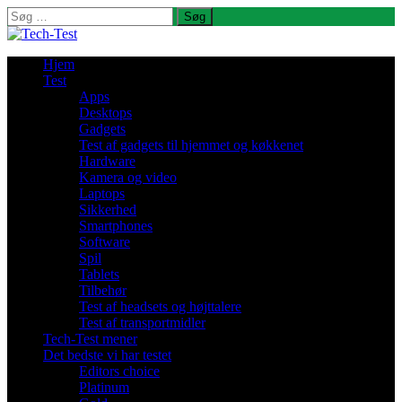
Søg
efter:
Hjem
Test
Apps
Desktops
Gadgets
Test af gadgets til hjemmet og køkkenet
Hardware
Kamera og video
Laptops
Sikkerhed
Smartphones
Software
Spil
Tablets
Tilbehør
Test af headsets og højttalere
Test af transportmidler
Tech-Test mener
Det bedste vi har testet
Editors choice
Platinum