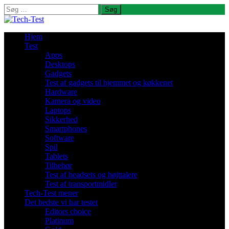
Søg
efter:
Hjem
Test
Apps
Desktops
Gadgets
Test af gadgets til hjemmet og køkkenet
Hardware
Kamera og video
Laptops
Sikkerhed
Smartphones
Software
Spil
Tablets
Tilbehør
Test af headsets og højttalere
Test af transportmidler
Tech-Test mener
Det bedste vi har testet
Editors choice
Platinum