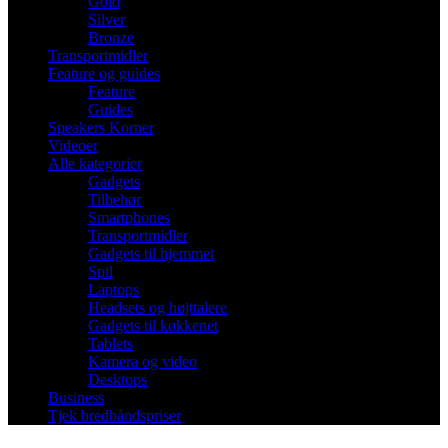
Gold
Silver
Bronze
Transportmidler
Feature og guides
Feature
Guides
Speakers Korner
Videoer
Alle kategorier
Gadgets
Tilbehør
Smartphones
Transportmidler
Gadgets til hjemmet
Spil
Laptops
Headsets og højttalere
Gadgets til køkkenet
Tablets
Kamera og video
Desktops
Business
Tjek bredbåndspriser