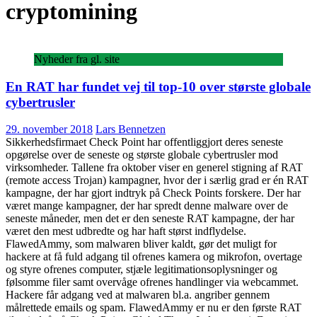
cryptomining
Nyheder fra gl. site
En RAT har fundet vej til top-10 over største globale
cybertrusler
29. november 2018
Lars Bennetzen
Sikkerhedsfirmaet Check Point har offentliggjort deres seneste
opgørelse over de seneste og største globale cybertrusler mod
virksomheder. Tallene fra oktober viser en generel stigning af RAT
(remote access Trojan) kampagner, hvor der i særlig grad er én RAT
kampagne, der har gjort indtryk på Check Points forskere. Der har
været mange kampagner, der har spredt denne malware over de
seneste måneder, men det er den seneste RAT kampagne, der har
været den mest udbredte og har haft størst indflydelse.
FlawedAmmy, som malwaren bliver kaldt, gør det muligt for
hackere at få fuld adgang til ofrenes kamera og mikrofon, overtage
og styre ofrenes computer, stjæle legitimationsoplysninger og
følsomme filer samt overvåge ofrenes handlinger via webcammet.
Hackere får adgang ved at malwaren bl.a. angriber gennem
målrettede emails og spam. FlawedAmmy er nu er den første RAT