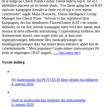
til at indgå på Check Points Global Threat Indexs top ti. De er i
øjeblikket placeret på en tiende plads. “For første gang har en RAT
malware kampagne formået at finde vej til top ti over største
cybertrusler” sagde Maya Horowitz, Threat Intelligence Group
Manager hos Check Point. “Selvom vi har registreret flere
kampagner, der har distribueret FlawedAmmy RAT i de seneste
måneder, så var den seneste kampagne uden tvivl den største med
hensyn til dens udbredte indvirkning. Cryptomining forbliver den
dominerende trussel, men noget tyder på, at data som
loginoplysninger, følsomme filer, bankoplysninger og
betalingsoplysninger ikke har mistet deres lukrative appel hos de
cyberkriminelle.” Mest populære Crypto-miner malwaretyper På
trods af stigningen i RAT angreb,
…. (læs mere her)
Nyeste indlæg
Ny kamerataske fra PGYTECH låner design fra militæret
6. august 2026
Skift af studiemiljø kan forbedre din hukommelse
6. august 2026