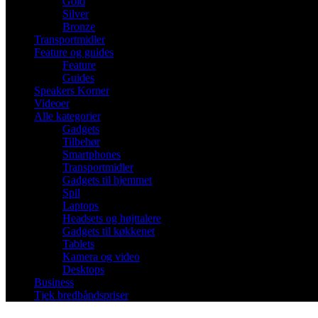
Gold
Silver
Bronze
Transportmidler
Feature og guides
Feature
Guides
Speakers Korner
Videoer
Alle kategorier
Gadgets
Tilbehør
Smartphones
Transportmidler
Gadgets til hjemmet
Spil
Laptops
Headsets og højttalere
Gadgets til køkkenet
Tablets
Kamera og video
Desktops
Business
Tjek bredbåndspriser