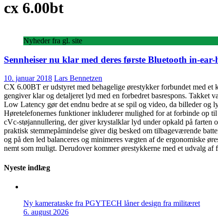
cx 6.00bt
Nyheder fra gl. site
Sennheiser nu klar med deres første Bluetooth in-ear-
10. januar 2018
Lars Bennetzen
CX 6.00BT er udstyret med behagelige ørestykker forbundet med et kab
gengiver klar og detaljeret lyd med en forbedret basrespons. Takke
Low Latency gør det endnu bedre at se spil og video, da billeder og l
Høretelefonernes funktioner inkluderer mulighed for at forbinde op 
cVc-støjannullering, der giver krystalklar lyd under opkald på farten
praktisk stemmepåmindelse giver dig besked om tilbageværende batter
og på den led balanceres og minimeres vægten af de ergonomiske øresty
nemt som muligt. Derudover kommer ørestykkerne med et udvalg af fire
Nyeste indlæg
Ny kamerataske fra PGYTECH låner design fra militæret
6. august 2026