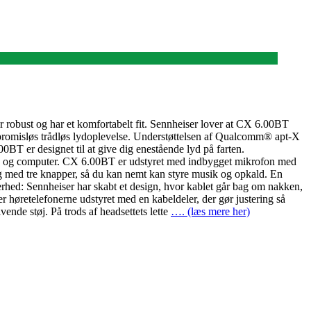
 robust og har et komfortabelt fit. Sennheiser lover at CX 6.00BT
promisløs trådløs lydoplevelse. Understøttelsen af Qualcomm® apt-X
BT er designet til at give dig enestående lyd på farten.
efon og computer. CX 6.00BT er udstyret med indbygget mikrofon med
ing med tre knapper, så du kan nemt kan styre musik og opkald. En
hed: Sennheiser har skabt et design, hvor kablet går bag om nakken,
 høretelefonerne udstyret med en kabeldeler, der gør justering så
nde støj. På trods af headsettets lette
…. (læs mere her)