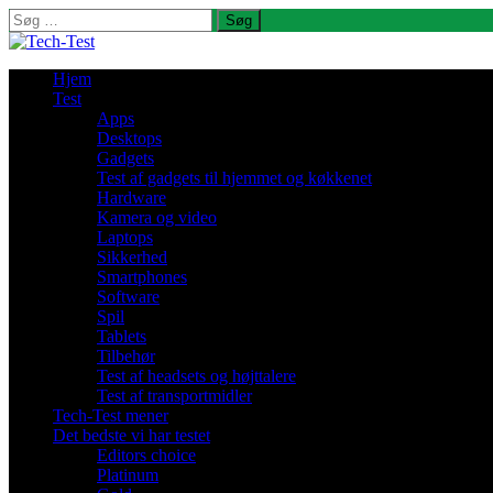
Søg
efter:
Hjem
Test
Apps
Desktops
Gadgets
Test af gadgets til hjemmet og køkkenet
Hardware
Kamera og video
Laptops
Sikkerhed
Smartphones
Software
Spil
Tablets
Tilbehør
Test af headsets og højttalere
Test af transportmidler
Tech-Test mener
Det bedste vi har testet
Editors choice
Platinum