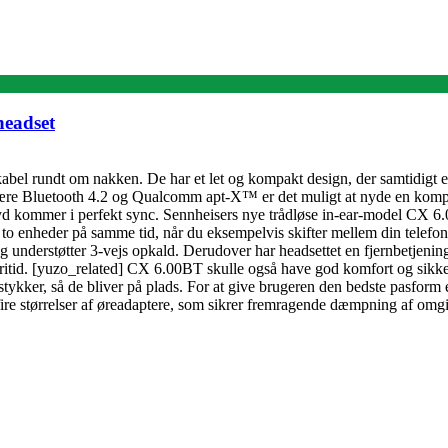
headset
el rundt om nakken. De har et let og kompakt design, der samtidigt er
t være Bluetooth 4.2 og Qualcomm apt-X™ er det muligt at nyde en kom
yd kommer i perfekt sync. Sennheisers nye trådløse in-ear-model CX 6.00
til to enheder på samme tid, når du eksempelvis skifter mellem din tel
 og understøtter 3-vejs opkald. Derudover har headsettet en fjernbetjen
itid. [yuzo_related] CX 6.00BT skulle også have god komfort og sikker
kker, så de bliver på plads. For at give brugeren den bedste pasform er
 størrelser af øreadaptere, som sikrer fremragende dæmpning af omgive