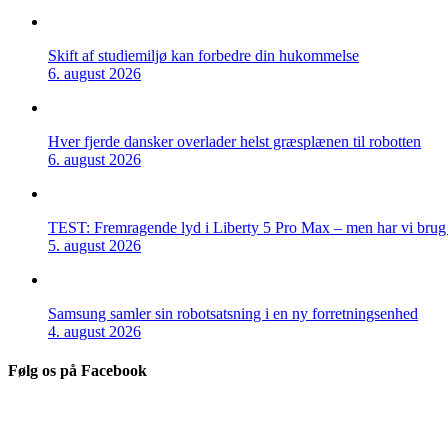
Skift af studiemiljø kan forbedre din hukommelse
6. august 2026
Hver fjerde dansker overlader helst græsplænen til robotten
6. august 2026
TEST: Fremragende lyd i Liberty 5 Pro Max – men har vi brug f
5. august 2026
Samsung samler sin robotsatsning i en ny forretningsenhed
4. august 2026
Følg os på Facebook