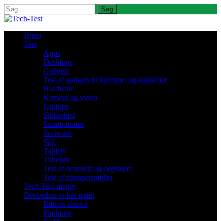
Søg
efter:
Hjem
Test
Apps
Desktops
Gadgets
Test af gadgets til hjemmet og køkkenet
Hardware
Kamera og video
Laptops
Sikkerhed
Smartphones
Software
Spil
Tablets
Tilbehør
Test af headsets og højttalere
Test af transportmidler
Tech-Test mener
Det bedste vi har testet
Editors choice
Platinum