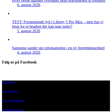
Hver fjerde dansker overlader helst græsplænen til robotten
6. august 2026
TEST: Fremragende lyd i Liberty 5 Pro Max – men har vi
brug for et headset der kan tage noter?
5. august 2026
Samsung samler sin robotsatsning i en ny forretningsenhed
4. august 2026
Følg os på Facebook
Kontakt os
Om Tech-Test
Vores bedømmelse
Nyhedsbrevsarkiv