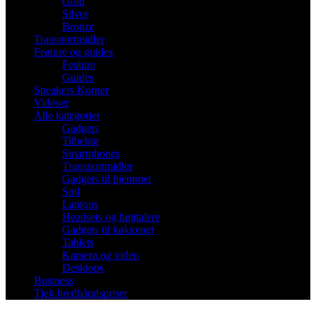
Gold
Silver
Bronze
Transportmidler
Feature og guides
Feature
Guides
Speakers Korner
Videoer
Alle kategorier
Gadgets
Tilbehør
Smartphones
Transportmidler
Gadgets til hjemmet
Spil
Laptops
Headsets og højttalere
Gadgets til køkkenet
Tablets
Kamera og video
Desktops
Business
Tjek bredbåndspriser