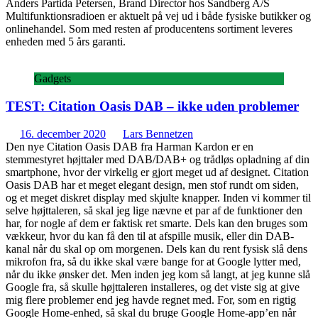
Anders Partida Petersen, Brand Director hos Sandberg A/S
Multifunktionsradioen er aktuelt på vej ud i både fysiske butikker og
onlinehandel. Som med resten af producentens sortiment leveres
enheden med 5 års garanti.
Gadgets
TEST: Citation Oasis DAB – ikke uden problemer
16. december 2020
Lars Bennetzen
Den nye Citation Oasis DAB fra Harman Kardon er en
stemmestyret højttaler med DAB/DAB+ og trådløs opladning af din
smartphone, hvor der virkelig er gjort meget ud af designet. Citation
Oasis DAB har et meget elegant design, men stof rundt om siden,
og et meget diskret display med skjulte knapper. Inden vi kommer til
selve højttaleren, så skal jeg lige nævne et par af de funktioner den
har, for nogle af dem er faktisk ret smarte. Dels kan den bruges som
vækkeur, hvor du kan få den til at afspille musik, eller din DAB-
kanal når du skal op om morgenen. Dels kan du rent fysisk slå dens
mikrofon fra, så du ikke skal være bange for at Google lytter med,
når du ikke ønsker det. Men inden jeg kom så langt, at jeg kunne slå
Google fra, så skulle højttaleren installeres, og det viste sig at give
mig flere problemer end jeg havde regnet med. For, som en rigtig
Google Home-enhed, så skal du bruge Google Home-app’en når