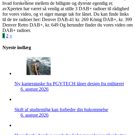
hvad forskellene mellem de billigste og dyreste egentlig er.
avXperten har været så venlig at stille 3 DAB+ radioer til rådighed
for vores video, og vi siger mange tak for lånet. Du kan finde links
til de tre radioer her: Denver DAB-41 kr. 269 König DAB+, kr. 399
Denver Retro DAB+, kr. 649 Og herunder finder du vores video om
DAB+ radioer.
Indlægsinddeling
1
2
»
Nyeste indlæg
Ny kamerataske fra PGYTECH låner design fra militæret
6. august 2026
Skift af studiemiljø kan forbedre din hukommelse
6. august 2026