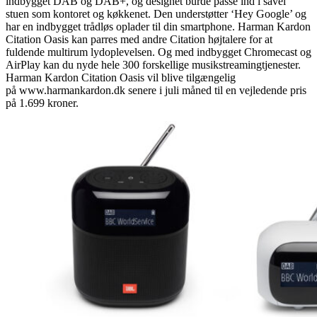
indbygget DAB og DAB+, og designet burde passe ind i såvel
stuen som kontoret og køkkenet. Den understøtter ‘Hey Google’ og
har en indbygget trådløs oplader til din smartphone. Harman Kardon
Citation Oasis kan parres med andre Citation højtalere for at
fuldende multirum lydoplevelsen. Og med indbygget Chromecast og
AirPlay kan du nyde hele 300 forskellige musikstreamingtjenester.
Harman Kardon Citation Oasis vil blive tilgængelig
på www.harmankardon.dk senere i juli måned til en vejledende pris
på 1.699 kroner.