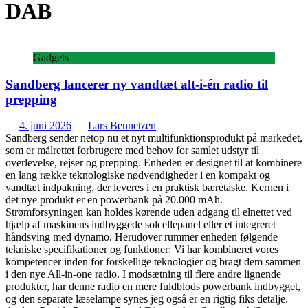
DAB
Gadgets
Sandberg lancerer ny vandtæt alt-i-én radio til
prepping
4. juni 2026
Lars Bennetzen
Sandberg sender netop nu et nyt multifunktionsprodukt på markedet,
som er målrettet forbrugere med behov for samlet udstyr til
overlevelse, rejser og prepping. Enheden er designet til at kombinere
en lang række teknologiske nødvendigheder i en kompakt og
vandtæt indpakning, der leveres i en praktisk bæretaske. Kernen i
det nye produkt er en powerbank på 20.000 mAh.
Strømforsyningen kan holdes kørende uden adgang til elnettet ved
hjælp af maskinens indbyggede solcellepanel eller et integreret
håndsving med dynamo. Herudover rummer enheden følgende
tekniske specifikationer og funktioner: Vi har kombineret vores
kompetencer inden for forskellige teknologier og bragt dem sammen
i den nye All-in-one radio. I modsætning til flere andre lignende
produkter, har denne radio en mere fuldblods powerbank indbygget,
og den separate læselampe synes jeg også er en rigtig fiks detalje.