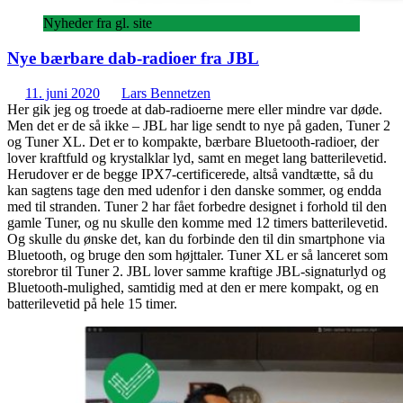
Nyheder fra gl. site
Nye bærbare dab-radioer fra JBL
11. juni 2020
Lars Bennetzen
Her gik jeg og troede at dab-radioerne mere eller mindre var døde.
Men det er de så ikke – JBL har lige sendt to nye på gaden, Tuner 2
og Tuner XL. Det er to kompakte, bærbare Bluetooth-radioer, der
lover kraftfuld og krystalklar lyd, samt en meget lang batterilevetid.
Herudover er de begge IPX7-certificerede, altså vandtætte, så du
kan sagtens tage den med udenfor i den danske sommer, og endda
med til stranden. Tuner 2 har fået forbedre designet i forhold til den
gamle Tuner, og nu skulle den komme med 12 timers batterilevetid.
Og skulle du ønske det, kan du forbinde den til din smartphone via
Bluetooth, og bruge den som højttaler. Tuner XL er så lanceret som
storebror til Tuner 2. JBL lover samme kraftige JBL-signaturlyd og
Bluetooth-mulighed, samtidig med at den er mere kompakt, og en
batterilevetid på hele 15 timer.