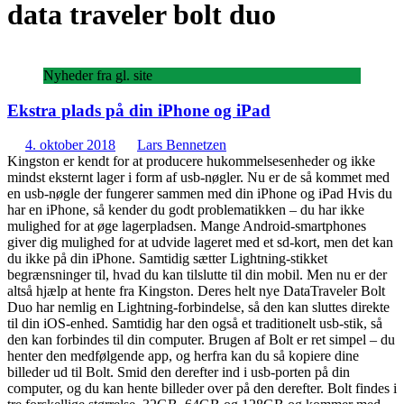
data traveler bolt duo
Nyheder fra gl. site
Ekstra plads på din iPhone og iPad
4. oktober 2018
Lars Bennetzen
Kingston er kendt for at producere hukommelsesenheder og ikke
mindst eksternt lager i form af usb-nøgler. Nu er de så kommet med
en usb-nøgle der fungerer sammen med din iPhone og iPad Hvis du
har en iPhone, så kender du godt problematikken – du har ikke
mulighed for at øge lagerpladsen. Mange Android-smartphones
giver dig mulighed for at udvide lageret med et sd-kort, men det kan
du ikke på din iPhone. Samtidig sætter Lightning-stikket
begrænsninger til, hvad du kan tilslutte til din mobil. Men nu er der
altså hjælp at hente fra Kingston. Deres helt nye DataTraveler Bolt
Duo har nemlig en Lightning-forbindelse, så den kan sluttes direkte
til din iOS-enhed. Samtidig har den også et traditionelt usb-stik, så
den kan forbindes til din computer. Brugen af Bolt er ret simpel – du
henter den medfølgende app, og herfra kan du så kopiere dine
billeder ud til Bolt. Smid den derefter ind i usb-porten på din
computer, og du kan hente billeder over på den derefter. Bolt findes i