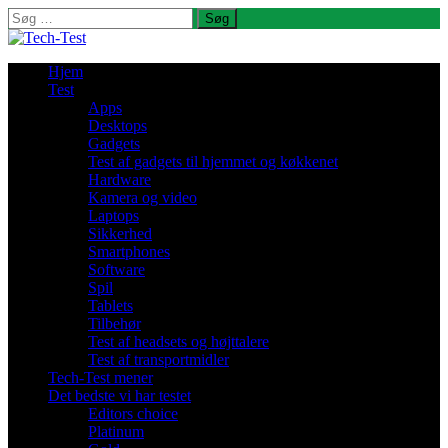
Søg
efter:
Hjem
Test
Apps
Desktops
Gadgets
Test af gadgets til hjemmet og køkkenet
Hardware
Kamera og video
Laptops
Sikkerhed
Smartphones
Software
Spil
Tablets
Tilbehør
Test af headsets og højttalere
Test af transportmidler
Tech-Test mener
Det bedste vi har testet
Editors choice
Platinum