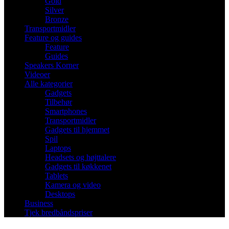
Gold
Silver
Bronze
Transportmidler
Feature og guides
Feature
Guides
Speakers Korner
Videoer
Alle kategorier
Gadgets
Tilbehør
Smartphones
Transportmidler
Gadgets til hjemmet
Spil
Laptops
Headsets og højttalere
Gadgets til køkkenet
Tablets
Kamera og video
Desktops
Business
Tjek bredbåndspriser