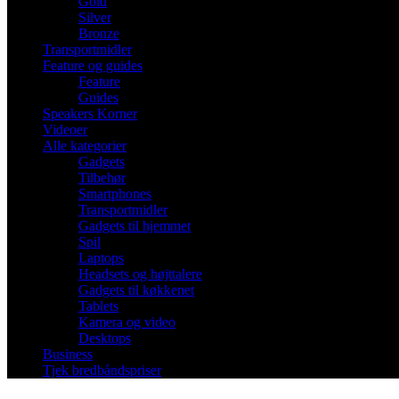
Gold
Silver
Bronze
Transportmidler
Feature og guides
Feature
Guides
Speakers Korner
Videoer
Alle kategorier
Gadgets
Tilbehør
Smartphones
Transportmidler
Gadgets til hjemmet
Spil
Laptops
Headsets og højttalere
Gadgets til køkkenet
Tablets
Kamera og video
Desktops
Business
Tjek bredbåndspriser