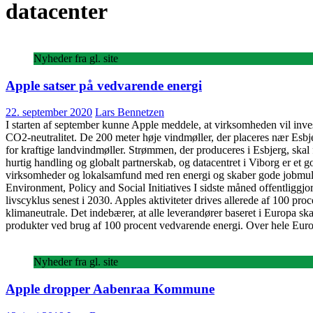
datacenter
Nyheder fra gl. site
Apple satser på vedvarende energi
22. september 2020
Lars Bennetzen
I starten af september kunne Apple meddele, at virksomheden vil inve
CO2-neutralitet. De 200 meter høje vindmøller, der placeres nær Esbjer
for kraftige landvindmøller. Strømmen, der produceres i Esbjerg, skal
hurtig handling og globalt partnerskab, og datacentret i Viborg er et g
virksomheder og lokalsamfund med ren energi og skaber gode jobmuligh
Environment, Policy and Social Initiatives I sidste måned offentliggj
livscyklus senest i 2030. Apples aktiviteter drives allerede af 100 pr
klimaneutrale. Det indebærer, at alle leverandører baseret i Europa sk
produkter ved brug af 100 procent vedvarende energi. Over hele Eur
Nyheder fra gl. site
Apple dropper Aabenraa Kommune