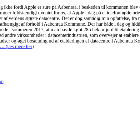
 ikke fordi Apple er sure på Aabenraa, i beskeden til kommunen blev der
kommer fuldstændigt uventet for os, at Apple i dag på et telefonmøde o
af verdens største datacentre. Det er dog samtidig min opfattelse, fra 
lt uafhængigt af forhold i Aabenraa Kommune. Der har både i dag og hid
ede i sommeren 2017, at man havde købt 285 hektar jord til etablering
 andre virksomheder i datacenterindustrien, som overvejer at etablere
adser og øget bosætning ud af etableringen af datacentre i Aabenraa K
…. (læs mere her)
em