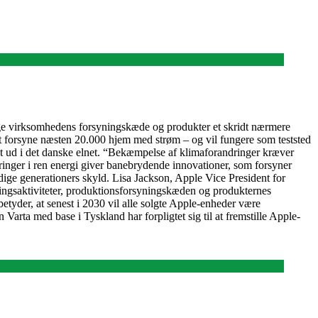
ringe virksomhedens forsyningskæde og produkter et skridt nærmere
 at forsyne næsten 20.000 hjem med strøm – og vil fungere som teststed
ndt ud i det danske elnet. “Bekæmpelse af klimaforandringer kræver
teringer i ren energi giver banebrydende innovationer, som forsyner
ige generationers skyld. Lisa Jackson, Apple Vice President for
tningsaktiviteter, produktionsforsyningskæden og produkternes
etyder, at senest i 2030 vil alle solgte Apple-enheder være
Varta med base i Tyskland har forpligtet sig til at fremstille Apple-