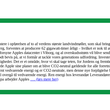
stere i opførelsen af to af verdens største landvindmøller, som skal b
g, forventes at producere 62 gigawatt-timer årligt – hvilket er nok til
 forsyne Apples datacenter i Viborg, og al overskudsstrøm vil blive se
odt bevis på, at vi formår at tackle vores generations udfordring. Inves
eder. Det er et område, hvor vi skal tage teten, for Jordens og fremtid
orde Apple sine planer om at blive CO2-neutral gældende for alle forre
ocent vedvarende energi og er CO2-neutrale, men denne nye forpligtelse b
al overgå til vedvarende energi. Ren energi hos leverandør Leverandøren 
opa arbejder Apples
…. (læs mere her)