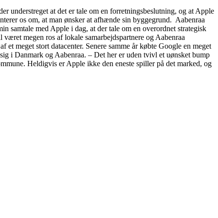
 understreget at det er tale om en forretningsbeslutning, og at Apple
rienterer os om, at man ønsker at afhænde sin byggegrund. Aabenraa
min samtale med Apple i dag, at der tale om en overordnet strategisk
til været megen ros af lokale samarbejdspartnere og Aabenraa
 af et meget stort datacenter. Senere samme år købte Google en meget
 sig i Danmark og Aabenraa. – Det her er uden tvivl et uønsket bump
ommune. Heldigvis er Apple ikke den eneste spiller på det marked, og