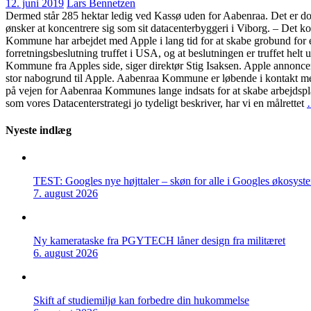
12. juni 2019
Lars Bennetzen
Dermed står 285 hektar ledig ved Kassø uden for Aabenraa. Det er dog
ønsker at koncentrere sig som sit datacenterbyggeri i Viborg. – Det 
Kommune har arbejdet med Apple i lang tid for at skabe grobund for et 
forretningsbeslutning truffet i USA, og at beslutningen er truffet he
Kommune fra Apples side, siger direktør Stig Isaksen. Apple annoncer
stor nabogrund til Apple. Aabenraa Kommune er løbende i kontakt med
på vejen for Aabenraa Kommunes lange indsats for at skabe arbejdspl
som vores Datacenterstrategi jo tydeligt beskriver, har vi en målrettet
Nyeste indlæg
TEST: Googles nye højttaler – skøn for alle i Googles økosyst
7. august 2026
Ny kamerataske fra PGYTECH låner design fra militæret
6. august 2026
Skift af studiemiljø kan forbedre din hukommelse