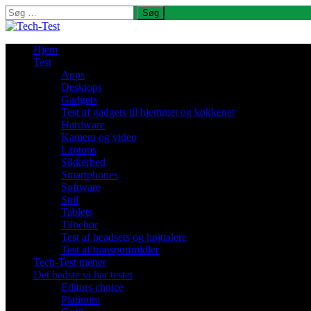
Søg
efter:
Hjem
Test
Apps
Desktops
Gadgets
Test af gadgets til hjemmet og køkkenet
Hardware
Kamera og video
Laptops
Sikkerhed
Smartphones
Software
Spil
Tablets
Tilbehør
Test af headsets og højttalere
Test af transportmidler
Tech-Test mener
Det bedste vi har testet
Editors choice
Platinum