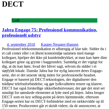
DECT
Gold
Jabra Engage 75: Professionel kommunikation,
professionelt udstyr
4. september 2018
Kasper Nesager-Hansen
Professionel telekommunikation er afhængig af klar tale. Sidder du i
et call center eller i et åbent kontormiljø sammen med mange
kollegaer, hjælper det ikke på kundeindtrykket, at man kan høre dine
kollegaer grine og grynte i baggrunden. Samtidig er det vigtigt for
dig, at du kan høre, hvad der bliver sagt, selvom du sidder i et
støjfyldt lokale. Danske Jabra har for nylig lanceret deres Engage-
serie, der er det seneste skrig inden for professionelle headset.
Engage er baseret på DECT-teknologien, der digitaliserer den
trådløse telefonforbindelse, og gør lydkvaliteten renere og klarere.
DECT har også forskellige sikkerhedsniveauer, der gør det stort set
umuligt for uønskede elementer at lytte med på linjen. Jabra bruger
DECT som en key selling-point på deres hjemmeside, eftersom
Engage-serien har en DECT-forbindelse med en rækkevidde op til
150 meter. Producenten går et skridt videre, da de annoncerer, at