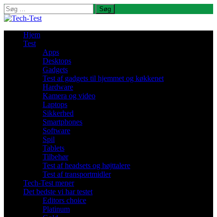
Søg
efter:
Hjem
Test
Apps
Desktops
Gadgets
Test af gadgets til hjemmet og køkkenet
Hardware
Kamera og video
Laptops
Sikkerhed
Smartphones
Software
Spil
Tablets
Tilbehør
Test af headsets og højttalere
Test af transportmidler
Tech-Test mener
Det bedste vi har testet
Editors choice
Platinum