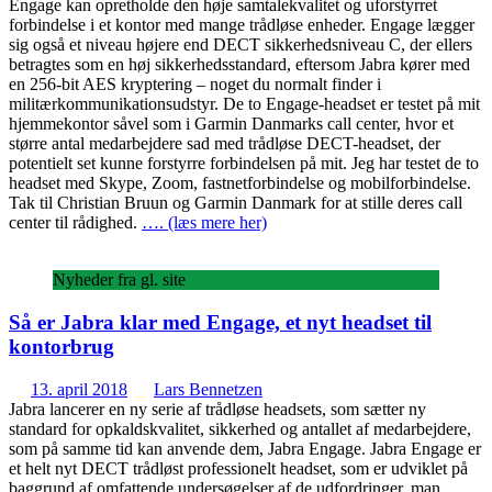
Engage kan opretholde den høje samtalekvalitet og uforstyrret
forbindelse i et kontor med mange trådløse enheder. Engage lægger
sig også et niveau højere end DECT sikkerhedsniveau C, der ellers
betragtes som en høj sikkerhedsstandard, eftersom Jabra kører med
en 256-bit AES kryptering – noget du normalt finder i
militærkommunikationsudstyr. De to Engage-headset er testet på mit
hjemmekontor såvel som i Garmin Danmarks call center, hvor et
større antal medarbejdere sad med trådløse DECT-headset, der
potentielt set kunne forstyrre forbindelsen på mit. Jeg har testet de to
headset med Skype, Zoom, fastnetforbindelse og mobilforbindelse.
Tak til Christian Bruun og Garmin Danmark for at stille deres call
center til rådighed.
…. (læs mere her)
Nyheder fra gl. site
Så er Jabra klar med Engage, et nyt headset til
kontorbrug
13. april 2018
Lars Bennetzen
Jabra lancerer en ny serie af trådløse headsets, som sætter ny
standard for opkaldskvalitet, sikkerhed og antallet af medarbejdere,
som på samme tid kan anvende dem, Jabra Engage. Jabra Engage er
et helt nyt DECT trådløst professionelt headset, som er udviklet på
baggrund af omfattende undersøgelser af de udfordringer, man