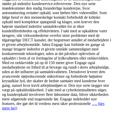
støder på indenfor kundeservice-erhvervene. Den nye serie
imødekommer den stadig foranderlige kunderejse, hvor
automatisering erstatter opkald, som førhen blev viderestillet. Som
følge heraf er den menneskelige kontakt forbeholdt de kritiske
opkald med komplekse spørgsmål og klager, som kræver den
højeste standard indenfor samtalekvalitet for at sikre
kundetilfredsheden og effektiviteten. I takt med at opkaldene varer
længere, står virksomhederne overfor store problemer med de
tilgængelige DECT kanaler, der begrænser antallet af medarbejdere i
et givent arbejdsområde. Jabra Engage kan forbinde tre gange så
mange brugere indenfor et givent område sammenlignet med
konkurrerende teknologier, uden at det påvirker oplevelsen af
opkaldet i form af en forringelse af lydkvaliteten eller rækkevidden.
Med en rækkevidde på op til 150 meter giver Engage også
medarbejderne en frihed til at bevæge sig rundt i deres arbejdsmiljø,
uden at det influerer på samtalekvaliteten. Derudover leverer dets
avancerede støjreducerende mikrofoner og forbedrede højtalere
krystalklar lyd, der skaber de bedste samtaler med kunderne hver
gang, uanset hvor travlt arbejdsmiljøet er. Den nye serie lægger stor
vægt på opkaldssikkerhed. I takt med at cyberkriminaliteten stiger,
og kundeopkald involverer flere følsomme data, bliver sikkerheden
mere afgørende end nogensinde før. Engage indeholder nye
features, der gør det til verdens mest sikre professionelle
…. (læs
mere her)