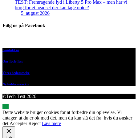
TEST: Fremragende lyd i Liberty 5 Pro Max – men har vi
brug for et headset der kan tage noter?
5. august 2026
Følg os på Facebook
Kontakt os
Om Tech-Test
Vores bedømmelse
Nyhedsbrevsarkiv
©Tech-Test 2026
Dette website bruger cookies for at forbedre din oplevelse. Vi
antager, at du er ok med det, men du kan slå det fra, hvis du ønsker
det.
Accepter
Reject
Læs mere