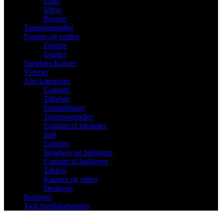
Gold
Silver
Bronze
Transportmidler
Feature og guides
Feature
Guides
Speakers Korner
Videoer
Alle kategorier
Gadgets
Tilbehør
Smartphones
Transportmidler
Gadgets til hjemmet
Spil
Laptops
Headsets og højttalere
Gadgets til køkkenet
Tablets
Kamera og video
Desktops
Business
Tjek bredbåndspriser