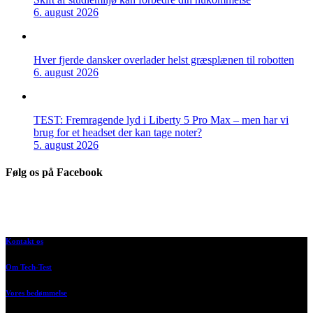
6. august 2026
Hver fjerde dansker overlader helst græsplænen til robotten
6. august 2026
TEST: Fremragende lyd i Liberty 5 Pro Max – men har vi
brug for et headset der kan tage noter?
5. august 2026
Følg os på Facebook
Kontakt os
Om Tech-Test
Vores bedømmelse