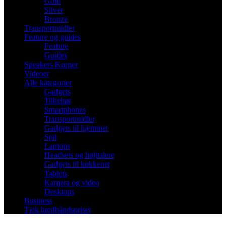
Gold
Silver
Bronze
Transportmidler
Feature og guides
Feature
Guides
Speakers Korner
Videoer
Alle kategorier
Gadgets
Tilbehør
Smartphones
Transportmidler
Gadgets til hjemmet
Spil
Laptops
Headsets og højttalere
Gadgets til køkkenet
Tablets
Kamera og video
Desktops
Business
Tjek bredbåndspriser