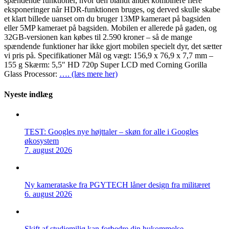
spændende funktioner, hvor den blandt andet kombinere flere
eksponeringer når HDR-funktionen bruges, og derved skulle skabe
et klart billede uanset om du bruger 13MP kameraet på bagsiden
eller 5MP kameraet på bagsiden. Mobilen er allerede på gaden, og
32GB-versionen kan købes til 2.590 kroner – så de mange
spændende funktioner har ikke gjort mobilen specielt dyr, det sætter
vi pris på. Specifikationer Mål og vægt: 156,9 x 76,9 x 7,7 mm –
155 g Skærm: 5,5″ HD 720p Super LCD med Corning Gorilla
Glass Processor:
…. (læs mere her)
Nyeste indlæg
TEST: Googles nye højttaler – skøn for alle i Googles
økosystem
7. august 2026
Ny kamerataske fra PGYTECH låner design fra militæret
6. august 2026
Skift af studiemiljø kan forbedre din hukommelse