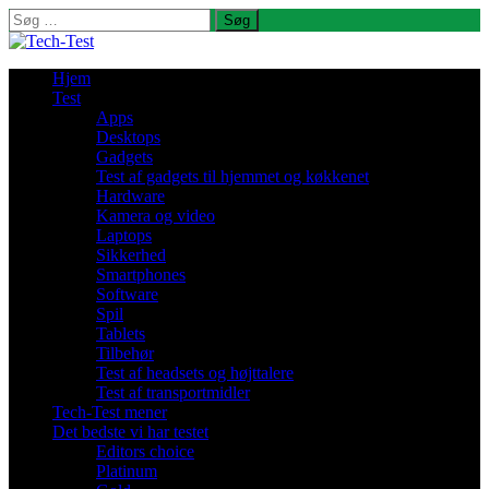
Søg
efter:
Hjem
Test
Apps
Desktops
Gadgets
Test af gadgets til hjemmet og køkkenet
Hardware
Kamera og video
Laptops
Sikkerhed
Smartphones
Software
Spil
Tablets
Tilbehør
Test af headsets og højttalere
Test af transportmidler
Tech-Test mener
Det bedste vi har testet
Editors choice
Platinum