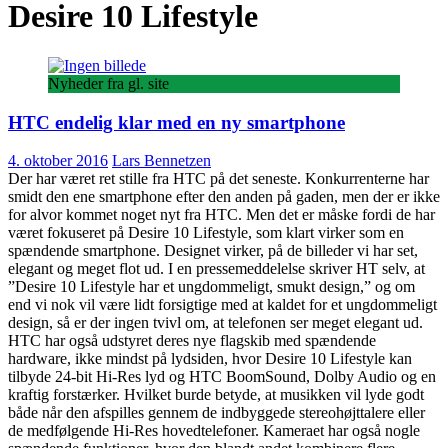
Desire 10 Lifestyle
Nyheder fra gl. site
HTC endelig klar med en ny smartphone
4. oktober 2016
Lars Bennetzen
Der har været ret stille fra HTC på det seneste. Konkurrenterne har
smidt den ene smartphone efter den anden på gaden, men der er ikke
for alvor kommet noget nyt fra HTC. Men det er måske fordi de har
været fokuseret på Desire 10 Lifestyle, som klart virker som en
spændende smartphone. Designet virker, på de billeder vi har set,
elegant og meget flot ud. I en pressemeddelelse skriver HT selv, at
”Desire 10 Lifestyle har et ungdommeligt, smukt design,” og om
end vi nok vil være lidt forsigtige med at kaldet for et ungdommeligt
design, så er der ingen tvivl om, at telefonen ser meget elegant ud.
HTC har også udstyret deres nye flagskib med spændende
hardware, ikke mindst på lydsiden, hvor Desire 10 Lifestyle kan
tilbyde 24-bit Hi-Res lyd og HTC BoomSound, Dolby Audio og en
kraftig forstærker. Hvilket burde betyde, at musikken vil lyde godt
både når den afspilles gennem de indbyggede stereohøjttalere eller
de medfølgende Hi-Res hovedtelefoner. Kameraet har også nogle