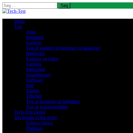
Søg
efter:
Hjem
Test
Apps
Desktops
Gadgets
Test af gadgets til hjemmet og køkkenet
Hardware
Kamera og video
Laptops
Sikkerhed
Smartphones
Software
Spil
Tablets
Tilbehør
Test af headsets og højttalere
Test af transportmidler
Tech-Test mener
Det bedste vi har testet
Editors choice
Platinum