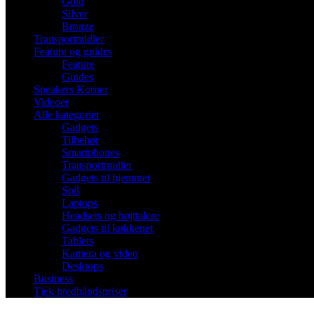
Gold
Silver
Bronze
Transportmidler
Feature og guides
Feature
Guides
Speakers Korner
Videoer
Alle kategorier
Gadgets
Tilbehør
Smartphones
Transportmidler
Gadgets til hjemmet
Spil
Laptops
Headsets og højttalere
Gadgets til køkkenet
Tablets
Kamera og video
Desktops
Business
Tjek bredbåndspriser