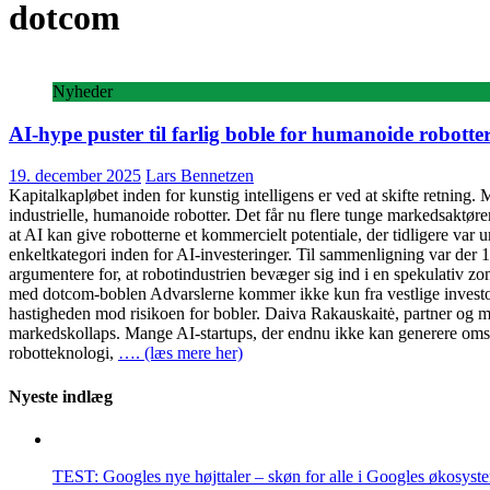
dotcom
Nyheder
AI-hype puster til farlig boble for humanoide robotte
19. december 2025
Lars Bennetzen
Kapitalkapløbet inden for kunstig intelligens er ved at skifte retning. M
industrielle, humanoide robotter. Det får nu flere tunge markedsaktører
at AI kan give robotterne et kommercielt potentiale, der tidligere var u
enkeltkategori inden for AI-investeringer. Til sammenligning var der 14
argumentere for, at robotindustrien bevæger sig ind i en spekulativ
med dotcom-boblen Advarslerne kommer ikke kun fra vestlige investore
hastigheden mod risikoen for bobler. Daiva Rakauskaitė, partner og mana
markedskollaps. Mange AI-startups, der endnu ikke kan generere omsæt
robotteknologi,
…. (læs mere her)
Nyeste indlæg
TEST: Googles nye højttaler – skøn for alle i Googles økosyst