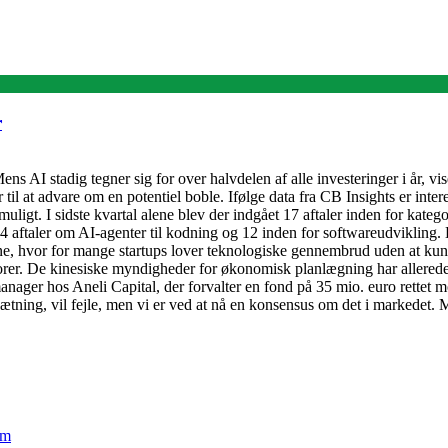
r
ens AI stadig tegner sig for over halvdelen af alle investeringer i år, vis
 til at advare om en potentiel boble. Ifølge data fra CB Insights er int
muligt. I sidste kvartal alene blev der indgået 17 aftaler inden for kate
 aftaler om AI-agenter til kodning og 12 inden for softwareudvikling. De
 zone, hvor for mange startups lover teknologiske gennembrud uden at k
r. De kinesiske myndigheder for økonomisk planlægning har allerede udt
ger hos Aneli Capital, der forvalter en fond på 35 mio. euro rettet mod s
ning, vil fejle, men vi er ved at nå en konsensus om det i markedet. M
em