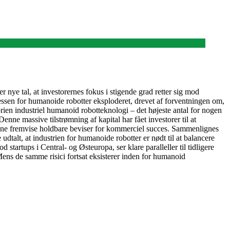
er nye tal, at investorernes fokus i stigende grad retter sig mod
eressen for humanoide robotter eksploderet, drevet af forventningen om,
gorien industriel humanoid robotteknologi – det højeste antal for nogen
nne massive tilstrømning af kapital har fået investorer til at
unne fremvise holdbare beviser for kommerciel succes. Sammenlignes
alt, at industrien for humanoide robotter er nødt til at balancere
tartups i Central- og Østeuropa, ser klare paralleller til tidligere
ens de samme risici fortsat eksisterer inden for humanoid