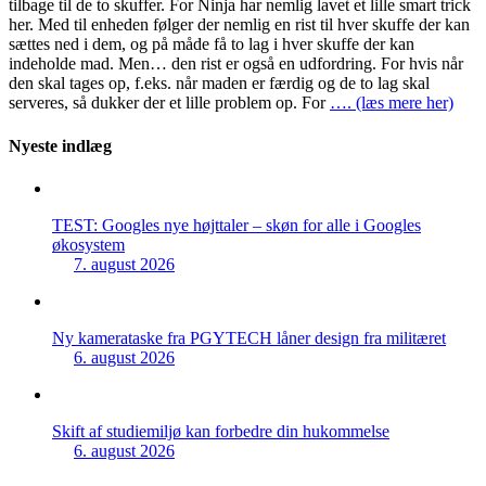
tilbage til de to skuffer. For Ninja har nemlig lavet et lille smart trick
her. Med til enheden følger der nemlig en rist til hver skuffe der kan
sættes ned i dem, og på måde få to lag i hver skuffe der kan
indeholde mad. Men… den rist er også en udfordring. For hvis når
den skal tages op, f.eks. når maden er færdig og de to lag skal
serveres, så dukker der et lille problem op. For
…. (læs mere her)
Nyeste indlæg
TEST: Googles nye højttaler – skøn for alle i Googles
økosystem
7. august 2026
Ny kamerataske fra PGYTECH låner design fra militæret
6. august 2026
Skift af studiemiljø kan forbedre din hukommelse
6. august 2026