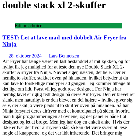
double stack xl 2-skuffer
Editors choice
TEST: Let at lave mad med dobbelt Air Fryer fra
Ninja
28. oktober 2024
Lars Bennetzen
Air Fryer har længe været en fast bestanddel af mit køkken, og for
nyligt fik jeg mulighed for at teste den nye Double Stack XL 2-
skuffer Airfryer fra Ninja. Navnet siger, næsten, det hele. Der er
nemlig to skuffer, stakket oven på hinanden, hvilket betyder at du
kan lave to forskellige madtyper ad gangen. Jeg kommer tilbage til
det lige om lidt. Først vil jeg godt rose designet. For Ninja har
nemlig lavet et rigtig fedt design på deres Air Fryer. Den er blevet ret
slank, men naturligvis er den blevet en del højere – hvilket giver sig
selv, der skal jo være plads til to skuffer oven på hinanden. Så har
Ninja forsynet deres airfryer med et kontrolpanel på siden, hvorfra
man tilgår programmeringen af ovnene, og det panel er både flot
designet og let at bruge. Men jeg har dog en enkelt anke. Hvis der
ikke er lyst der hvor airfryeren står, så kan det være svært at læse
nogle af knapperne, og det var lidt irriterende. Det bringer mig