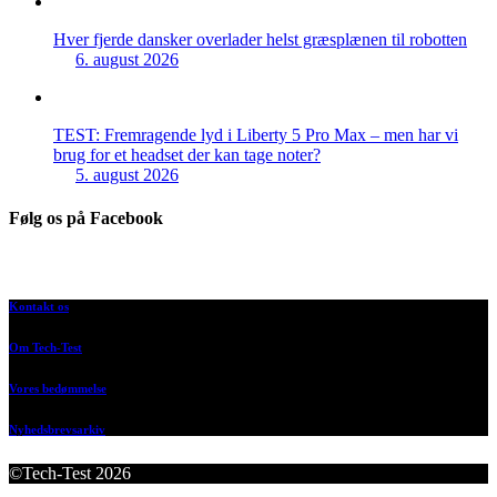
Hver fjerde dansker overlader helst græsplænen til robotten
6. august 2026
TEST: Fremragende lyd i Liberty 5 Pro Max – men har vi
brug for et headset der kan tage noter?
5. august 2026
Følg os på Facebook
Kontakt os
Om Tech-Test
Vores bedømmelse
Nyhedsbrevsarkiv
©Tech-Test 2026