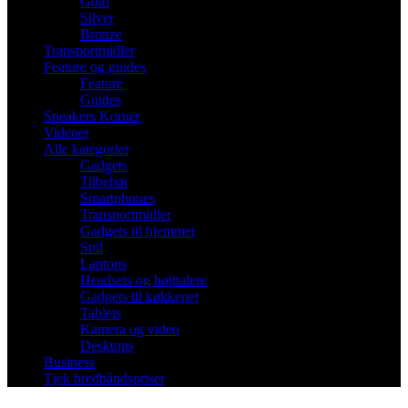
Gold
Silver
Bronze
Transportmidler
Feature og guides
Feature
Guides
Speakers Korner
Videoer
Alle kategorier
Gadgets
Tilbehør
Smartphones
Transportmidler
Gadgets til hjemmet
Spil
Laptops
Headsets og højttalere
Gadgets til køkkenet
Tablets
Kamera og video
Desktops
Business
Tjek bredbåndspriser