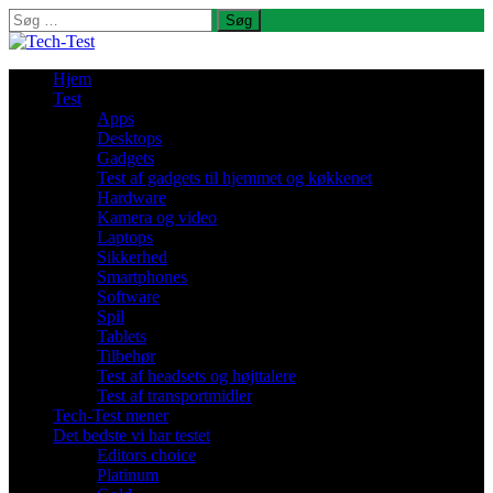
Søg
efter:
Hjem
Test
Apps
Desktops
Gadgets
Test af gadgets til hjemmet og køkkenet
Hardware
Kamera og video
Laptops
Sikkerhed
Smartphones
Software
Spil
Tablets
Tilbehør
Test af headsets og højttalere
Test af transportmidler
Tech-Test mener
Det bedste vi har testet
Editors choice
Platinum