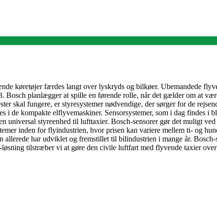
yvende køretøjer færdes langt over lyskryds og bilkøer. Ubemandede flyve
023. Bosch planlægger at spille en førende rolle, når det gælder om at væ
ester skal fungere, er styresystemer nødvendige, der sørger for de rej
endes i de kompakte elflyvemaskiner. Sensorsystemer, som i dag findes i b
en universal styreenhed til lufttaxier. Bosch-sensorer gør det muligt ve
mer inden for flyindustrien, hvor prisen kan variere mellem ti- og hun
llerede har udviklet og fremstillet til bilindustrien i mange år. Bosch
-løsning tilstræber vi at gøre den civile luftfart med flyvende taxier ov