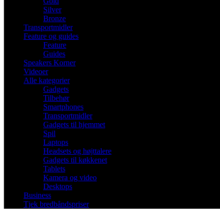
Gold
Silver
Bronze
Transportmidler
Feature og guides
Feature
Guides
Speakers Korner
Videoer
Alle kategorier
Gadgets
Tilbehør
Smartphones
Transportmidler
Gadgets til hjemmet
Spil
Laptops
Headsets og højttalere
Gadgets til køkkenet
Tablets
Kamera og video
Desktops
Business
Tjek bredbåndspriser