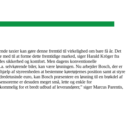
nde taxier kan gøre denne fremtid til virkelighed om bare få år. Det
re med til at forme dette fremtidige marked, siger Harald Kröger fra
sendes sikkerhed og komfort. Men dagens konventionelle
l.a. selvkørende biler, kan være løsningen. Nu arbejder Bosch, der er
d hjælp af styreenheden at bestemme køretøjernes position samt at styre
dredetusinde euro, kan Bosch præsentere en løsning til en brøkdel af
-sensorerne er desuden meget små, lette og enkle for
erkommelig for et bredt udbud af leverandører,” siger Marcus Parentis,