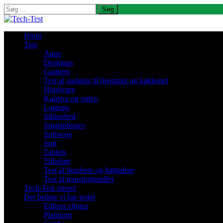
Søg
efter:
Hjem
Test
Apps
Desktops
Gadgets
Test af gadgets til hjemmet og køkkenet
Hardware
Kamera og video
Laptops
Sikkerhed
Smartphones
Software
Spil
Tablets
Tilbehør
Test af headsets og højttalere
Test af transportmidler
Tech-Test mener
Det bedste vi har testet
Editors choice
Platinum