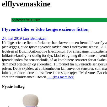
elflyvemaskine
Nyheder fra gl. site
Flyvende biler er ikke længere science fiction
24. maj 2019
Lars Bennetzen
Utallige science fiction-forfattere har skrevet om en fremtid, hvor fl
planlægges, at de første flyvende taxier letter i storbyerne senest i 2
ledelsen af Bosch Automotive Electronics. For at sådanne lufttaxitjen
luftfartsteknologi er stadig for dyr, klodset og tung til at kunne anv
førende inden for sensorteknik, på at kombinere sensorer for at skabe 
dem med præcision og sikkerhed. Til forskel fra nuværende sensorsyste
prisen. Dette skyldes, at virksomheden kan anvende sensorer, som man a
lufttaxiproducenterne at installere i deres køretøjer. ”Med vores Bosch
chef for teknikteamet i Bosch
…. (læs mere her)
Nyeste indlæg