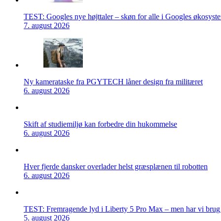
TEST: Googles nye højttaler – skøn for alle i Googles økosyst
7. august 2026
Ny kamerataske fra PGYTECH låner design fra militæret
6. august 2026
Skift af studiemiljø kan forbedre din hukommelse
6. august 2026
Hver fjerde dansker overlader helst græsplænen til robotten
6. august 2026
TEST: Fremragende lyd i Liberty 5 Pro Max – men har vi brug f
5. august 2026