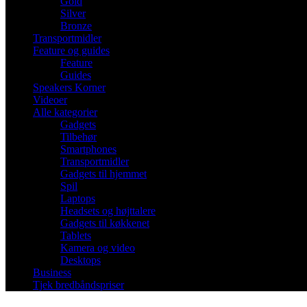
Gold
Silver
Bronze
Transportmidler
Feature og guides
Feature
Guides
Speakers Korner
Videoer
Alle kategorier
Gadgets
Tilbehør
Smartphones
Transportmidler
Gadgets til hjemmet
Spil
Laptops
Headsets og højttalere
Gadgets til køkkenet
Tablets
Kamera og video
Desktops
Business
Tjek bredbåndspriser