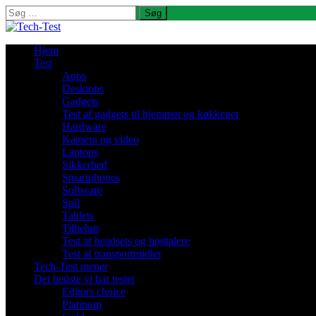
Søg
efter:
Hjem
Test
Apps
Desktops
Gadgets
Test af gadgets til hjemmet og køkkenet
Hardware
Kamera og video
Laptops
Sikkerhed
Smartphones
Software
Spil
Tablets
Tilbehør
Test af headsets og højttalere
Test af transportmidler
Tech-Test mener
Det bedste vi har testet
Editors choice
Platinum