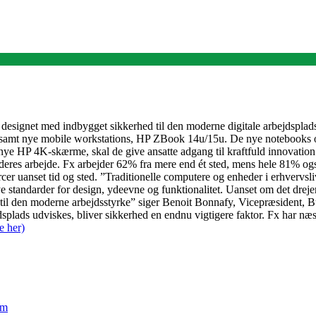
 designet med indbygget sikkerhed til den moderne digitale arbejdsplad
, samt nye mobile workstations, HP ZBook 14u/15u. De nye notebooks 
ye HP 4K-skærme, skal de give ansatte adgang til kraftfuld innovation 
 deres arbejde. Fx arbejder 62% fra mere end ét sted, mens hele 81% også a
cer uanset tid og sted. ”Traditionelle computere og enheder i erhvervsl
e standarder for design, ydeevne og funktionalitet. Uanset om det dreje
sen til den moderne arbejdsstyrke” siger Benoit Bonnafy, Vicepræsiden
jdsplads udviskes, bliver sikkerhed en endnu vigtigere faktor. Fx har næ
e her)
em