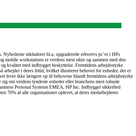
s. Nyhederne inkluderer bl.a. opgraderede erhvervs pc’er i HPs
og mobile workstations er verdens mest sikre og sammen med den
og kvalitet med indbygget beskyttelse. Fremtidens arbejdsstyrke
rbejder i deres fritid, hvilket illustrerer behovet for enheder, der er
ivet lever ikke længere op til behovene blandt fremtidens arbejdsstyrke
r sig om verdens tyndeste enheder eller branchens mest robuste
t, Business Personal Systems EMEA, HP Inc. Indbygget sikkerhed
sten 70% af alle organisationer oplevet, at deres medarbejderes