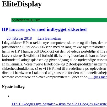
EliteDisplay
Nyheder fra gl. site
HP lancerer pc’er med indbygget sikkerhed
20. februar 2018
Lars Bennetzen
I dag afslører HP en række nye computere, skærme og tilbehør, der er
prisvindende EliteBook 800-serie med en lang række nye funktioner
helt nye HP Thunderbolt Dock G2 og den udvidede portefølje af fire n
kræver større fleksibilitet i forhold til, hvor og hvordan de kan udføre
forbundet til arbejdspladsen og giver adgang til de nødvendige ressour
af millennials. Vores nyeste EliteBook- og ZBook-produkter sætter ny
sikkerhedsfunktioner, så er vi i HP med til at redefinere pc-oplevel
direkte i hardwaren I takt med at grænserne for den traditionelle arbe
bærbare computere er blevet kompromitteret i løbet af de
…. (læs mer
Nyeste indlæg
TEST: Googles nye højttaler – skøn for alle i Googles økosyst