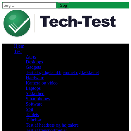
Søg
efter:
Hjem
Test
Apps
Desktops
Gadgets
Test af gadgets til hjemmet og køkkenet
Hardware
Kamera og video
Laptops
Sikkerhed
Smartphones
Software
Spil
Tablets
Tilbehør
Test af headsets og højttalere
Test af transportmidler