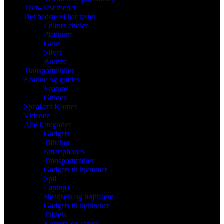
Tech-Test mener
Det bedste vi har testet
Editors choice
Platinum
Gold
Silver
Bronze
Transportmidler
Feature og guides
Feature
Guides
Speakers Korner
Videoer
Alle kategorier
Gadgets
Tilbehør
Smartphones
Transportmidler
Gadgets til hjemmet
Spil
Laptops
Headsets og højttalere
Gadgets til køkkenet
Tablets
Kamera og video