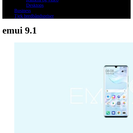
Desktops
Business
Tjek bredbåndspriser
emui 9.1