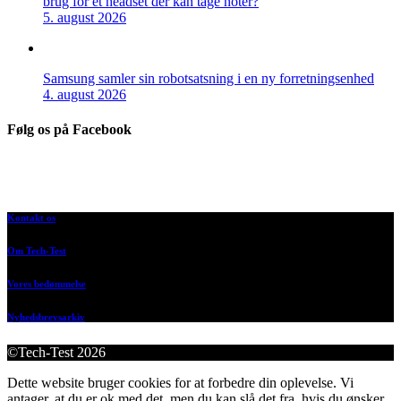
brug for et headset der kan tage noter?
5. august 2026
Samsung samler sin robotsatsning i en ny forretningsenhed
4. august 2026
Følg os på Facebook
Kontakt os
Om Tech-Test
Vores bedømmelse
Nyhedsbrevsarkiv
©Tech-Test 2026
Dette website bruger cookies for at forbedre din oplevelse. Vi
antager, at du er ok med det, men du kan slå det fra, hvis du ønsker