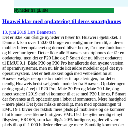
Nyheder fra gl. site
Huawei klar med opdatering til deres smartphones
13. juni 2019
Lars Bennetzen
Det er ikke kun dårlige nyheder vi hører fra Huawei i øjeblikket. I
Danmark kan over 150.000 brugeren nemlig nu se frem til, at deres
mobiler bliver opdateret og dermed bliver bedre, får nuye funktioner
og bliver hurtigere. Det er ikke alle Huaweis smartphones der får en
opdatering, men det er P20 Lite og P Smart der nu bliver opdateret
til EMUI 9.1. Både P30 og P30 Pro har allerede den nyeste version
af operativsystemet, men nu får de lidt ældre modeller også det nye
operativsystem. Det er helt sikkert også med velberådet hu at
Huawei vælger netop de to modeller til opdateringen, for det er
nemlig Huaweis bedst sælgende modeller fra Huawei. Opdateringen
er dog også på vej til P20 Pro, Mate 20 Pro og Mate 20 Lite, dog
noget senere i 2019 end vi kommer til at se med P20 Lite og P Smart
der forventes at få opdateringen i løbet af sommeren. Mere hastighed
– mere plads Det lyder måske underligt, men med opdateringen til
EMUI 9.1 blvier der faktisk mere plads på mobilerne og de kommer
til at kunne læse filerne hurtigere. EMUI 9.1 benytter nemlig et nyt
filsystem, EROFS, som kan tilgås 20% hurtigere, og der vil være
plads til op til 1.000 billeder eller sange mere. Samtidig kommer der