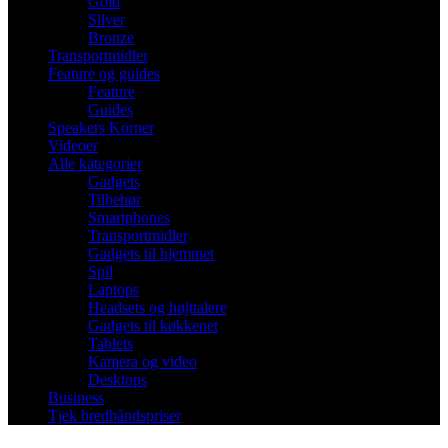
Gold
Silver
Bronze
Transportmidler
Feature og guides
Feature
Guides
Speakers Korner
Videoer
Alle kategorier
Gadgets
Tilbehør
Smartphones
Transportmidler
Gadgets til hjemmet
Spil
Laptops
Headsets og højttalere
Gadgets til køkkenet
Tablets
Kamera og video
Desktops
Business
Tjek bredbåndspriser