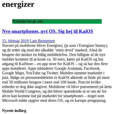
energizer
Nyheder fra gl. site
Nye smartphones, nyt OS. Sig hej til KaiOS
15. februar 2019
Lars Bennetzen
Navnet på mobilerne bliver Energizer, (ja som i Energizer bunny),
og de retter sig mod det såkaldte ’entry-level’ marked. Altså de
brugere der ønsker en billig mobiltelefon. Den billigste af de nye
mobiler kommer til at koste ca. 30 euro, kører på KaiOS og har
adgang til KaiStore – en app store for KaiOS – og så har den flere
apps installeret. Apps inkluderer Google Assistant, Facebook,
Google Maps, YouTube og Twitter. Mobilen rammer markedet i
juni. Ifølge en pressemeddelelse er KaiOS allerede at finde på mere
end 50 millioner brugere i mere end 100 lande. Præcist hvilke
enheder er dog ikke angivet. Mobilerne vil blive præsenteret på årets
Mobile World Congress, og det bliver spændende at se om de for
alvor kan komme ind på markedet for smartphones – noget som
Microsoft måtte opgive med deres OS, og en kæmpe pengepung.
Nyeste indlæg