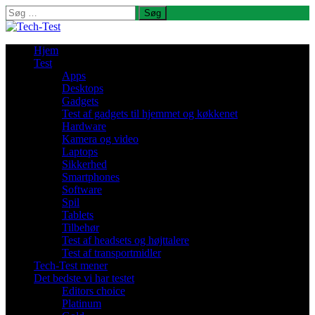
Søg
efter:
Hjem
Test
Apps
Desktops
Gadgets
Test af gadgets til hjemmet og køkkenet
Hardware
Kamera og video
Laptops
Sikkerhed
Smartphones
Software
Spil
Tablets
Tilbehør
Test af headsets og højttalere
Test af transportmidler
Tech-Test mener
Det bedste vi har testet
Editors choice
Platinum