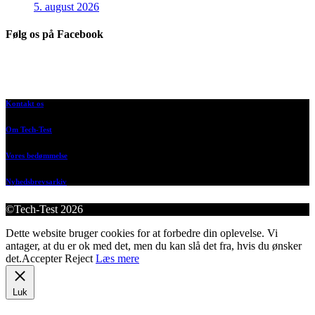
5. august 2026
Følg os på Facebook
Kontakt os
Om Tech-Test
Vores bedømmelse
Nyhedsbrevsarkiv
©Tech-Test 2026
Dette website bruger cookies for at forbedre din oplevelse. Vi
antager, at du er ok med det, men du kan slå det fra, hvis du ønsker
det.
Accepter
Reject
Læs mere
Luk