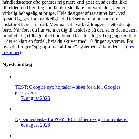
håndledsstøtter ofte generer mig mere end godt er, så er det ikke
tilfældet med her. Jeg kan faktisk slet ikke undvære den, den er
virkelig behagelig at bruge. Hele designet af tastaturet kan, ved
første kig, godt se mærkeligt ud. Det ser nemlig ud som om
tastaturet læner fremad. Men uanset hvad, så fungerer dette design
bare. Når først du har vænnet dig til at skrive på det, så er det næsten
umuligt at gå tilbage til et traditionelt tastatur. Jeg vil dog sige en ting
– det er klart en fordel, hvis du skriver med 10-finger-systemet. For
hvis du bruger “søg-og-du-skal-finde”-systemet, så kan det
…. (læs
mere her)
Nyeste indlæg
TEST: Googles nye højttaler – skøn for alle i Googles
økosystem
7. august 2026
Ny kamerataske fra PGYTECH låner design fra militæret
6. august 2026