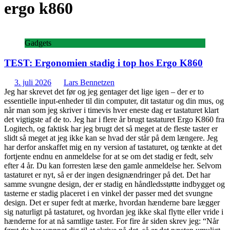
ergo k860
Gadgets
TEST: Ergonomien stadig i top hos Ergo K860
3. juli 2026
Lars Bennetzen
Jeg har skrevet det før og jeg gentager det lige igen – der er to
essentielle input-enheder til din computer, dit tastatur og din mus, og
når man som jeg skriver i timevis hver eneste dag er tastaturet klart
det vigtigste af de to. Jeg har i flere år brugt tastaturet Ergo K860 fra
Logitech, og faktisk har jeg brugt det så meget at de fleste taster er
slidt så meget at jeg ikke kan se hvad der står på dem længere. Jeg
har derfor anskaffet mig en ny version af tastaturet, og tænkte at det
fortjente endnu en anmeldelse for at se om det stadig er fedt, selv
efter 4 år. Du kan forresten læse den gamle anmeldelse her. Selvom
tastaturet er nyt, så er der ingen designændringer på det. Det har
samme svungne design, der er stadig en håndledsstøtte indbygget og
tasterne er stadig placeret i en vinkel der passer med det svungne
design. Det er super fedt at mærke, hvordan hænderne bare lægger
sig naturligt på tastaturet, og hvordan jeg ikke skal flytte eller vride i
hænderne for at nå samtlige taster. For fire år siden skrev jeg: “Når