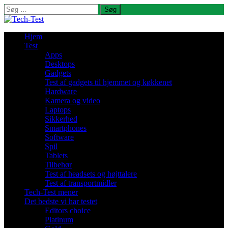
Søg
efter:
Hjem
Test
Apps
Desktops
Gadgets
Test af gadgets til hjemmet og køkkenet
Hardware
Kamera og video
Laptops
Sikkerhed
Smartphones
Software
Spil
Tablets
Tilbehør
Test af headsets og højttalere
Test af transportmidler
Tech-Test mener
Det bedste vi har testet
Editors choice
Platinum