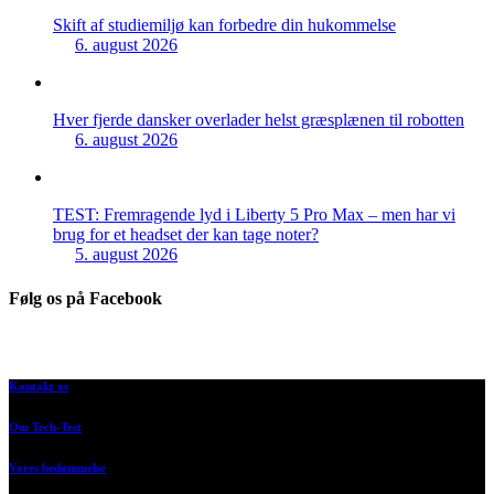
Skift af studiemiljø kan forbedre din hukommelse
6. august 2026
Hver fjerde dansker overlader helst græsplænen til robotten
6. august 2026
TEST: Fremragende lyd i Liberty 5 Pro Max – men har vi
brug for et headset der kan tage noter?
5. august 2026
Følg os på Facebook
Kontakt os
Om Tech-Test
Vores bedømmelse