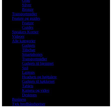
Gold
Silver
Bronze
Transportmidler
Feature og guides
Feature
Guides
Speakers Korner
Videoer
Alle kategorier
Gadgets
Tilbehør
Smartphones
Transportmidler
Gadgets til hjemmet
Spil
Laptops
Headsets og højttalere
Gadgets til køkkenet
Tablets
Kamera og video
Desktops
Business
Tjek bredbåndspriser