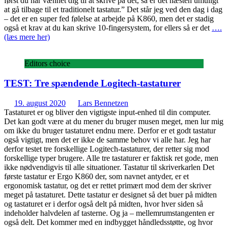
først du har vænnet dig til at skrive på det, så er det næsten umuligt
at gå tilbage til et traditionelt tastatur.” Det står jeg ved den dag i dag
– det er en super fed følelse at arbejde på K860, men det er stadig
også et krav at du kan skrive 10-fingersystem, for ellers så er det
….
(læs mere her)
Editors choice
TEST: Tre spændende Logitech-tastaturer
19. august 2020
Lars Bennetzen
Tastaturet er og bliver den vigtigste input-enhed til din computer.
Det kan godt være at du mener du bruger musen meget, men lur mig
om ikke du bruger tastaturet endnu mere. Derfor er et godt tastatur
også vigtigt, men det er ikke de samme behov vi alle har. Jeg har
derfor testet tre forskellige Logitech-tastaturer, der retter sig mod
forskellige typer brugere. Alle tre tastaturer er faktisk ret gode, men
ikke nødvendigvis til alle situationer. Tastatur til skriverkarlen Det
første tastatur er Ergo K860 der, som navnet antyder, er et
ergonomisk tastatur, og det er rettet primært mod dem der skriver
meget på tastaturet. Dette tastatur er designet så det buer på midten
og tastaturet er i derfor også delt på midten, hvor hver siden så
indeholder halvdelen af tasterne. Og ja – mellemrumstangenten er
også delt. Det kommer med en indbygget håndledsstøtte, og hvor