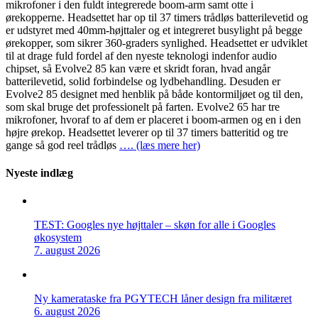
mikrofoner i den fuldt integrerede boom-arm samt otte i
ørekopperne. Headsettet har op til 37 timers trådløs batterilevetid og
er udstyret med 40mm-højttaler og et integreret busylight på begge
ørekopper, som sikrer 360-graders synlighed. Headsettet er udviklet
til at drage fuld fordel af den nyeste teknologi indenfor audio
chipset, så Evolve2 85 kan være et skridt foran, hvad angår
batterilevetid, solid forbindelse og lydbehandling. Desuden er
Evolve2 85 designet med henblik på både kontormiljøet og til den,
som skal bruge det professionelt på farten. Evolve2 65 har tre
mikrofoner, hvoraf to af dem er placeret i boom-armen og en i den
højre ørekop. Headsettet leverer op til 37 timers batteritid og tre
gange så god reel trådløs
…. (læs mere her)
Nyeste indlæg
TEST: Googles nye højttaler – skøn for alle i Googles
økosystem
7. august 2026
Ny kamerataske fra PGYTECH låner design fra militæret
6. august 2026