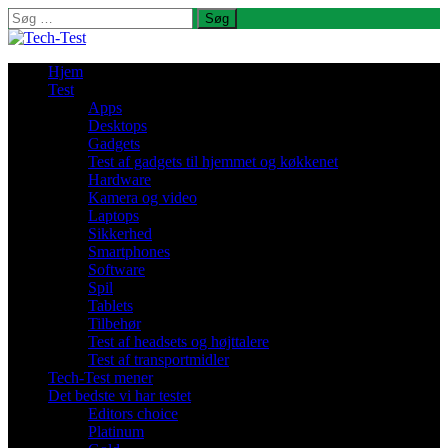
Søg
efter:
Hjem
Test
Apps
Desktops
Gadgets
Test af gadgets til hjemmet og køkkenet
Hardware
Kamera og video
Laptops
Sikkerhed
Smartphones
Software
Spil
Tablets
Tilbehør
Test af headsets og højttalere
Test af transportmidler
Tech-Test mener
Det bedste vi har testet
Editors choice
Platinum