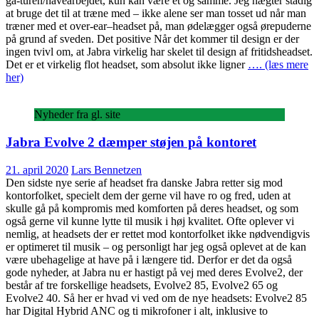
gå-turen/havearbejdet, kun kan være et og samme. Jeg nægter stadig
at bruge det til at træne med – ikke alene ser man tosset ud når man
træner med et over-ear–headset på, man ødelægger også ørepuderne
på grund af sveden. Det positive Når det kommer til design er der
ingen tvivl om, at Jabra virkelig har skelet til design af fritidsheadset.
Det er et virkelig flot headset, som absolut ikke ligner
…. (læs mere
her)
Nyheder fra gl. site
Jabra Evolve 2 dæmper støjen på kontoret
21. april 2020
Lars Bennetzen
Den sidste nye serie af headset fra danske Jabra retter sig mod
kontorfolket, specielt dem der gerne vil have ro og fred, uden at
skulle gå på kompromis med komforten på deres headset, og som
også gerne vil kunne lytte til musik i høj kvalitet. Ofte oplever vi
nemlig, at headsets der er rettet mod kontorfolket ikke nødvendigvis
er optimeret til musik – og personligt har jeg også oplevet at de kan
være ubehagelige at have på i længere tid. Derfor er det da også
gode nyheder, at Jabra nu er hastigt på vej med deres Evolve2, der
består af tre forskellige headsets, Evolve2 85, Evolve2 65 og
Evolve2 40. Så her er hvad vi ved om de nye headsets: Evolve2 85
har Digital Hybrid ANC og ti mikrofoner i alt, inklusive to