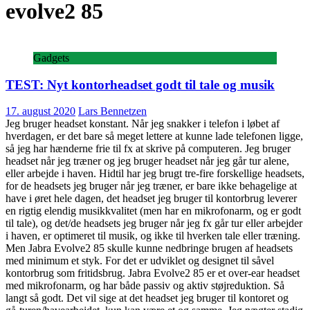
evolve2 85
Gadgets
TEST: Nyt kontorheadset godt til tale og musik
17. august 2020
Lars Bennetzen
Jeg bruger headset konstant. Når jeg snakker i telefon i løbet af
hverdagen, er det bare så meget lettere at kunne lade telefonen ligge,
så jeg har hænderne frie til fx at skrive på computeren. Jeg bruger
headset når jeg træner og jeg bruger headset når jeg går tur alene,
eller arbejde i haven. Hidtil har jeg brugt tre-fire forskellige headsets,
for de headsets jeg bruger når jeg træner, er bare ikke behagelige at
have i øret hele dagen, det headset jeg bruger til kontorbrug leverer
en rigtig elendig musikkvalitet (men har en mikrofonarm, og er godt
til tale), og det/de headsets jeg bruger når jeg fx går tur eller arbejder
i haven, er optimeret til musik, og ikke til hverken tale eller træning.
Men Jabra Evolve2 85 skulle kunne nedbringe brugen af headsets
med minimum et styk. For det er udviklet og designet til såvel
kontorbrug som fritidsbrug. Jabra Evolve2 85 er et over-ear headset
med mikrofonarm, og har både passiv og aktiv støjreduktion. Så
langt så godt. Det vil sige at det headset jeg bruger til kontoret og