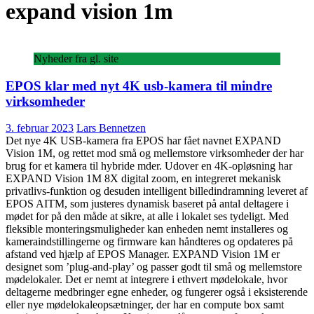
expand vision 1m
Nyheder fra gl. site
EPOS klar med nyt 4K usb-kamera til mindre
virksomheder
3. februar 2023
Lars Bennetzen
Det nye 4K USB-kamera fra EPOS har fået navnet EXPAND
Vision 1M, og rettet mod små og mellemstore virksomheder der har
brug for et kamera til hybride mder. Udover en 4K-opløsning har
EXPAND Vision 1M 8X digital zoom, en integreret mekanisk
privatlivs-funktion og desuden intelligent billedindramning leveret af
EPOS AITM, som justeres dynamisk baseret på antal deltagere i
mødet for på den måde at sikre, at alle i lokalet ses tydeligt. Med
fleksible monteringsmuligheder kan enheden nemt installeres og
kameraindstillingerne og firmware kan håndteres og opdateres på
afstand ved hjælp af EPOS Manager. EXPAND Vision 1M er
designet som ’plug-and-play’ og passer godt til små og mellemstore
mødelokaler. Det er nemt at integrere i ethvert mødelokale, hvor
deltagerne medbringer egne enheder, og fungerer også i eksisterende
eller nye mødelokaleopsætninger, der har en compute box samt