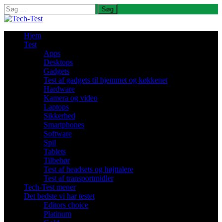
Søg
efter:
Hjem
Test
Apps
Desktops
Gadgets
Test af gadgets til hjemmet og køkkenet
Hardware
Kamera og video
Laptops
Sikkerhed
Smartphones
Software
Spil
Tablets
Tilbehør
Test af headsets og højttalere
Test af transportmidler
Tech-Test mener
Det bedste vi har testet
Editors choice
Platinum