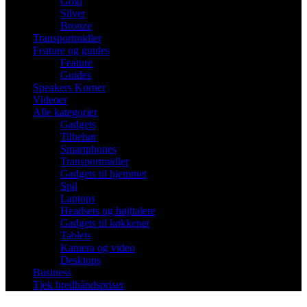
Gold
Silver
Bronze
Transportmidler
Feature og guides
Feature
Guides
Speakers Korner
Videoer
Alle kategorier
Gadgets
Tilbehør
Smartphones
Transportmidler
Gadgets til hjemmet
Spil
Laptops
Headsets og højttalere
Gadgets til køkkenet
Tablets
Kamera og video
Desktops
Business
Tjek bredbåndspriser