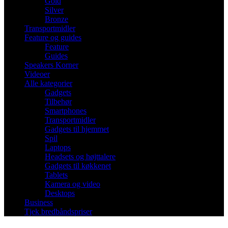
Gold
Silver
Bronze
Transportmidler
Feature og guides
Feature
Guides
Speakers Korner
Videoer
Alle kategorier
Gadgets
Tilbehør
Smartphones
Transportmidler
Gadgets til hjemmet
Spil
Laptops
Headsets og højttalere
Gadgets til køkkenet
Tablets
Kamera og video
Desktops
Business
Tjek bredbåndspriser