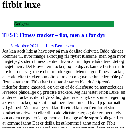
fitbit luxe
Gadgets
TEST: Fitness tracker – flot, men alt for dyr
13. oktober 2021
Lars Bennetzen
Jeg kan godt lide at have styr på min daglige aktivitet. Både når det
kommer til, hvor mange skridt jeg får flyttet fusserne, men også hvor
meget jeg slider i fitness centret, hvordan mit hjerte håndterer det og
meget mere. Det kræver en tracker, og heldigvis kan de fleste smarte
ure klar den sag, mere eller mindre godt. Men en god fitness tracker,
eller aktivitetstracker kan ofte klare den opgave bedre, eller måle på
flere parametre. Fitbit har i mange år været blandt de førende
indenfor denne kategori, og var en af de allerførste på markedet der
leverede pålidelige og præcise trackere. Jeg har testet Fitbit Luxe, en
af deres trackere, der i lige så høj grad er et smykke, som en egentlig
aktivitetstracker, og klart langt mere feminin end hvad jeg normalt
vil gå med. Men mange vil klart foretrække den fremfor et stort
klodset smartwatch eller ditto aktivitetstracker, og der er ingen tvivl
om at den er pynter langt mere end mange af de større kolleger. Let
at komme igang Det er dejlig let at komme i gang med en Fibit