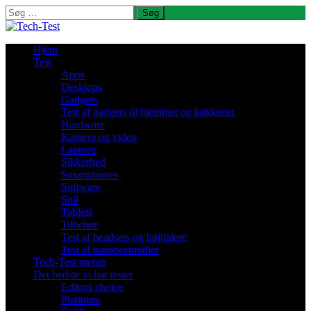
Søg
efter:
Hjem
Test
Apps
Desktops
Gadgets
Test af gadgets til hjemmet og køkkenet
Hardware
Kamera og video
Laptops
Sikkerhed
Smartphones
Software
Spil
Tablets
Tilbehør
Test af headsets og højttalere
Test af transportmidler
Tech-Test mener
Det bedste vi har testet
Editors choice
Platinum