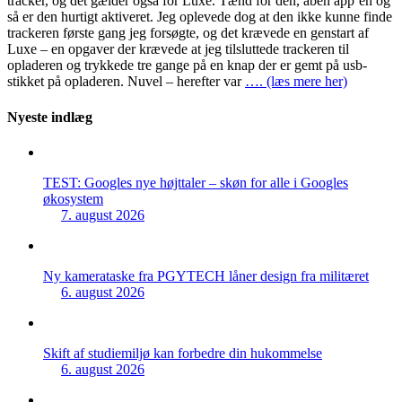
tracker, og det gælder også for Luxe. Tænd for den, åben app’en og
så er den hurtigt aktiveret. Jeg oplevede dog at den ikke kunne finde
trackeren første gang jeg forsøgte, og det krævede en genstart af
Luxe – en opgaver der krævede at jeg tilsluttede trackeren til
opladeren og trykkede tre gange på en knap der er gemt på usb-
stikket på opladeren. Nuvel – herefter var
…. (læs mere her)
Nyeste indlæg
TEST: Googles nye højttaler – skøn for alle i Googles
økosystem
7. august 2026
Ny kamerataske fra PGYTECH låner design fra militæret
6. august 2026
Skift af studiemiljø kan forbedre din hukommelse
6. august 2026