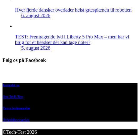
Hver fjerde dansker overlader helst græsplænen til robotten
6. august 2026
TEST: Fremragende lyd i Liberty 5 Pro Max – men har vi
brug for et headset der kan tage noter?
5. august 2026
Følg os på Facebook
Kontakt os
Om Tech-Test
Vores bedømmelse
Nyhedsbrevsarkiv
©Tech-Test 2026