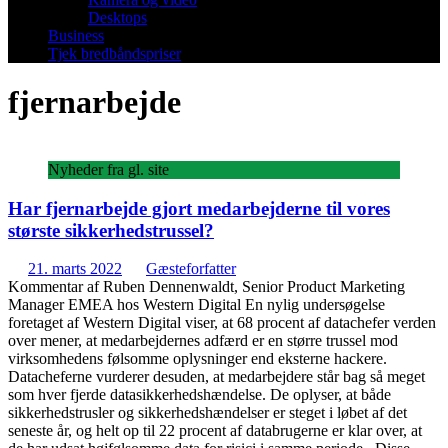
Desktops
Business
Tjek bredbåndspriser
fjernarbejde
Nyheder fra gl. site
Har fjernarbejde gjort medarbejderne til vores
største sikkerhedstrussel?
21. marts 2022
Gæsteforfatter
Kommentar af Ruben Dennenwaldt, Senior Product Marketing
Manager EMEA hos Western Digital En nylig undersøgelse
foretaget af Western Digital viser, at 68 procent af datachefer verden
over mener, at medarbejdernes adfærd er en større trussel mod
virksomhedens følsomme oplysninger end eksterne hackere.
Datacheferne vurderer desuden, at medarbejdere står bag så meget
som hver fjerde datasikkerhedshændelse. De oplyser, at både
sikkerhedstrusler og sikkerhedshændelser er steget i løbet af det
seneste år, og helt op til 22 procent af databrugerne er klar over, at