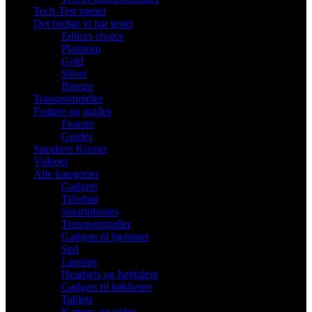
Tech-Test mener
Det bedste vi har testet
Editors choice
Platinum
Gold
Silver
Bronze
Transportmidler
Feature og guides
Feature
Guides
Speakers Korner
Videoer
Alle kategorier
Gadgets
Tilbehør
Smartphones
Transportmidler
Gadgets til hjemmet
Spil
Laptops
Headsets og højttalere
Gadgets til køkkenet
Tablets
Kamera og video