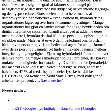
de har udsat højfølsomme data for risici i samme periode. Disse
risici forværres i stigende grad af faktorer som mangel på
hensigtsmæssige datasikkerhedsværktøjer og usikre interne lagrings-
og delingsprocedurer. Størstedelen af datachefer mener, at
databeskyttelsen bør forbedres – især i forhold til, hvordan deres
organisationer lagrer og overfører følsomme oplysninger. Mange
organisationer har gjort en samlet indsats for at øge bevidstheden om
digital integritet og sikkerhed, blandt andet ved at uddanne deres
medarbejdere i, hvordan de skal håndtere personlige oplysninger på
en sikker måde. Målet er at give tydelig vejledning om, hvordan
både privatpersoner og virksomheder skal agere for at tage kontrol
over deres personoplysninger og finde en fleksibel balance mellem
integritet og tilgængelighed. Fjern- og hybridarbejdsformer er blevet
den nye norm, og mange samarbejder online i projekter, der kræver
omfattende muligheder for datadeling. Disse former for fjernarbejde
har medført en hel del risici. Vores undersøgelse viser, at næsten
halvdelen, 47 %, af medarbejderne deler fysiske harddiske
(HDD’er) og SSD-enheder (Solid State Drives) med kolleger på
arbejdet. 26 procent,
…. (læs mere her)
Nyeste indlæg
TEST: Googles nye højttaler – skøn for alle i Googles