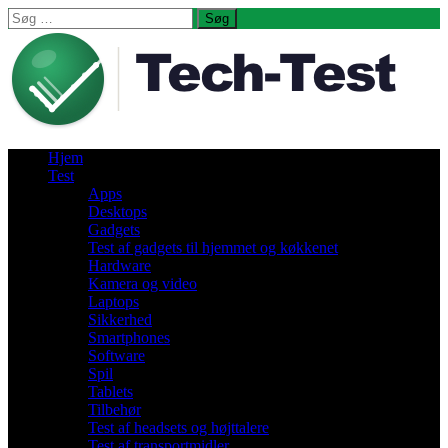
Søg
efter:
Hjem
Test
Apps
Desktops
Gadgets
Test af gadgets til hjemmet og køkkenet
Hardware
Kamera og video
Laptops
Sikkerhed
Smartphones
Software
Spil
Tablets
Tilbehør
Test af headsets og højttalere
Test af transportmidler