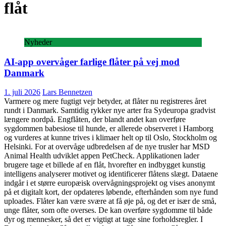
flåt
Nyheder
AI-app overvåger farlige flåter på vej mod
Danmark
1. juli 2026
Lars Bennetzen
Varmere og mere fugtigt vejr betyder, at flåter nu registreres året
rundt i Danmark. Samtidig rykker nye arter fra Sydeuropa gradvist
længere nordpå. Engflåten, der blandt andet kan overføre
sygdommen babesiose til hunde, er allerede observeret i Hamborg
og vurderes at kunne trives i klimaer helt op til Oslo, Stockholm og
Helsinki. For at overvåge udbredelsen af de nye trusler har MSD
Animal Health udviklet appen PetCheck. Applikationen lader
brugere tage et billede af en flåt, hvorefter en indbygget kunstig
intelligens analyserer motivet og identificerer flåtens slægt. Dataene
indgår i et større europæisk overvågningsprojekt og vises anonymt
på et digitalt kort, der opdateres løbende, efterhånden som nye fund
uploades. Flåter kan være svære at få øje på, og det er især de små,
unge flåter, som ofte overses. De kan overføre sygdomme til både
dyr og mennesker, så det er vigtigt at tage sine forholdsregler. I