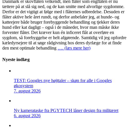
Danmark er skovflåten velkendt, men flåter som engflåten er nu
tættere på at slå sig ned, og de kan smitte med alvorlige sygdomme.
Derfor er det vigtigt at følge med i flåternes udbredelse. Desuden er
flåter aktive hele året rundt, og derfor anbefaler jeg, at hunde- og
katteejere både bruger forebyggende behandling og tjekker deres
hund eller kat dagligt – også i de måneder, hvor man måske ikke
forventer flåter. Det kræver kun én inficeret flåt at overføre en
sygdom, så forebyggelse er helt afgørende. Samtidig vil jeg opfordre
kæledyrsejere til at søge rådgivning hos deres dyrlæge for at finde
den mest optimale behandling
…. (læs mere her)
Nyeste indlæg
TEST: Googles nye højttaler – skøn for alle i Googles
økosystem
7. august 2026
Ny kamerataske fra PGYTECH låner design fra militæret
6. august 2026