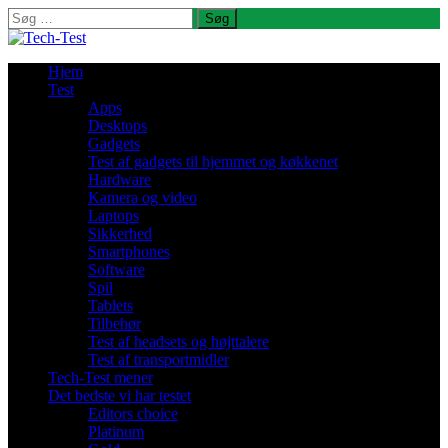
Søg
efter:
Hjem
Test
Apps
Desktops
Gadgets
Test af gadgets til hjemmet og køkkenet
Hardware
Kamera og video
Laptops
Sikkerhed
Smartphones
Software
Spil
Tablets
Tilbehør
Test af headsets og højttalere
Test af transportmidler
Tech-Test mener
Det bedste vi har testet
Editors choice
Platinum