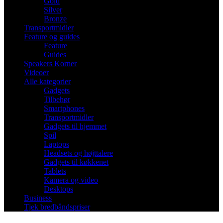
Gold
Silver
Bronze
Transportmidler
Feature og guides
Feature
Guides
Speakers Korner
Videoer
Alle kategorier
Gadgets
Tilbehør
Smartphones
Transportmidler
Gadgets til hjemmet
Spil
Laptops
Headsets og højttalere
Gadgets til køkkenet
Tablets
Kamera og video
Desktops
Business
Tjek bredbåndspriser