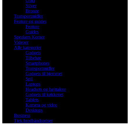
Gold
Silver
Bronze
Transportmidler
Feature og guides
Feature
Guides
Speakers Korner
Videoer
Alle kategorier
Gadgets
Tilbehør
Smartphones
Transportmidler
Gadgets til hjemmet
Spil
Laptops
Headsets og højttalere
Gadgets til køkkenet
Tablets
Kamera og video
Desktops
Business
Tjek bredbåndspriser