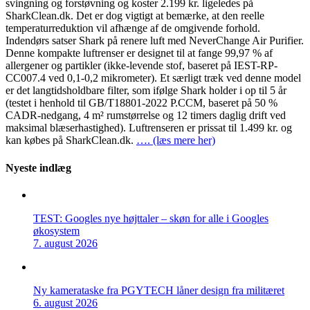
svingning og forstøvning og koster 2.199 kr. ligeledes på
SharkClean.dk. Det er dog vigtigt at bemærke, at den reelle
temperaturreduktion vil afhænge af de omgivende forhold.
Indendørs satser Shark på renere luft med NeverChange Air Purifier.
Denne kompakte luftrenser er designet til at fange 99,97 % af
allergener og partikler (ikke-levende stof, baseret på IEST-RP-
CC007.4 ved 0,1-0,2 mikrometer). Et særligt træk ved denne model
er det langtidsholdbare filter, som ifølge Shark holder i op til 5 år
(testet i henhold til GB/T18801-2022 P.CCM, baseret på 50 %
CADR-nedgang, 4 m² rumstørrelse og 12 timers daglig drift ved
maksimal blæserhastighed). Luftrenseren er prissat til 1.499 kr. og
kan købes på SharkClean.dk.
…. (læs mere her)
Nyeste indlæg
TEST: Googles nye højttaler – skøn for alle i Googles
økosystem
7. august 2026
Ny kamerataske fra PGYTECH låner design fra militæret
6. august 2026