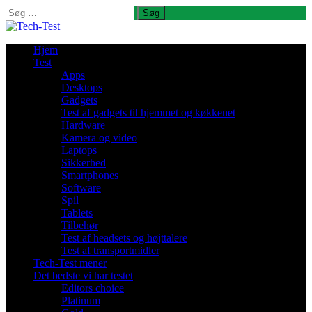
Søg
efter:
Hjem
Test
Apps
Desktops
Gadgets
Test af gadgets til hjemmet og køkkenet
Hardware
Kamera og video
Laptops
Sikkerhed
Smartphones
Software
Spil
Tablets
Tilbehør
Test af headsets og højttalere
Test af transportmidler
Tech-Test mener
Det bedste vi har testet
Editors choice
Platinum