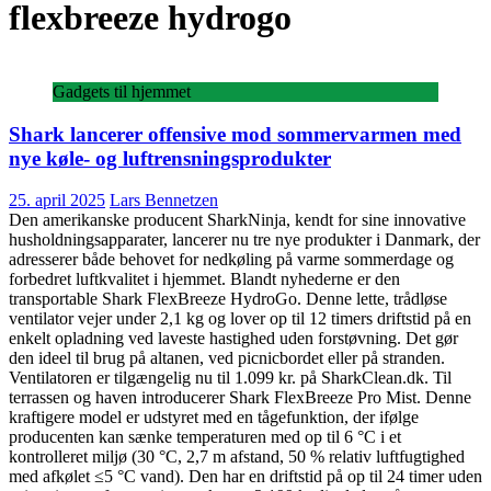
flexbreeze hydrogo
Gadgets til hjemmet
Shark lancerer offensive mod sommervarmen med
nye køle- og luftrensningsprodukter
25. april 2025
Lars Bennetzen
Den amerikanske producent SharkNinja, kendt for sine innovative
husholdningsapparater, lancerer nu tre nye produkter i Danmark, der
adresserer både behovet for nedkøling på varme sommerdage og
forbedret luftkvalitet i hjemmet. Blandt nyhederne er den
transportable Shark FlexBreeze HydroGo. Denne lette, trådløse
ventilator vejer under 2,1 kg og lover op til 12 timers driftstid på en
enkelt opladning ved laveste hastighed uden forstøvning. Det gør
den ideel til brug på altanen, ved picnicbordet eller på stranden.
Ventilatoren er tilgængelig nu til 1.099 kr. på SharkClean.dk. Til
terrassen og haven introducerer Shark FlexBreeze Pro Mist. Denne
kraftigere model er udstyret med en tågefunktion, der ifølge
producenten kan sænke temperaturen med op til 6 °C i et
kontrolleret miljø (30 °C, 2,7 m afstand, 50 % relativ luftfugtighed
med afkølet ≤5 °C vand). Den har en driftstid på op til 24 timer uden