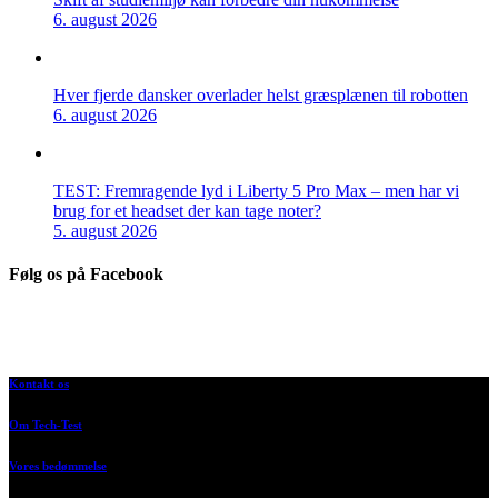
6. august 2026
Hver fjerde dansker overlader helst græsplænen til robotten
6. august 2026
TEST: Fremragende lyd i Liberty 5 Pro Max – men har vi
brug for et headset der kan tage noter?
5. august 2026
Følg os på Facebook
Kontakt os
Om Tech-Test
Vores bedømmelse