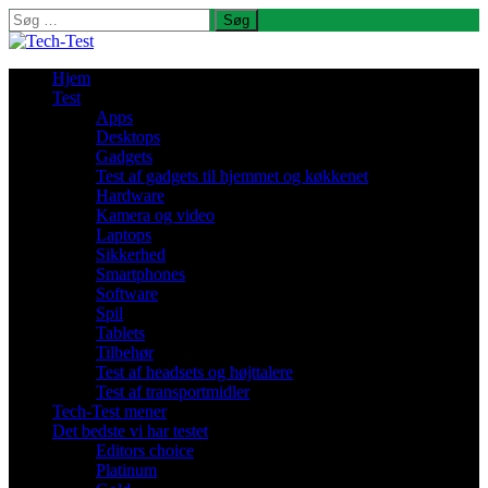
Søg
efter:
Hjem
Test
Apps
Desktops
Gadgets
Test af gadgets til hjemmet og køkkenet
Hardware
Kamera og video
Laptops
Sikkerhed
Smartphones
Software
Spil
Tablets
Tilbehør
Test af headsets og højttalere
Test af transportmidler
Tech-Test mener
Det bedste vi har testet
Editors choice
Platinum