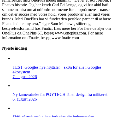
samarbejdet med OnePlus meget naturligt. ”Det er et stort øjeblik i
Fnatics historie. Jeg har kendt Carl Pei længe, og vi har altid haft
samme mantra om at udfordre normerne for at opnå mere – uanset
om det er succes med vores hold, vores produkter eller med vores
brands. Med OnePlus har vi fundet den perfekte partner til at bære
Fnatic ind i en ny æra,” siger Sam Mathews, stifter og
bestyrelsesformand hos Fnatic. Læs mere her For flere detaljer om
OnePlus og OnePlus 6T, besøg www.oneplus.com. For mere
information om Fnatic, besøg www.fnatic.com.
Nyeste indlæg
TEST: Googles nye højttaler – skøn for alle i Googles
økosystem
7. august 2026
Ny kamerataske fra PGYTECH låner design fra militæret
6. august 2026
Skift af studiemiljø kan forbedre din hukommelse