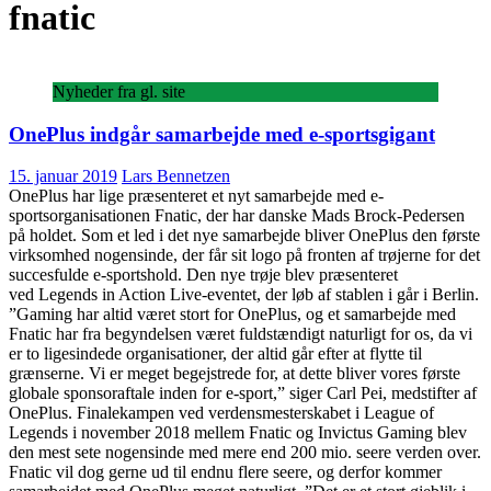
fnatic
Nyheder fra gl. site
OnePlus indgår samarbejde med e-sportsgigant
15. januar 2019
Lars Bennetzen
OnePlus har lige præsenteret et nyt samarbejde med e-
sportsorganisationen Fnatic, der har danske Mads Brock-Pedersen
på holdet. Som et led i det nye samarbejde bliver OnePlus den første
virksomhed nogensinde, der får sit logo på fronten af trøjerne for det
succesfulde e-sportshold. Den nye trøje blev præsenteret
ved Legends in Action Live-eventet, der løb af stablen i går i Berlin.
”Gaming har altid været stort for OnePlus, og et samarbejde med
Fnatic har fra begyndelsen været fuldstændigt naturligt for os, da vi
er to ligesindede organisationer, der altid går efter at flytte til
grænserne. Vi er meget begejstrede for, at dette bliver vores første
globale sponsoraftale inden for e-sport,” siger Carl Pei, medstifter af
OnePlus. Finalekampen ved verdensmesterskabet i League of
Legends i november 2018 mellem Fnatic og Invictus Gaming blev
den mest sete nogensinde med mere end 200 mio. seere verden over.
Fnatic vil dog gerne ud til endnu flere seere, og derfor kommer