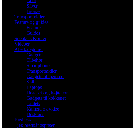
Gold
Silver
Bronze
Transportmidler
Feature og guides
Feature
Guides
Speakers Korner
Videoer
Alle kategorier
Gadgets
Tilbehør
Smartphones
Transportmidler
Gadgets til hjemmet
Spil
Laptops
Headsets og højttalere
Gadgets til køkkenet
Tablets
Kamera og video
Desktops
Business
Tjek bredbåndspriser