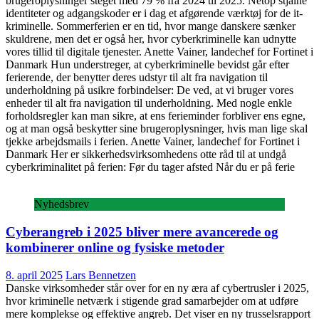
brugeroplysninger steget med 79 % fra 2024 til 2025. Netop stjålne
identiteter og adgangskoder er i dag et afgørende værktøj for de it-
kriminelle. Sommerferien er en tid, hvor mange danskere sænker
skuldrene, men det er også her, hvor cyberkriminelle kan udnytte
vores tillid til digitale tjenester. Anette Vainer, landechef for Fortinet i
Danmark Hun understreger, at cyberkriminelle bevidst går efter
ferierende, der benytter deres udstyr til alt fra navigation til
underholdning på usikre forbindelser: De ved, at vi bruger vores
enheder til alt fra navigation til underholdning. Med nogle enkle
forholdsregler kan man sikre, at ens ferieminder forbliver ens egne,
og at man også beskytter sine brugeroplysninger, hvis man lige skal
tjekke arbejdsmails i ferien. Anette Vainer, landechef for Fortinet i
Danmark Her er sikkerhedsvirksomhedens otte råd til at undgå
cyberkriminalitet på ferien: Før du tager afsted Når du er på ferie
Nyhedsbrev
Cyberangreb i 2025 bliver mere avancerede og
kombinerer online og fysiske metoder
8. april 2025
Lars Bennetzen
Danske virksomheder står over for en ny æra af cybertrusler i 2025,
hvor kriminelle netværk i stigende grad samarbejder om at udføre
mere komplekse og effektive angreb. Det viser en ny trusselsrapport