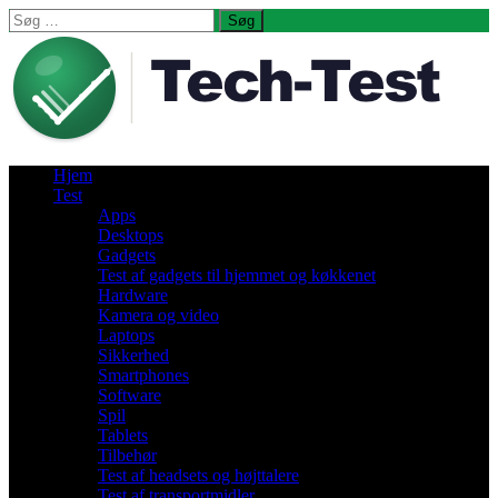
Søg
efter:
Hjem
Test
Apps
Desktops
Gadgets
Test af gadgets til hjemmet og køkkenet
Hardware
Kamera og video
Laptops
Sikkerhed
Smartphones
Software
Spil
Tablets
Tilbehør
Test af headsets og højttalere
Test af transportmidler