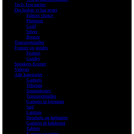
Tech-Test mener
Det bedste vi har testet
Editors choice
Platinum
Gold
Silver
Bronze
Transportmidler
Feature og guides
Feature
Guides
Speakers Korner
Videoer
Alle kategorier
Gadgets
Tilbehør
Smartphones
Transportmidler
Gadgets til hjemmet
Spil
Laptops
Headsets og højttalere
Gadgets til køkkenet
Tablets
Kamera og video