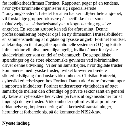
fra it-sikkerhedsfirmaet Fortinet. Rapporten peger på en tendens,
hvor cyberkriminelle organiserer sig i specialiserede
“forsyningskæder”. I stedet for at én hacker udfører hele angrebet,
vil forskellige grupper fokusere på specifikke faser som
måludvælgelse, sårbarhedsanalyse, rekognoscering og selve
angrebet. En separat gruppe kan stå for afpresning. Denne
professionalisering betyder også en ny dimension i trusselsbilledet:
en sammensmeltning af digitale og fysiske angreb. Fortinet forudser,
at teknologien til at angribe operationelle systemer (OT) og kritisk
infrastruktur vil blive mere tilgængelig, hvilket åbner for fysiske
skadevirkninger som en del af cyberangreb. De geopolitiske
spændinger og de store økonomiske gevinster ved it-kriminalitet
driver denne udvikling. Vi ser nu samarbejder, hvor digitale trusler
kombineres med fysiske trusler, hvilket kræver en bredere
sikkerhedstilgang for danske virksomheder. Christian Rutrecht,
cybersikkerhedsekspert hos Fortinet Danmark. Andre forventninger
i rapporten inkluderer: Fortinet understreger vigtigheden af øget
samarbejde mellem den offentlige og private sektor samt en generel
styrkelse af cybersikkerhedsviden på tværs af organisationer for at
imødegå de nye trusler. Virksomheder opfordres til at prioritere
uddannelse og implementering af sikkerhedsforanstaltninger,
herunder at forberede sig på de kommende NIS2-krav.
Nyeste indlæg