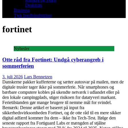
Desktops
Business
Tjek bredbåndspriser
fortinet
Nyheder
Otte råd fra Fortinet: Undgå cyberangreb i
sommerferien
3. juli 2026
Lars Bennetzen
Danskerne pakker kufferterne og sætter autosvar på mailen, men de
digitale trusler tager ikke på sommerferie. Når smartphones og
bærbare computere kobles på ukendte netværk i udlandet eller på
den lokale campingplads, stiger risikoen for datatyveri markant.
Ferietilstanden gør mange brugere til nemme mål for svindel.
Bemærk: Denne artikel er baseret på input fra
sikkerhedsvirksomheden Fortinet, og de otte råd til en mere sikker
digital adfærd kommer fra dem – ikke fra Tech-Test. Ifølge den
seneste rapport fra Fortiguard Labs er mængden af stjålne