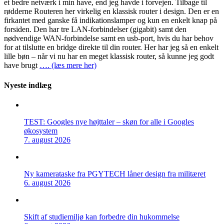
et bedre netværk i min have, end jeg havde i forvejen. Tilbage til
rødderne Routeren her virkelig en klassisk router i design. Den er en
firkantet med ganske få indikationslamper og kun en enkelt knap på
forsiden. Den har tre LAN-forbindelser (gigabit) samt den
nødvendige WAN-forbindelse samt en usb-port, hvis du har behov
for at tilslutte en bridge direkte til din router. Her har jeg så en enkelt
lille bøn – når vi nu har en meget klassisk router, så kunne jeg godt
have brugt
…. (læs mere her)
Nyeste indlæg
TEST: Googles nye højttaler – skøn for alle i Googles
økosystem
7. august 2026
Ny kamerataske fra PGYTECH låner design fra militæret
6. august 2026
Skift af studiemiljø kan forbedre din hukommelse