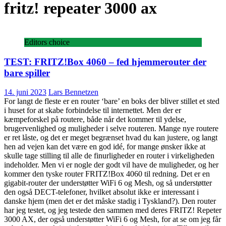
fritz! repeater 3000 ax
Editors choice
TEST: FRITZ!Box 4060 – fed hjemmerouter der
bare spiller
14. juni 2023
Lars Bennetzen
For langt de fleste er en router ‘bare’ en boks der bliver stillet et sted
i huset for at skabe forbindelse til internettet. Men der er
kæmpeforskel på routere, både når det kommer til ydelse,
brugervenlighed og muligheder i selve routeren. Mange nye routere
er ret låste, og det er meget begrænset hvad du kan justere, og langt
hen ad vejen kan det være en god idé, for mange ønsker ikke at
skulle tage stilling til alle de finurligheder en router i virkeligheden
indeholder. Men vi er nogle der godt vil have de muligheder, og her
kommer den tyske router FRITZ!Box 4060 til redning. Det er en
gigabit-router der understøtter WiFi 6 og Mesh, og så understøtter
den også DECT-telefoner, hvilket absolut ikke er interessant i
danske hjem (men det er det måske stadig i Tyskland?). Den router
har jeg testet, og jeg testede den sammen med deres FRITZ! Repeter
3000 AX, der også understøtter WiFi 6 og Mesh, for at se om jeg får