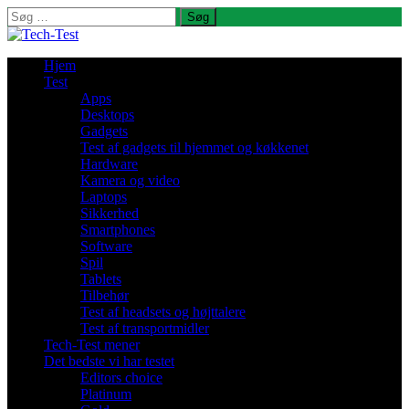
Søg
efter:
Hjem
Test
Apps
Desktops
Gadgets
Test af gadgets til hjemmet og køkkenet
Hardware
Kamera og video
Laptops
Sikkerhed
Smartphones
Software
Spil
Tablets
Tilbehør
Test af headsets og højttalere
Test af transportmidler
Tech-Test mener
Det bedste vi har testet
Editors choice
Platinum