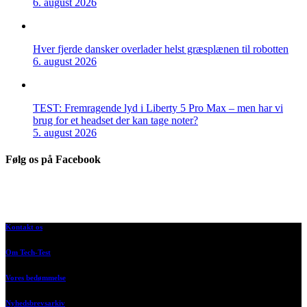
6. august 2026
Hver fjerde dansker overlader helst græsplænen til robotten
6. august 2026
TEST: Fremragende lyd i Liberty 5 Pro Max – men har vi
brug for et headset der kan tage noter?
5. august 2026
Følg os på Facebook
Kontakt os
Om Tech-Test
Vores bedømmelse
Nyhedsbrevsarkiv