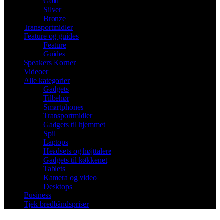
Gold
Silver
Bronze
Transportmidler
Feature og guides
Feature
Guides
Speakers Korner
Videoer
Alle kategorier
Gadgets
Tilbehør
Smartphones
Transportmidler
Gadgets til hjemmet
Spil
Laptops
Headsets og højttalere
Gadgets til køkkenet
Tablets
Kamera og video
Desktops
Business
Tjek bredbåndspriser