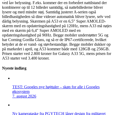
ved lav belysning. F.eks. kommer der en forbedret nattilstand der
kombinerer op til 12 billeder samtidig, så nattebillederne bliver
lysere og med mindre støj. Samtidig justerer A-serien også
billedhastigheden så dine videoer automatisk bliver lysere, selv ved
dårlig belysning. Skærmen på A53 er en 6,5″ Super AMOLED-
skærm med en opdateringshastighed på 120Hz, mens A33 må nøjes
med en skærm på 6,4″ Super AMOLED med en
opdateringshastighed på 90Hz. Begge mobiler understøtter 5G og
har Corning Gorilla Glass, og så er de IP67-certificerede, hvilket
betyder at de er vand- og støvbestandige. Begge mobiler dukker op
på markedet i april, og A53 kommer både med 128GB og 256GB.
Prisen starter ved 2.800 kroner for Galaxy A33 5G, mens prisen for
A53 starter ved 3.400 kroner.
Nyeste indlæg
TEST: Googles nye højttaler – skøn for alle i Googles
økosystem
7. august 2026
Ny kamerataske fra PGYTECH låner design fra militæret