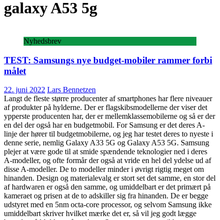
galaxy A53 5g
Nyhedsbrev
TEST: Samsungs nye budget-mobiler rammer forbi
målet
22. juni 2022
Lars Bennetzen
Langt de fleste større producenter af smartphones har flere niveauer
af produkter på hylderne. Der er flagskibsmodellerne der viser det
ypperste producenten har, der er mellemklassemobilerne og så er der
en del der også har en budgetmobil. For Samsung er det deres A-
linje der hører til budgetmobilerne, og jeg har testet deres to nyeste i
denne serie, nemlig Galaxy A33 5G og Galaxy A53 5G. Samsung
plejer at være gode til at smide spændende teknologier ned i deres
A-modeller, og ofte formår der også at vride en hel del ydelse ud af
disse A-modeller. De to modeller minder i øvrigt rigtig meget om
hinanden. Design og materialevalg er stort set det samme, en stor del
af hardwaren er også den samme, og umiddelbart er det primært på
kameraet og prisen at de to adskiller sig fra hinanden. De er begge
udstyret med en 5nm octa-core processor, og selvom Samsung ikke
umiddelbart skriver hvilket mærke det er, så vil jeg godt lægge