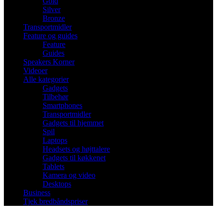
Gold
Silver
Bronze
Transportmidler
Feature og guides
Feature
Guides
Speakers Korner
Videoer
Alle kategorier
Gadgets
Tilbehør
Smartphones
Transportmidler
Gadgets til hjemmet
Spil
Laptops
Headsets og højttalere
Gadgets til køkkenet
Tablets
Kamera og video
Desktops
Business
Tjek bredbåndspriser