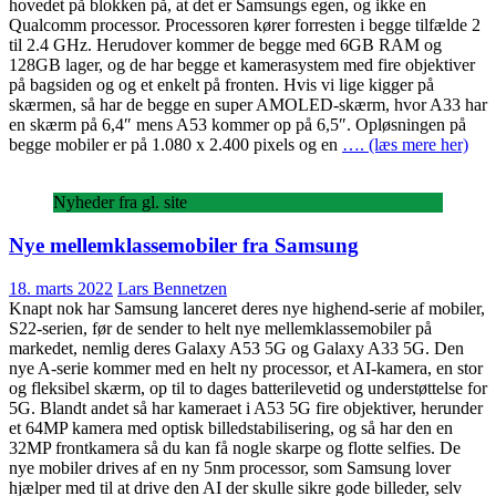
hovedet på blokken på, at det er Samsungs egen, og ikke en
Qualcomm processor. Processoren kører forresten i begge tilfælde 2
til 2.4 GHz. Herudover kommer de begge med 6GB RAM og
128GB lager, og de har begge et kamerasystem med fire objektiver
på bagsiden og og et enkelt på fronten. Hvis vi lige kigger på
skærmen, så har de begge en super AMOLED-skærm, hvor A33 har
en skærm på 6,4″ mens A53 kommer op på 6,5″. Opløsningen på
begge mobiler er på 1.080 x 2.400 pixels og en
…. (læs mere her)
Nyheder fra gl. site
Nye mellemklassemobiler fra Samsung
18. marts 2022
Lars Bennetzen
Knapt nok har Samsung lanceret deres nye highend-serie af mobiler,
S22-serien, før de sender to helt nye mellemklassemobiler på
markedet, nemlig deres Galaxy A53 5G og Galaxy A33 5G. Den
nye A-serie kommer med en helt ny processor, et AI-kamera, en stor
og fleksibel skærm, op til to dages batterilevetid og understøttelse for
5G. Blandt andet så har kameraet i A53 5G fire objektiver, herunder
et 64MP kamera med optisk billedstabilisering, og så har den en
32MP frontkamera så du kan få nogle skarpe og flotte selfies. De
nye mobiler drives af en ny 5nm processor, som Samsung lover
hjælper med til at drive den AI der skulle sikre gode billeder, selv