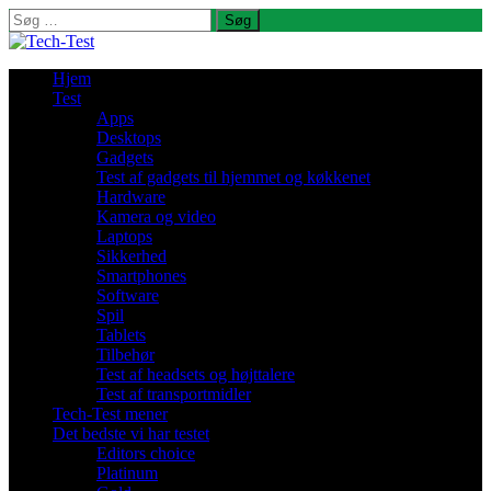
Søg
efter:
Hjem
Test
Apps
Desktops
Gadgets
Test af gadgets til hjemmet og køkkenet
Hardware
Kamera og video
Laptops
Sikkerhed
Smartphones
Software
Spil
Tablets
Tilbehør
Test af headsets og højttalere
Test af transportmidler
Tech-Test mener
Det bedste vi har testet
Editors choice
Platinum