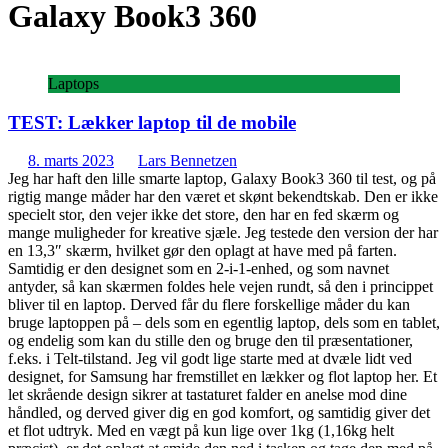
Galaxy Book3 360
Laptops
TEST: Lækker laptop til de mobile
8. marts 2023
Lars Bennetzen
Jeg har haft den lille smarte laptop, Galaxy Book3 360 til test, og på
rigtig mange måder har den været et skønt bekendtskab. Den er ikke
specielt stor, den vejer ikke det store, den har en fed skærm og
mange muligheder for kreative sjæle. Jeg testede den version der har
en 13,3″ skærm, hvilket gør den oplagt at have med på farten.
Samtidig er den designet som en 2-i-1-enhed, og som navnet
antyder, så kan skærmen foldes hele vejen rundt, så den i princippet
bliver til en laptop. Derved får du flere forskellige måder du kan
bruge laptoppen på – dels som en egentlig laptop, dels som en tablet,
og endelig som kan du stille den og bruge den til præsentationer,
f.eks. i Telt-tilstand. Jeg vil godt lige starte med at dvæle lidt ved
designet, for Samsung har fremstillet en lækker og flot laptop her. Et
let skrående design sikrer at tastaturet falder en anelse mod dine
håndled, og derved giver dig en god komfort, og samtidig giver det
et flot udtryk. Med en vægt på kun lige over 1kg (1,16kg helt