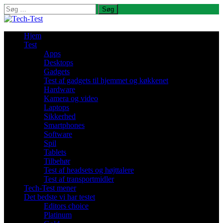
Søg
efter:
Hjem
Test
Apps
Desktops
Gadgets
Test af gadgets til hjemmet og køkkenet
Hardware
Kamera og video
Laptops
Sikkerhed
Smartphones
Software
Spil
Tablets
Tilbehør
Test af headsets og højttalere
Test af transportmidler
Tech-Test mener
Det bedste vi har testet
Editors choice
Platinum