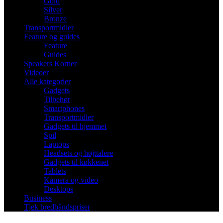
Gold
Silver
Bronze
Transportmidler
Feature og guides
Feature
Guides
Speakers Korner
Videoer
Alle kategorier
Gadgets
Tilbehør
Smartphones
Transportmidler
Gadgets til hjemmet
Spil
Laptops
Headsets og højttalere
Gadgets til køkkenet
Tablets
Kamera og video
Desktops
Business
Tjek bredbåndspriser