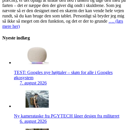
præcist), er det oplagt at smide den ned i tasken og tage den med på
farten – det er næppe den der giver dig ondt i skuldrene. Som jeg
nævnte så er den designet med en skærm der kan vende hele vejen
rundt, så du kan bruge den som tablet. Personligt så bryder jeg mig
så ikke så meget om den funktion, og det er der to grunde
…. (læs
mere her)
Nyeste indlæg
TEST: Googles nye højttaler – skøn for alle i Googles
økosystem
7. august 2026
Ny kamerataske fra PGYTECH låner design fra militæret
6. august 2026