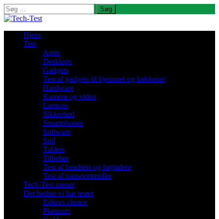
Søg
efter:
Hjem
Test
Apps
Desktops
Gadgets
Test af gadgets til hjemmet og køkkenet
Hardware
Kamera og video
Laptops
Sikkerhed
Smartphones
Software
Spil
Tablets
Tilbehør
Test af headsets og højttalere
Test af transportmidler
Tech-Test mener
Det bedste vi har testet
Editors choice
Platinum