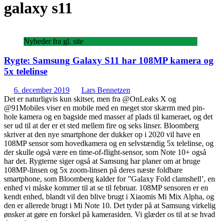
galaxy s11
Nyheder fra gl. site
Rygte: Samsung Galaxy S11 har 108MP kamera og
5x telelinse
6. december 2019
Lars Bennetzen
Det er naturligvis kun skitser, men fra @OnLeaks X og
@91Mobiles viser en mobile med en meget stor skærm med pin-
hole kamera og en bagside med masser af plads til kameraet, og det
ser ud til at der er et sted mellem fire og seks linser. Bloomberg
skriver at den nye smartphone der dukker op i 2020 vil have en
108MP sensor som hovedkamera og en selvstændig 5x telelinse, og
der skulle også være en time-of-flight-sensor, som Note 10+ også
har det. Rygterne siger også at Samsung har planer om at bruge
108MP-linsen og 5x zoom-linsen på deres næste foldbare
smartphone, som Bloomberg kalder for ”Galaxy Fold clamshell’, en
enhed vi måske kommer til at se til februar. 108MP sensoren er en
kendt enhed, blandt vil den blive brugt i Xiaomis Mi Mix Alpha, og
den er allerede brugt i Mi Note 10. Det tyder på at Samsung virkelig
ønsker at gøre en forskel på kamerasiden. Vi glæder os til at se hvad