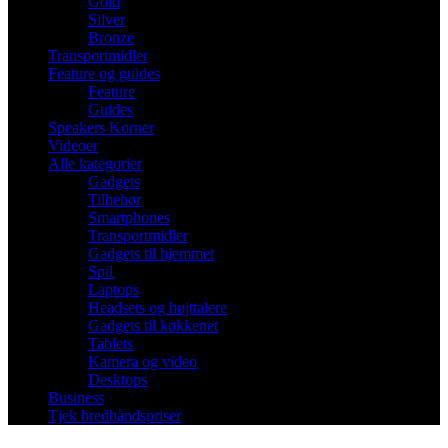
Gold
Silver
Bronze
Transportmidler
Feature og guides
Feature
Guides
Speakers Korner
Videoer
Alle kategorier
Gadgets
Tilbehør
Smartphones
Transportmidler
Gadgets til hjemmet
Spil
Laptops
Headsets og højttalere
Gadgets til køkkenet
Tablets
Kamera og video
Desktops
Business
Tjek bredbåndspriser