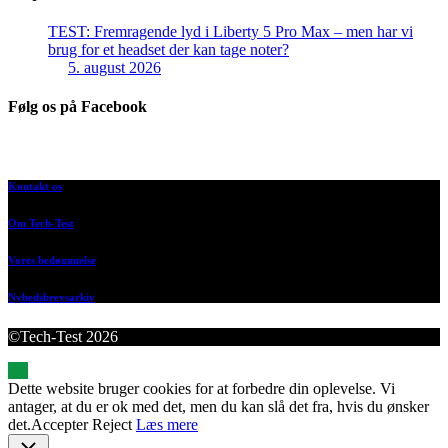
TEST: Fremragende lyd i Liberty 5 Pro Max – men har vi
brug for et headset der kan tage noter?
5. august 2026
Følg os på Facebook
Kontakt os
Om Tech-Test
Vores bedømmelse
Nyhedsbrevsarkiv
©Tech-Test 2026
Dette website bruger cookies for at forbedre din oplevelse. Vi
antager, at du er ok med det, men du kan slå det fra, hvis du ønsker
det.
Accepter
Reject
Læs mere