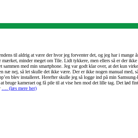
tendens til aldrig at være der hvor jeg forventer det, og jeg har i mange
ærket, minder meget om Tile. Lidt tykkere, men ellers så er der ikke den
le det sammen med min smartphone. Jeg var godt klar over, at det kun vi
en næ nej, så let skulle det ikke være. Der er ikke nogen manual med, 
pp’en blev installeret. Herefter skulle jeg så logge ind på min Samsun
 at bruge kameraet og få pile til at vise hen mod det lille tag. Det lød f
r
…. (læs mere her)