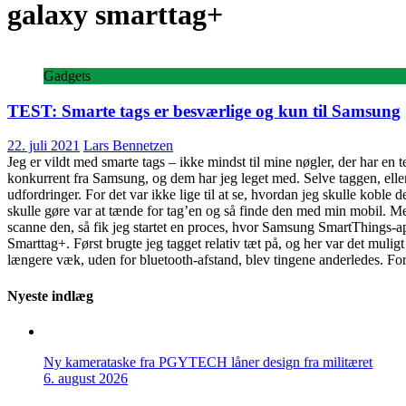
galaxy smarttag+
Gadgets
TEST: Smarte tags er besværlige og kun til Samsung
22. juli 2021
Lars Bennetzen
Jeg er vildt med smarte tags – ikke mindst til mine nøgler, der har en 
konkurrent fra Samsung, og dem har jeg leget med. Selve taggen, eller m
udfordringer. For det var ikke lige til at se, hvordan jeg skulle kob
skulle gøre var at tænde for tag’en og så finde den med min mobil. M
scanne den, så fik jeg startet en proces, hvor Samsung SmartThings-a
Smarttag+. Først brugte jeg tagget relativ tæt på, og her var det muligt
længere væk, uden for bluetooth-afstand, blev tingene anderledes. Fo
Nyeste indlæg
Ny kamerataske fra PGYTECH låner design fra militæret
6. august 2026