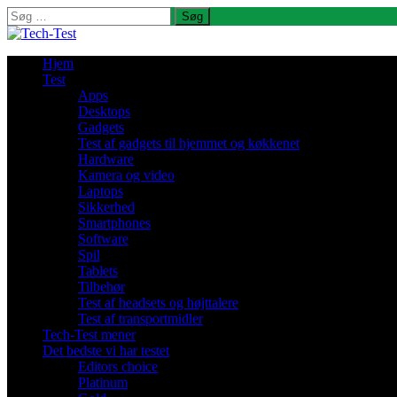
Søg
efter:
Hjem
Test
Apps
Desktops
Gadgets
Test af gadgets til hjemmet og køkkenet
Hardware
Kamera og video
Laptops
Sikkerhed
Smartphones
Software
Spil
Tablets
Tilbehør
Test af headsets og højttalere
Test af transportmidler
Tech-Test mener
Det bedste vi har testet
Editors choice
Platinum