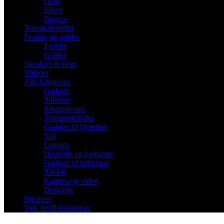
Gold
Silver
Bronze
Transportmidler
Feature og guides
Feature
Guides
Speakers Korner
Videoer
Alle kategorier
Gadgets
Tilbehør
Smartphones
Transportmidler
Gadgets til hjemmet
Spil
Laptops
Headsets og højttalere
Gadgets til køkkenet
Tablets
Kamera og video
Desktops
Business
Tjek bredbåndspriser