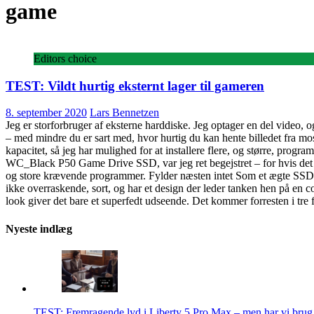
game
Editors choice
TEST: Vildt hurtig eksternt lager til gameren
8. september 2020
Lars Bennetzen
Jeg er storforbruger af eksterne harddiske. Jeg optager en del video, o
– med mindre du er sart med, hvor hurtig du kan hente billedet fra mo
kapacitet, så jeg har mulighed for at installere flere, og større, pro
WC_Black P50 Game Drive SSD, var jeg ret begejstret – for hvis det ho
og store krævende programmer. Fylder næsten intet Som et ægte SSD, så 
ikke overraskende, sort, og har et design der leder tanken hen på en c
look giver det bare et superfedt udseende. Det kommer forresten i tre
Nyeste indlæg
TEST: Fremragende lyd i Liberty 5 Pro Max – men har vi brug f