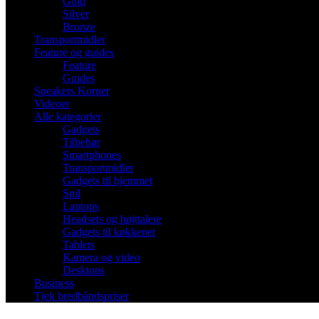
Gold
Silver
Bronze
Transportmidler
Feature og guides
Feature
Guides
Speakers Korner
Videoer
Alle kategorier
Gadgets
Tilbehør
Smartphones
Transportmidler
Gadgets til hjemmet
Spil
Laptops
Headsets og højttalere
Gadgets til køkkenet
Tablets
Kamera og video
Desktops
Business
Tjek bredbåndspriser