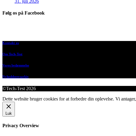
31. juli 2026
Følg os på Facebook
Kontakt os
Om Tech-Test
Vores bedømmelse
Nyhedsbrevsarkiv
©Tech-Test 2026
Dette website bruger cookies for at forbedre din oplevelse. Vi antager,
Luk
Privacy Overview