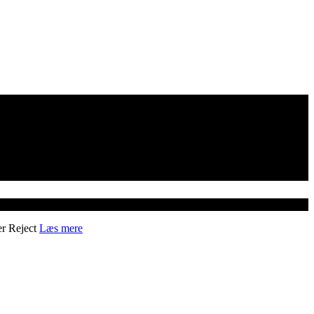
er
Reject
Læs mere