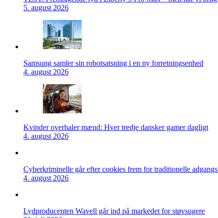
5. august 2026
Samsung samler sin robotsatsning i en ny forretningsenhed
4. august 2026
Kvinder overhaler mænd: Hver tredje dansker gamer dagligt
4. august 2026
Cyberkriminelle går efter cookies frem for traditionelle adgang
4. august 2026
Lydproducenten Wavell går ind på markedet for støvsugere