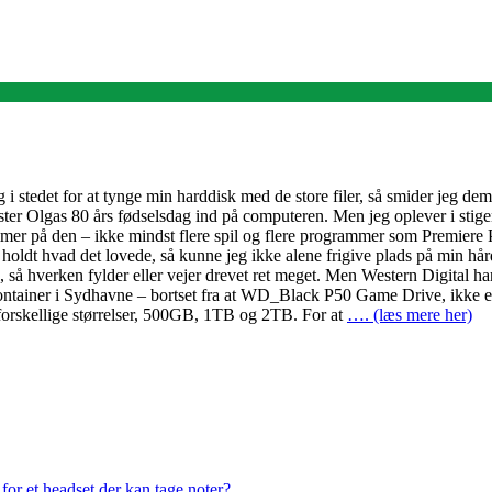
g i stedet for at tynge min harddisk med de store filer, så smider jeg d
ster Olgas 80 års fødselsdag ind på computeren. Men jeg oplever i stig
grammer på den – ikke mindst flere spil og flere programmer som Premiere
ldt hvad det lovede, så kunne jeg ikke alene frigive plads på min hård
hverken fylder eller vejer drevet ret meget. Men Western Digital har gj
ontainer i Sydhavne – bortset fra at WD_Black P50 Game Drive, ikke er ru
 forskellige størrelser, 500GB, 1TB og 2TB. For at
…. (læs mere her)
or et headset der kan tage noter?