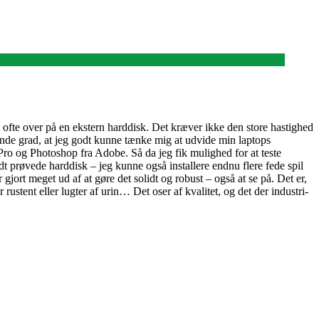
em ofte over på en ekstern harddisk. Det kræver ikke den store hastighed
ende grad, at jeg godt kunne tænke mig at udvide min laptops
 Pro og Photoshop fra Adobe. Så da jeg fik mulighed for at teste
t prøvede harddisk – jeg kunne også installere endnu flere fede spil
ort meget ud af at gøre det solidt og robust – også at se på. Det er,
stent eller lugter af urin… Det oser af kvalitet, og det der industri-