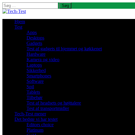
Søg
efter:
Hjem
Test
Apps
Desktops
Gadgets
Test af gadgets til hjemmet og køkkenet
Hardware
Kamera og video
Laptops
Sikkerhed
Smartphones
Software
Spil
Tablets
Tilbehør
Test af headsets og højttalere
Test af transportmidler
Tech-Test mener
Det bedste vi har testet
Editors choice
Platinum