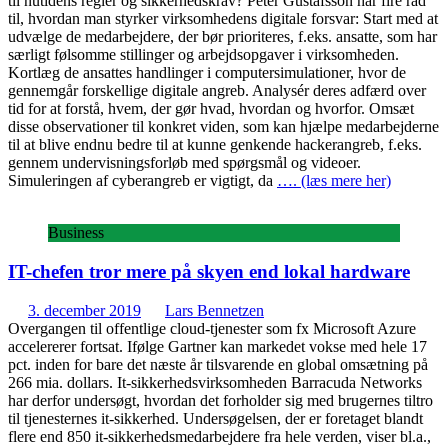
til nutidens regler og sikkerhedskrav? Peter Gustafsson har fire råd
til, hvordan man styrker virksomhedens digitale forsvar: Start med at
udvælge de medarbejdere, der bør prioriteres, f.eks. ansatte, som har
særligt følsomme stillinger og arbejdsopgaver i virksomheden.
Kortlæg de ansattes handlinger i computersimulationer, hvor de
gennemgår forskellige digitale angreb. Analysér deres adfærd over
tid for at forstå, hvem, der gør hvad, hvordan og hvorfor. Omsæt
disse observationer til konkret viden, som kan hjælpe medarbejderne
til at blive endnu bedre til at kunne genkende hackerangreb, f.eks.
gennem undervisningsforløb med spørgsmål og videoer.
Simuleringen af cyberangreb er vigtigt, da
…. (læs mere her)
Business
IT-chefen tror mere på skyen end lokal hardware
3. december 2019
Lars Bennetzen
Overgangen til offentlige cloud-tjenester som fx Microsoft Azure
accelererer fortsat. Ifølge Gartner kan markedet vokse med hele 17
pct. inden for bare det næste år tilsvarende en global omsætning på
266 mia. dollars. It-sikkerhedsvirksomheden Barracuda Networks
har derfor undersøgt, hvordan det forholder sig med brugernes tiltro
til tjenesternes it-sikkerhed. Undersøgelsen, der er foretaget blandt
flere end 850 it-sikkerhedsmedarbejdere fra hele verden, viser bl.a.,