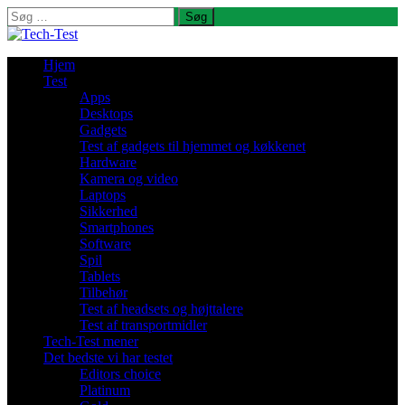
Søg
efter:
Hjem
Test
Apps
Desktops
Gadgets
Test af gadgets til hjemmet og køkkenet
Hardware
Kamera og video
Laptops
Sikkerhed
Smartphones
Software
Spil
Tablets
Tilbehør
Test af headsets og højttalere
Test af transportmidler
Tech-Test mener
Det bedste vi har testet
Editors choice
Platinum