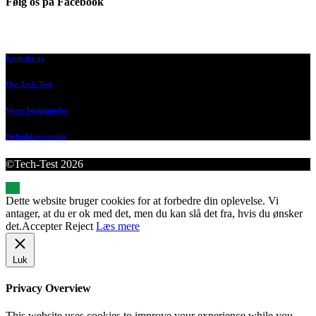
Følg os på Facebook
Kontakt os
Om Tech-Test
Vores bedømmelse
Nyhedsbrevsarkiv
©Tech-Test 2026
Dette website bruger cookies for at forbedre din oplevelse. Vi
antager, at du er ok med det, men du kan slå det fra, hvis du ønsker
det.
Accepter
Reject
Læs mere
Luk
Privacy Overview
This website uses cookies to improve your experience while you