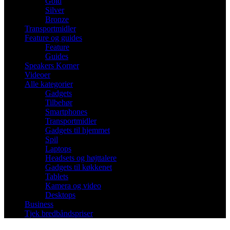
Gold
Silver
Bronze
Transportmidler
Feature og guides
Feature
Guides
Speakers Korner
Videoer
Alle kategorier
Gadgets
Tilbehør
Smartphones
Transportmidler
Gadgets til hjemmet
Spil
Laptops
Headsets og højttalere
Gadgets til køkkenet
Tablets
Kamera og video
Desktops
Business
Tjek bredbåndspriser