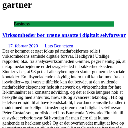
gartner
Business
Virksomheder bør træne ansatte i digitalt selvforsvar
17. februar 2020
Lars Bennetzen
Der er kommet et øget fokus på medarbejdernes rolle i
virksomhedens samlede digitale forsvar. Heldigvis! Utallige
rapporter, bl.a. fra analysevirksomheden Gartner, peger nemlig på, at
netop medarbejderne er det svageste led i it-sikkerhedskæden.
Studier viser, at 98 pct. af alle cyberangreb starter gennem de sociale
kontakter. En tilsyneladende uskyldig intern mail kan komme fra en
it-svindler – og i værste tilfælde kan det betyde, at den uvidende
medarbejder eksponerer hele sit netværk og virksomheden for fare.
It-kriminalitet er i konstant udvikling, og det er ikke længere nok at
beskytte sig med antivirus, firewalls og avanceret teknologi. HR og
ledelsen er nødt til at have kendskab til, hvordan de ansatte handler i
mødet med forskellige it-trusler og træne dem i digitalt selvforsvar
Peter Gustafsson, nordisk chef hos Barracuda Networks Fire trin til
et styrket cyberforsvar Så hvordan får man flere til at kunne
genkende et hackerangreb? Og er det overhovedet muligt at leve op