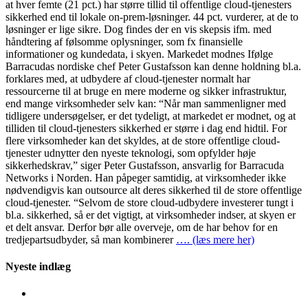
at hver femte (21 pct.) har større tillid til offentlige cloud-tjenesters
sikkerhed end til lokale on-prem-løsninger. 44 pct. vurderer, at de to
løsninger er lige sikre. Dog findes der en vis skepsis ifm. med
håndtering af følsomme oplysninger, som fx finansielle
informationer og kundedata, i skyen. Markedet modnes Ifølge
Barracudas nordiske chef Peter Gustafsson kan denne holdning bl.a.
forklares med, at udbydere af cloud-tjenester normalt har
ressourcerne til at bruge en mere moderne og sikker infrastruktur,
end mange virksomheder selv kan: “Når man sammenligner med
tidligere undersøgelser, er det tydeligt, at markedet er modnet, og at
tilliden til cloud-tjenesters sikkerhed er større i dag end hidtil. For
flere virksomheder kan det skyldes, at de store offentlige cloud-
tjenester udnytter den nyeste teknologi, som opfylder høje
sikkerhedskrav,” siger Peter Gustafsson, ansvarlig for Barracuda
Networks i Norden. Han påpeger samtidig, at virksomheder ikke
nødvendigvis kan outsource alt deres sikkerhed til de store offentlige
cloud-tjenester. “Selvom de store cloud-udbydere investerer tungt i
bl.a. sikkerhed, så er det vigtigt, at virksomheder indser, at skyen er
et delt ansvar. Derfor bør alle overveje, om de har behov for en
tredjepartsudbyder, så man kombinerer
…. (læs mere her)
Nyeste indlæg