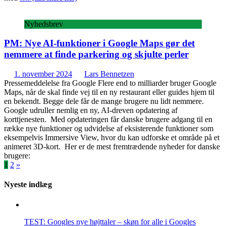
Nyhedsbrev
PM: Nye AI-funktioner i Google Maps gør det
nemmere at finde parkering og skjulte perler
1. november 2024
Lars Bennetzen
Pressemeddelelse fra Google Flere end to milliarder bruger Google
Maps, når de skal finde vej til en ny restaurant eller guides hjem til
en bekendt. Begge dele får de mange brugere nu lidt nemmere.
Google udruller nemlig en ny, AI-dreven opdatering af
korttjenesten. Med opdateringen får danske brugere adgang til en
række nye funktioner og udvidelse af eksisterende funktioner som
eksempelvis Immersive View, hvor du kan udforske et område på et
animeret 3D-kort. Her er de mest fremtrædende nyheder for danske
brugere:
Indlægsinddeling
1
2
»
Nyeste indlæg
TEST: Googles nye højttaler – skøn for alle i Googles