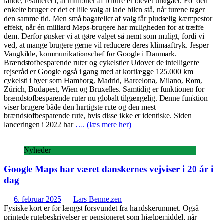
lande, resulteret i, at millioner af bilture er blevet undgået. For den
enkelte bruger er det et lille valg at lade bilen stå, når turene tager
den samme tid. Men små bagateller af valg får pludselig kæmpestor
effekt, når én milliard Maps-brugere har muligheden for at træffe
dem. Derfor ønsker vi at gøre valget så nemt som muligt, fordi vi
ved, at mange brugere gerne vil reducere deres klimaaftryk. Jesper
Vangkilde, kommunikationschef for Google i Danmark.
Brændstofbesparende ruter og cykelstier Udover de intelligente
rejseråd er Google også i gang med at kortlægge 125.000 km
cykelsti i byer som Hamborg, Madrid, Barcelona, Milano, Rom,
Zürich, Budapest, Wien og Bruxelles. Samtidig er funktionen for
brændstofbesparende ruter nu globalt tilgængelig. Denne funktion
viser brugere både den hurtigste rute og den mest
brændstofbesparende rute, hvis disse ikke er identiske. Siden
lanceringen i 2022 har
…. (læs mere her)
Nyheder
Google Maps har været danskernes vejviser i 20 år i
dag
6. februar 2025
Lars Bennetzen
Fysiske kort er for længst forsvundet fra handskerummet. Også
printede rutebeskrivelser er pensioneret som hjælpemiddel, når