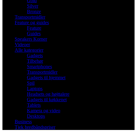
Gold
Silver
Bronze
Transportmidler
Feature og guides
Feature
Guides
Speakers Korner
Videoer
Alle kategorier
Gadgets
Tilbehør
Smartphones
Transportmidler
Gadgets til hjemmet
Spil
Laptops
Headsets og højttalere
Gadgets til køkkenet
Tablets
Kamera og video
Desktops
Business
Tjek bredbåndspriser