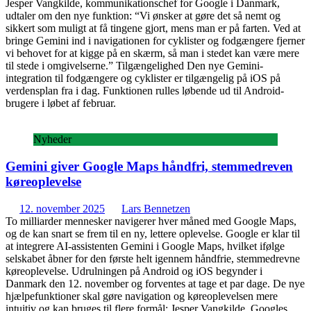
Jesper Vangkilde, kommunikationschef for Google i Danmark,
udtaler om den nye funktion: “Vi ønsker at gøre det så nemt og
sikkert som muligt at få tingene gjort, mens man er på farten. Ved at
bringe Gemini ind i navigationen for cyklister og fodgængere fjerner
vi behovet for at kigge på en skærm, så man i stedet kan være mere
til stede i omgivelserne.” Tilgængelighed Den nye Gemini-
integration til fodgængere og cyklister er tilgængelig på iOS på
verdensplan fra i dag. Funktionen rulles løbende ud til Android-
brugere i løbet af februar.
Nyheder
Gemini giver Google Maps håndfri, stemmedreven
køreoplevelse
12. november 2025
Lars Bennetzen
To milliarder mennesker navigerer hver måned med Google Maps,
og de kan snart se frem til en ny, lettere oplevelse. Google er klar til
at integrere AI-assistenten Gemini i Google Maps, hvilket ifølge
selskabet åbner for den første helt igennem håndfrie, stemmedrevne
køreoplevelse. Udrulningen på Android og iOS begynder i
Danmark den 12. november og forventes at tage et par dage. De nye
hjælpefunktioner skal gøre navigation og køreoplevelsen mere
intuitiv og kan bruges til flere formål: Jesper Vangkilde, Googles