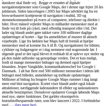
danskere skal finde vej. Begge er erstattet af digitale
navigationstjenester som Google Maps, der i denne uge fejrer 20 års
jubilæum. Siden lanceringen i 2005 har Maps udviklet sig fra en
browserbaseret korttjeneste til navigation i realtid, 3D og
stemmekommandoer på tværs af computere, telefoner og direkte i
biler. Hver måned vejleder Maps to milliarder mennesker med at
finde vej til fods på cykel, med offentlig transport eller i bil. Det
lader sig blandt andet gøre takket være 100 millioner daglige
opdateringer af kortet – lige fra anmeldelser af museer til aktuelt
vejarbejde. Lige fra fødslen har Maps haft til formål at hjælpe
mennesker med at komme fra A til B. Og navigationen for bilister,
cyklister og fodgængere er i dag nemmere end nogensinde før. I
stigende grad er det også blevet et redskab til at opleve nye steder og
på den måde udforske og genopdage verden. Det er kun muligt,
fordi så mange mennesker bidrager og dermed også hjælper
hinanden. Jesper Vangkilde, kommunikationschef for Google i
Danmark. I alt har flere end 500 millioner mennesker i tidens løb
bidraget med billeder, anmeldelser og trafikale opdateringer.
Millioner af bidrag fra brugere Google Maps rummer i dag langt
mere end blot navigation. Kortet viser blandt andet også lokale
attraktioner, nærliggende ladestandere til elbiler og tankstationers
aktuelle benzinpriser. Derudover opdaterer Google løbende Maps
med nye, større funktioner. Det gælder eksempelvis
brændstofbesparende ruter, som blev lanceret i 2022. I forbindelse
med
…. (læs mere her)