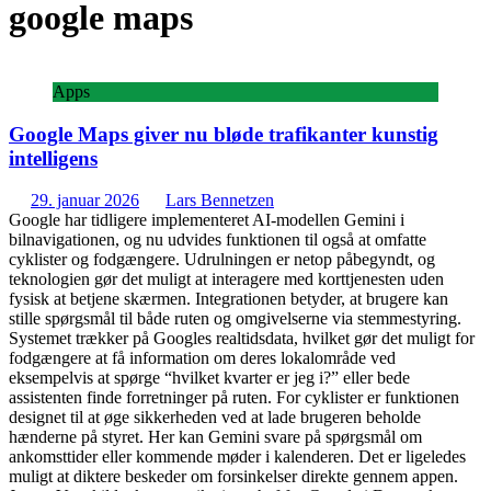
google maps
Apps
Google Maps giver nu bløde trafikanter kunstig
intelligens
29. januar 2026
Lars Bennetzen
Google har tidligere implementeret AI-modellen Gemini i
bilnavigationen, og nu udvides funktionen til også at omfatte
cyklister og fodgængere. Udrulningen er netop påbegyndt, og
teknologien gør det muligt at interagere med korttjenesten uden
fysisk at betjene skærmen. Integrationen betyder, at brugere kan
stille spørgsmål til både ruten og omgivelserne via stemmestyring.
Systemet trækker på Googles realtidsdata, hvilket gør det muligt for
fodgængere at få information om deres lokalområde ved
eksempelvis at spørge “hvilket kvarter er jeg i?” eller bede
assistenten finde forretninger på ruten. For cyklister er funktionen
designet til at øge sikkerheden ved at lade brugeren beholde
hænderne på styret. Her kan Gemini svare på spørgsmål om
ankomsttider eller kommende møder i kalenderen. Det er ligeledes
muligt at diktere beskeder om forsinkelser direkte gennem appen.