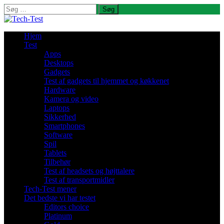
Søg
efter:
Hjem
Test
Apps
Desktops
Gadgets
Test af gadgets til hjemmet og køkkenet
Hardware
Kamera og video
Laptops
Sikkerhed
Smartphones
Software
Spil
Tablets
Tilbehør
Test af headsets og højttalere
Test af transportmidler
Tech-Test mener
Det bedste vi har testet
Editors choice
Platinum