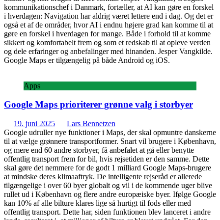
kommunikationschef i Danmark, fortæller, at AI kan gøre en forskel
i hverdagen: Navigation har aldrig været lettere end i dag. Og det er
også et af de områder, hvor AI i endnu højere grad kan komme til at
gøre en forskel i hverdagen for mange. Både i forhold til at komme
sikkert og komfortabelt frem og som et redskab til at opleve verden
og dele erfaringer og anbefalinger med hinanden. Jesper Vangkilde.
Google Maps er tilgængelig på både Android og iOS.
Apps
Google Maps prioriterer grønne valg i storbyer
19. juni 2025
Lars Bennetzen
Google udruller nye funktioner i Maps, der skal opmuntre danskerne
til at vælge grønnere transportformer. Snart vil brugere i København,
og mere end 60 andre storbyer, få anbefalet at gå eller benytte
offentlig transport frem for bil, hvis rejsetiden er den samme. Dette
skal gøre det nemmere for de godt 1 milliard Google Maps-brugere
at mindske deres klimaaftryk. De intelligente rejseråd er allerede
tilgængelige i over 60 byer globalt og vil i de kommende uger blive
rullet ud i København og flere andre europæiske byer. Ifølge Google
kan 10% af alle bilture klares lige så hurtigt til fods eller med
offentlig transport. Dette har, siden funktionen blev lanceret i andre