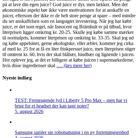
på at lave din egen juice? God juice er dyr, men lækker. Men det
økonomiske aspekt bør ikke være motivationen for at anskaffe en
juicer, eftersom der ikke er de helt store penge at spare – med mindre
du ser anskaffelsen som en langsigtet investering. Når jeg har købt
juice, er det som regel, når Innocent og Brämhult er på tilbud, hvor
literprisen ligger omkring kr. 20-25. Skulle jeg købe samme mærker
til normalpris, kommer literprisen op omkring kr. 33-35. Skal jeg ud
og købe appelsiner, gerne økologiske, eller æbler, kommer jeg cirka
af med kr. 25 for at få en liter friskpresset juice, men literprisen stiger
til omtrent kr. 60, hvis der skal blåbær, hindbær og lignende i juicen.
Her oplever jeg, at det er billigere at købe juicen i supermarkederne,
hvis disse ingredienser skal
…. (læs mere her)
Nyeste indlæg
TEST: Fremragende lyd i Liberty 5 Pro Max – men har vi
brug for et headset der kan tage noter?
5. august 2026
Samsung samler sin robotsatsning i en ny forretningsenhed
4. august 2026