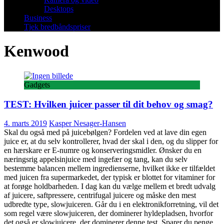
Desktops
Business
Tjek bredbåndspriser
Kenwood
Gadgets
TEST: Hvilken juicer passer til dit behov og smag?
4. marts 2019
Kasper Nesager-Hansen
Skal du også med på juicebølgen? Fordelen ved at lave din egen
juice er, at du selv kontrollerer, hvad der skal i den, og du slipper for
en hærskare er E-numre og konserveringsmidler. Ønsker du en
næringsrig appelsinjuice med ingefær og tang, kan du selv
bestemme balancen mellem ingredienserne, hvilket ikke er tilfældet
med juicen fra supermarkedet, der typisk er blottet for vitaminer for
at forøge holdbarheden. I dag kan du vælge mellem et bredt udvalg
af juicere, saftpressere, centrifugal juicere og måske den mest
udbredte type, slowjuiceren. Går du i en elektronikforretning, vil det
som regel være slowjuiceren, der dominerer hyldepladsen, hvorfor
det også er slowjuicere, der dominerer denne test. Sparer du penge