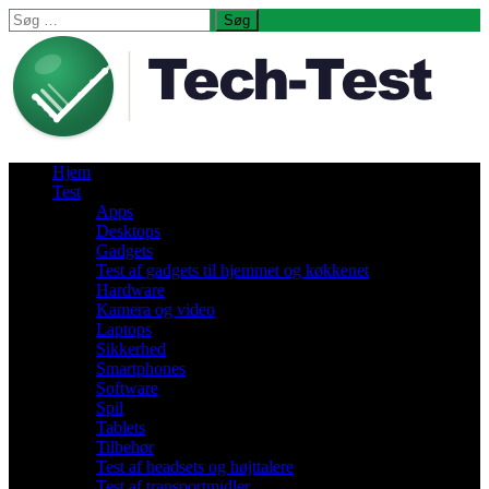
Søg
efter:
Hjem
Test
Apps
Desktops
Gadgets
Test af gadgets til hjemmet og køkkenet
Hardware
Kamera og video
Laptops
Sikkerhed
Smartphones
Software
Spil
Tablets
Tilbehør
Test af headsets og højttalere
Test af transportmidler