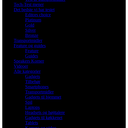
Tech-Test mener
Det bedste vi har testet
Editors choice
Platinum
Gold
Silver
Bronze
Transportmidler
Feature og guides
Feature
Guides
Speakers Korner
Videoer
Alle kategorier
Gadgets
Tilbehør
Smartphones
Transportmidler
Gadgets til hjemmet
Spil
Laptops
Headsets og højttalere
Gadgets til køkkenet
Tablets
Kamera og video