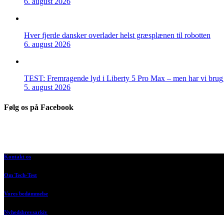
6. august 2026
Hver fjerde dansker overlader helst græsplænen til robotten
6. august 2026
TEST: Fremragende lyd i Liberty 5 Pro Max – men har vi brug f
5. august 2026
Følg os på Facebook
Kontakt os
Om Tech-Test
Vores bedømmelse
Nyhedsbrevsarkiv