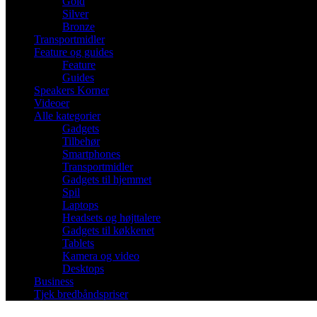
Gold
Silver
Bronze
Transportmidler
Feature og guides
Feature
Guides
Speakers Korner
Videoer
Alle kategorier
Gadgets
Tilbehør
Smartphones
Transportmidler
Gadgets til hjemmet
Spil
Laptops
Headsets og højttalere
Gadgets til køkkenet
Tablets
Kamera og video
Desktops
Business
Tjek bredbåndspriser