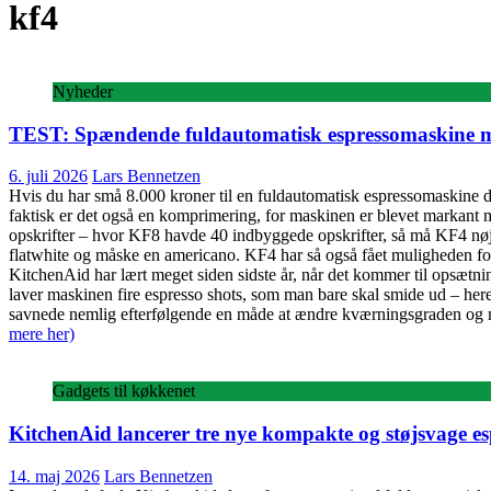
kf4
Nyheder
TEST: Spændende fuldautomatisk espressomaskine 
6. juli 2026
Lars Bennetzen
Hvis du har små 8.000 kroner til en fuldautomatisk espressomaskine de
faktisk er det også en komprimering, for maskinen er blevet markant m
opskrifter – hvor KF8 havde 40 indbyggede opskrifter, så må KF4 nøjes 
flatwhite og måske en americano. KF4 har så også fået muligheden for a
KitchenAid har lært meget siden sidste år, når det kommer til opsætn
laver maskinen fire espresso shots, som man bare skal smide ud – here
savnede nemlig efterfølgende en måde at ændre kværningsgraden og mæn
mere her)
Gadgets til køkkenet
KitchenAid lancerer tre nye kompakte og støjsvage e
14. maj 2026
Lars Bennetzen