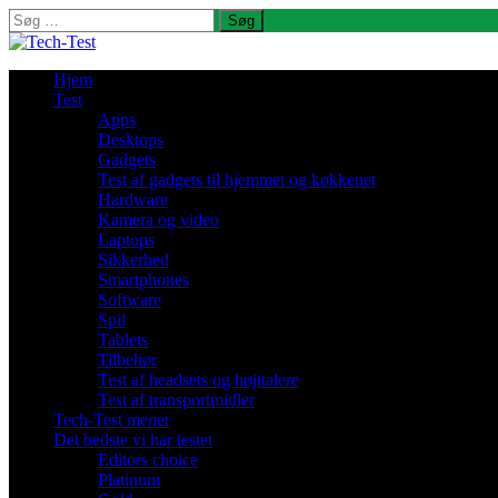
Søg
efter:
Hjem
Test
Apps
Desktops
Gadgets
Test af gadgets til hjemmet og køkkenet
Hardware
Kamera og video
Laptops
Sikkerhed
Smartphones
Software
Spil
Tablets
Tilbehør
Test af headsets og højttalere
Test af transportmidler
Tech-Test mener
Det bedste vi har testet
Editors choice
Platinum