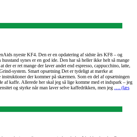
chenAids nyeste KF4. Den er en opdatering af sidste års KF8 – og
 husstand synes er en god ide. Den har så heller ikke helt så mange
at der er ret mange der laver andet end espresso, cappucchino, latte,
etGrind-system. Smart opsætning Det er tydeligt at mærke at
 de instruktioner der kommer på skærmen. Som en del af opsætningen
e af kaffe. Allerede her skal jeg så lige komme med et indspark – jeg
ensitet og styrke når man laver selve kaffedrikken, men jeg
…. (læs