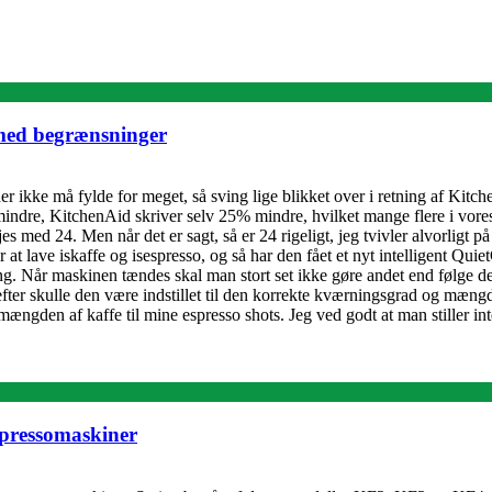
med begrænsninger
r ikke må fylde for meget, så sving lige blikket over i retning af Kit
indre, KitchenAid skriver selv 25% mindre, hvilket mange flere i vores
med 24. Men når det er sagt, så er 24 rigeligt, jeg tvivler alvorligt på 
t lave iskaffe og isespresso, og så har den fået et nyt intelligent Qui
ing. Når maskinen tændes skal man stort set ikke gøre andet end følge
fter skulle den være indstillet til den korrekte kværningsgrad og mængd
gden af kaffe til mine espresso shots. Jeg ved godt at man stiller int
spressomaskiner