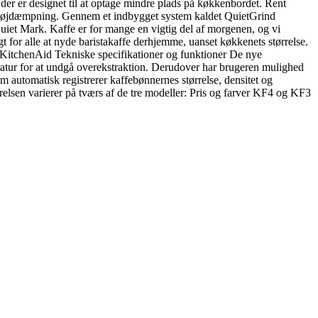
der er designet til at optage mindre plads på køkkenbordet. Rent
 støjdæmpning. Gennem et indbygget system kaldet QuietGrind
 Quiet Mark. Kaffe er for mange en vigtig del af morgenen, og vi
 for alle at nyde baristakaffe derhjemme, uanset køkkenets størrelse.
 KitchenAid Tekniske specifikationer og funktioner De nye
eratur for at undgå overekstraktion. Derudover har brugeren mulighed
 automatisk registrerer kaffebønnernes størrelse, densitet og
elsen varierer på tværs af de tre modeller: Pris og farver KF4 og KF3