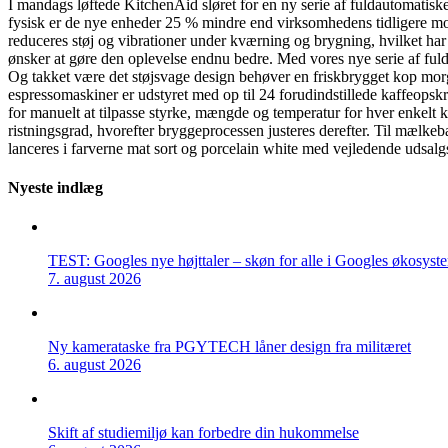
I mandags løftede KitchenAid sløret for en ny serie af fuldautomatisk
fysisk er de nye enheder 25 % mindre end virksomhedens tidligere 
reduceres støj og vibrationer under kværning og brygning, hvilket har 
ønsker at gøre den oplevelse endnu bedre. Med vores nye serie af fuld
Og takket være det støjsvage design behøver en friskbrygget kop mor
espressomaskiner er udstyret med op til 24 forudindstillede kaffeopsk
for manuelt at tilpasse styrke, mængde og temperatur for hver enkelt 
ristningsgrad, hvorefter bryggeprocessen justeres derefter. Til mælk
lanceres i farverne mat sort og porcelain white med vejledende udsal
Nyeste indlæg
TEST: Googles nye højttaler – skøn for alle i Googles økosyst
7. august 2026
Ny kamerataske fra PGYTECH låner design fra militæret
6. august 2026
Skift af studiemiljø kan forbedre din hukommelse