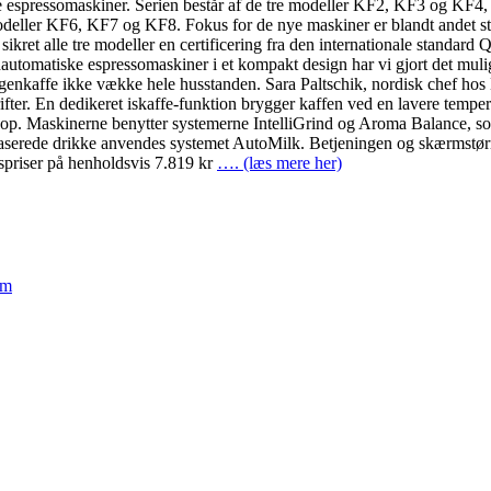
e espressomaskiner. Serien består af de tre modeller KF2, KF3 og KF4, 
modeller KF6, KF7 og KF8. Fokus for de nye maskiner er blandt andet
sikret alle tre modeller en certificering fra den internationale standard
automatiske espressomaskiner i et kompakt design har vi gjort det muligt
genkaffe ikke vække hele husstanden. Sara Paltschik, nordisk chef hos
rifter. En dedikeret iskaffe-funktion brygger kaffen ved en lavere temp
kop. Maskinerne benytter systemerne IntelliGrind og Aroma Balance, som
ebaserede drikke anvendes systemet AutoMilk. Betjeningen og skærmstørr
gspriser på henholdsvis 7.819 kr
…. (læs mere her)
em