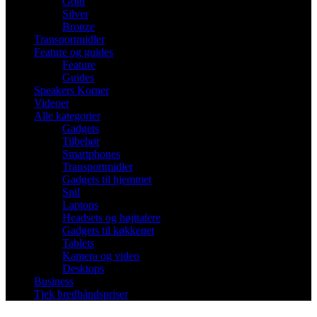
Gold
Silver
Bronze
Transportmidler
Feature og guides
Feature
Guides
Speakers Korner
Videoer
Alle kategorier
Gadgets
Tilbehør
Smartphones
Transportmidler
Gadgets til hjemmet
Spil
Laptops
Headsets og højttalere
Gadgets til køkkenet
Tablets
Kamera og video
Desktops
Business
Tjek bredbåndspriser