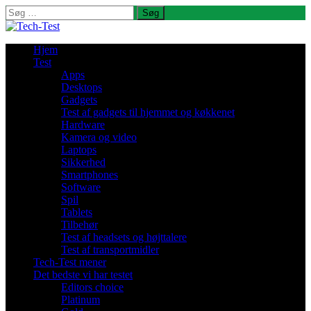
Søg
efter:
Hjem
Test
Apps
Desktops
Gadgets
Test af gadgets til hjemmet og køkkenet
Hardware
Kamera og video
Laptops
Sikkerhed
Smartphones
Software
Spil
Tablets
Tilbehør
Test af headsets og højttalere
Test af transportmidler
Tech-Test mener
Det bedste vi har testet
Editors choice
Platinum