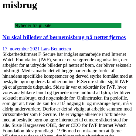
misbrug
Nyheder fra gl. site
Nu skal billeder af børnemisbrug på nettet fjernes
17. november 2021
Lars Bennetzen
Sikkerhedsfirmaet F-Secure har indgået samarbejde med Internet
Watch Foundation (IWF), som er en velgørende organisation, der
arbejder for at udrydde billeder på nettet af børn, der bliver seksuelt
misbrugt. Med samarbejdet vil begge parter drage fordel af
hinandens specifikke kompetencer og derved styrke formålet med at
beskytte børn og deres familier online. F-Secure slutter sig til IWF
på et afgørende tidspunkt. Sidste år var et rekordår for IWF, hvor
vores analytikere fandt og fjernede mere indhold af børn, der bliver
seksuelt misbrugt, end nogensinde før. Onlinetruslen fra pædofile,
som gør alt, hvad de kan for at få adgang til og misbruge børn, må vi
aldrig undervurdere. Derfor er det så vigtigt at arbejde sammen med
virksomheder som F-Secure. De er vigtige allierede i forbindelse
med at beskytte børn og gøre internettet til et mere sikkert sted for
alle. Susie Hargreaves OBE, der er CEO for IWF Internet Watch
Foundation blev grundlagt i 1996 med en mission om at fjerne