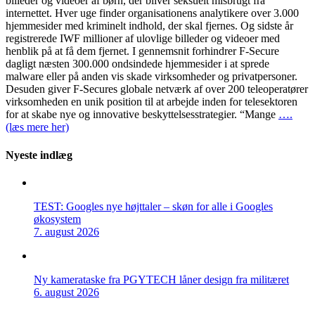
billeder og videoer af børn, der bliver seksuelt misbrugt fra
internettet. Hver uge finder organisationens analytikere over 3.000
hjemmesider med kriminelt indhold, der skal fjernes. Og sidste år
registrerede IWF millioner af ulovlige billeder og videoer med
henblik på at få dem fjernet. I gennemsnit forhindrer F-Secure
dagligt næsten 300.000 ondsindede hjemmesider i at sprede
malware eller på anden vis skade virksomheder og privatpersoner.
Desuden giver F-Secures globale netværk af over 200 teleoperatører
virksomheden en unik position til at arbejde inden for telesektoren
for at skabe nye og innovative beskyttelsesstrategier. “Mange
….
(læs mere her)
Nyeste indlæg
TEST: Googles nye højttaler – skøn for alle i Googles
økosystem
7. august 2026
Ny kamerataske fra PGYTECH låner design fra militæret
6. august 2026