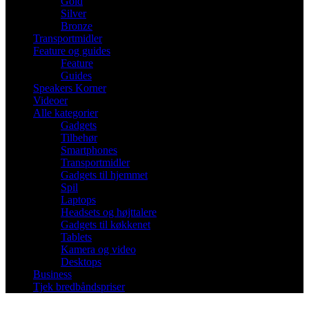
Gold
Silver
Bronze
Transportmidler
Feature og guides
Feature
Guides
Speakers Korner
Videoer
Alle kategorier
Gadgets
Tilbehør
Smartphones
Transportmidler
Gadgets til hjemmet
Spil
Laptops
Headsets og højttalere
Gadgets til køkkenet
Tablets
Kamera og video
Desktops
Business
Tjek bredbåndspriser