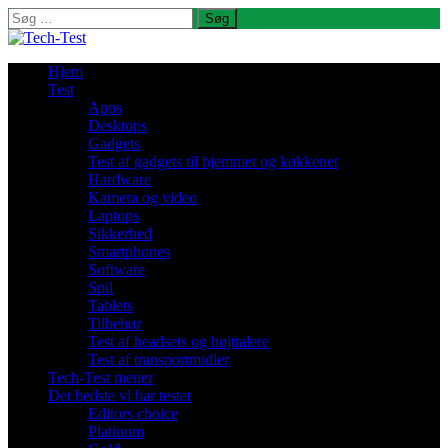
Søg
efter:
Hjem
Test
Apps
Desktops
Gadgets
Test af gadgets til hjemmet og køkkenet
Hardware
Kamera og video
Laptops
Sikkerhed
Smartphones
Software
Spil
Tablets
Tilbehør
Test af headsets og højttalere
Test af transportmidler
Tech-Test mener
Det bedste vi har testet
Editors choice
Platinum