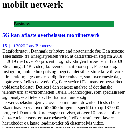
mobilt netværk
Business
5G kan aflaste overbelastet mobilnetværk
15. juli 2020
Lars Bennetzen
Dataforbruget i Danmark er højere end nogensinde før. Den seneste
Telestatistik fra Energistyrelsen viser, at datatrafikken steg fra 2018
til 2019 med over 40 procent – og udviklingen fortsætter ind i 2020.
Streaming af 4K-video, krævende smartphonespil, Facebook og
Instagram, mobile hotspots og meget andet stiller store krav til vores
infrastruktur, ligesom de stadig flere enheder, som hver eneste dag
tilgår vores fælles netværk. Og flere steder i Danmark er netværket
voldsomt belastet. Det ses i den seneste analyse af det danske
telenetværk af virksomheden Tutela Technologies, som specialiserer
sig i analyse af teledata. Her har man undersøgt
netværksbelastningen via over 16 millioner download tests i hele
Skandinavien via over 500.000 brugere – specifikt knap 137.000
brugere i Danmark. Undersøgelsen viser, at over 10 procent af de
danske telenetværk er overbelastede, hvilket resulterer i lavere
hastigheder og lange loading-tider på eksempelvis video.