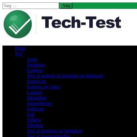
Søg
efter:
Hjem
Test
Apps
Desktops
Gadgets
Test af gadgets til hjemmet og køkkenet
Hardware
Kamera og video
Laptops
Sikkerhed
Smartphones
Software
Spil
Tablets
Tilbehør
Test af headsets og højttalere
Test af transportmidler