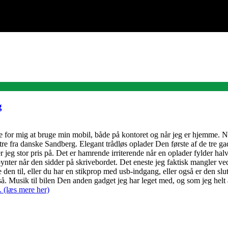
g
ere for mig at bruge min mobil, både på kontoret og når jeg er hjemme.
 fra danske Sandberg. Elegant trådløs oplader Den første af de tre gadg
tter jeg stor pris på. Det er hamrende irriterende når en oplader fylder
ynter når den sidder på skrivebordet. Det eneste jeg faktisk mangler ved 
en til, eller du har en stikprop med usb-indgang, eller også er den slutte
så. Musik til bilen Den anden gadget jeg har leget med, og som jeg helt
 (læs mere her)