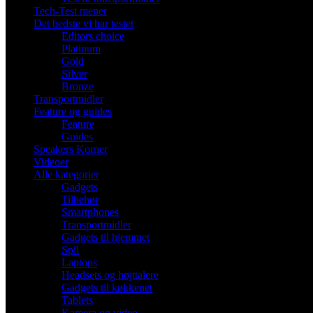
Tech-Test mener
Det bedste vi har testet
Editors choice
Platinum
Gold
Silver
Bronze
Transportmidler
Feature og guides
Feature
Guides
Speakers Korner
Videoer
Alle kategorier
Gadgets
Tilbehør
Smartphones
Transportmidler
Gadgets til hjemmet
Spil
Laptops
Headsets og højttalere
Gadgets til køkkenet
Tablets
Kamera og video