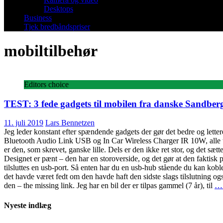
Desktops
Business
Tjek bredbåndspriser
mobiltilbehør
Editors choice
TEST: 3 fede gadgets til mobilen fra danske Sandber
11. juli 2019
Lars Bennetzen
Jeg leder konstant efter spændende gadgets der gør det bedre og lett
Bluetooth Audio Link USB og In Car Wireless Charger IR 10W, alle tre
er den, som skrevet, ganske lille. Dels er den ikke ret stor, og det sæ
Designet er pænt – den har en storoverside, og det gør at den faktisk p
tilsluttes en usb-port. Så enten har du en usb-hub stående du kan koble d
det havde været fedt om den havde haft den sidste slags tilslutning og
den – the missing link. Jeg har en bil der er tilpas gammel (7 år), til
….
Nyeste indlæg