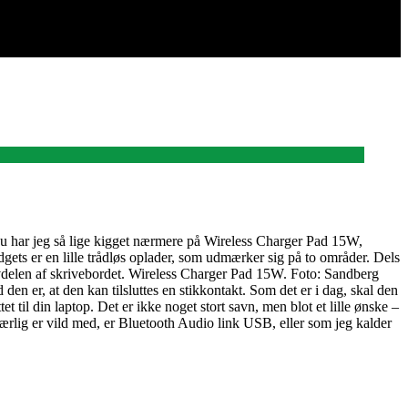
 Nu har jeg så lige kigget nærmere på Wireless Charger Pad 15W,
ets er en lille trådløs oplader, som udmærker sig på to områder. Dels
 halvdelen af skrivebordet. Wireless Charger Pad 15W. Foto: Sandberg
den er, at den kan tilsluttes en stikkontakt. Som det er i dag, skal den
t til din laptop. Det er ikke noget stort savn, men blot et lille ønske –
 ærlig er vild med, er Bluetooth Audio link USB, eller som jeg kalder