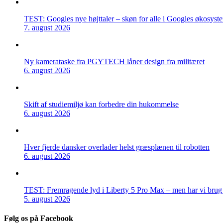
TEST: Googles nye højttaler – skøn for alle i Googles økosyst
7. august 2026
Ny kamerataske fra PGYTECH låner design fra militæret
6. august 2026
Skift af studiemiljø kan forbedre din hukommelse
6. august 2026
Hver fjerde dansker overlader helst græsplænen til robotten
6. august 2026
TEST: Fremragende lyd i Liberty 5 Pro Max – men har vi brug f
5. august 2026
Følg os på Facebook